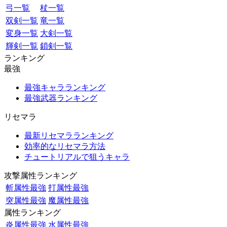
弓一覧
杖一覧
双剣一覧
竜一覧
変身一覧
大剣一覧
輝剣一覧
鎖剣一覧
ランキング
最強
最強キャラランキング
最強武器ランキング
リセマラ
最新リセマラランキング
効率的なリセマラ方法
チュートリアルで狙うキャラ
攻撃属性ランキング
斬属性最強
打属性最強
突属性最強
魔属性最強
属性ランキング
炎属性最強
水属性最強