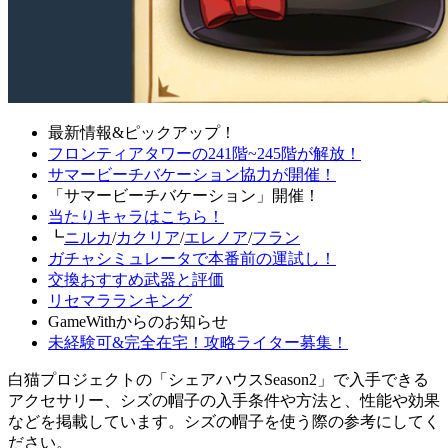
最新情報&ピックアップ！
フロンティアタワーの241階~245階が解放！
サマービーチバケーション協力が開催！
「サマービーチバケーション」開催！
当たりキャラはこちら！
┗
ニルカ
/
カクリア
/
エレノア
/
フラン
ガチャシミュレータで本番前の運試し！
交換おすすめ武器と評価
リセマラランキング
GameWithからのお知らせ
未経験可&完全在宅！攻略ライター募集！
白猫プロジェクトの「シェアハウスSeason2」で入手できる
アクセサリー、シズの帽子の入手条件や方法と、性能や効果
などを掲載しています。シズの帽子を使う際の参考にしてく
ださい。