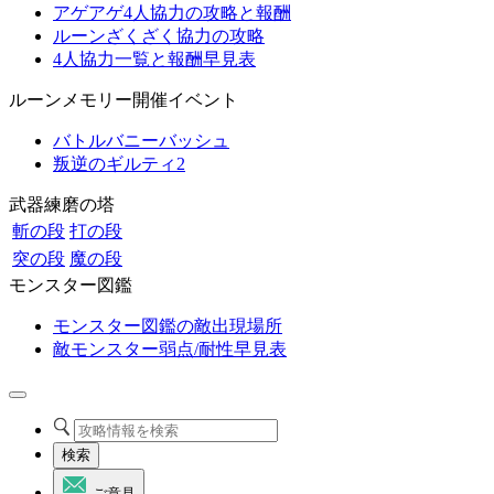
アゲアゲ4人協力の攻略と報酬
ルーンざくざく協力の攻略
4人協力一覧と報酬早見表
ルーンメモリー開催イベント
バトルバニーバッシュ
叛逆のギルティ2
武器練磨の塔
斬の段
打の段
突の段
魔の段
モンスター図鑑
モンスター図鑑の敵出現場所
敵モンスター弱点/耐性早見表
検索
ご意見