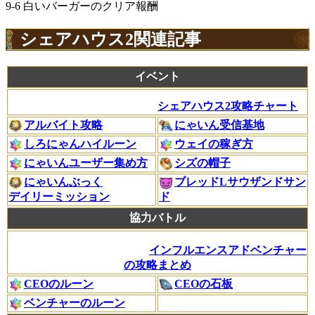
9-6 白いバーガーのクリア報酬
シェアハウス2関連記事
イベント
シェアハウス2攻略チャート
アルバイト攻略
にゃいん受信基地
しろにゃんハイルーン
ウェイの稼ぎ方
にゃいんユーザー集め方
シズの帽子
にゃいんぶっく
ブレッドLサウザンドサン
デイリーミッション
ド
協力バトル
インフルエンスアドベンチャー
の攻略まとめ
CEOのルーン
CEOの石板
ベンチャーのルーン