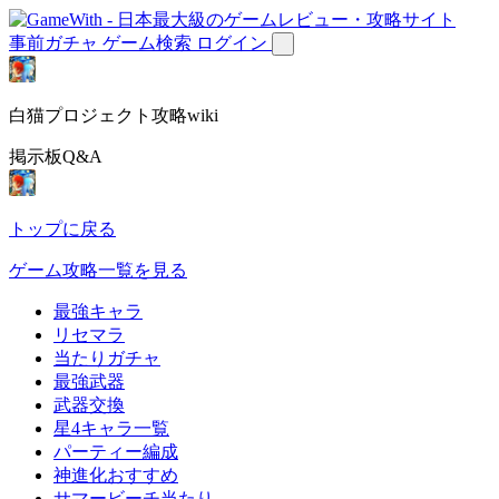
事前ガチャ
ゲーム検索
ログイン
白猫プロジェクト攻略wiki
掲示板Q&A
トップに戻る
ゲーム攻略一覧を見る
最強キャラ
リセマラ
当たりガチャ
最強武器
武器交換
星4キャラ一覧
パーティー編成
神進化おすすめ
サマービーチ当たり