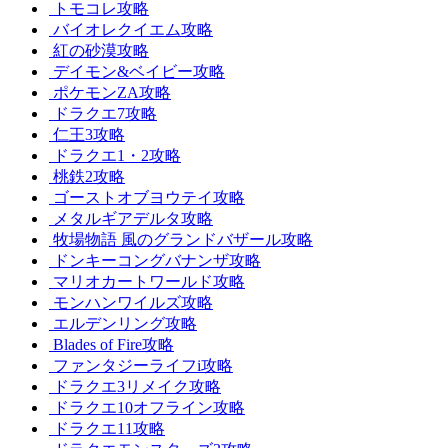
トモコレ攻略
バイオレクイエム攻略
紅の砂漠攻略
デイモン&ベイビー攻略
ポケモンZA攻略
ドラクエ7攻略
仁王3攻略
ドラクエ1・2攻略
桃鉄2攻略
ゴーストオブヨウテイ攻略
メタルギアデルタ攻略
牧場物語 風のグランドバザール攻略
ドンキーコングバナンザ攻略
マリオカートワールド攻略
モンハンワイルズ攻略
エルデンリング攻略
Blades of Fire攻略
ファンタジーライフi攻略
ドラクエ3リメイク攻略
ドラクエ10オフライン攻略
ドラクエ11攻略