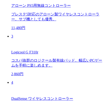
アローン PS5用無線コントローラー
プレステ5対応のアローン製ワイヤレスコントローラ
ー。サブ機としても優秀。
11,480円
3
Logicool G F310r
コスパ抜群のロジクール製有線パッド。幅広いPCゲー
ムを手軽に楽しめます。
2,860円
4
DualSense ワイヤレスコントローラー