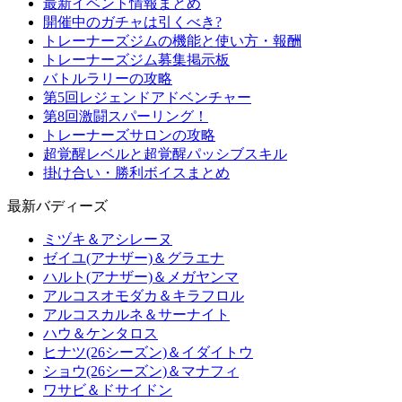
最新イベント情報まとめ
開催中のガチャは引くべき?
トレーナーズジムの機能と使い方・報酬
トレーナーズジム募集掲示板
バトルラリーの攻略
第5回レジェンドアドベンチャー
第8回激闘スパーリング！
トレーナーズサロンの攻略
超覚醒レベルと超覚醒パッシブスキル
掛け合い・勝利ボイスまとめ
最新バディーズ
ミヅキ＆アシレーヌ
ゼイユ(アナザー)＆グラエナ
ハルト(アナザー)＆メガヤンマ
アルコスオモダカ＆キラフロル
アルコスカルネ＆サーナイト
ハウ＆ケンタロス
ヒナツ(26シーズン)＆イダイトウ
ショウ(26シーズン)＆マナフィ
ワサビ＆ドサイドン