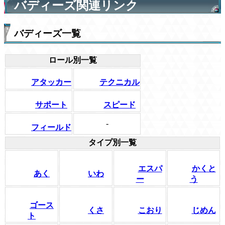
バディーズ関連リンク
バディーズ一覧
ロール別一覧
アタッカー
テクニカル
サポート
スピード
-
フィールド
タイプ別一覧
エスパ
かくと
あく
いわ
ー
う
ゴース
くさ
こおり
じめん
ト