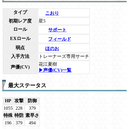
タイプ
こおり
初期レア度
星5
ロール
サポート
EXロール
フィールド
弱点
ほのお
入手方法
トレーナーズ専用サーチ
花江夏樹
声優(CV)
▶声優(CV)一覧
最大ステータス
HP
攻撃
防御
1055
228
379
特殊
特防
素早さ
196
379
494