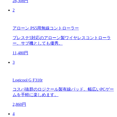
28,308円
2
アローン PS5用無線コントローラー
プレステ5対応のアローン製ワイヤレスコントローラ
ー。サブ機としても優秀。
11,480円
3
Logicool G F310r
コスパ抜群のロジクール製有線パッド。幅広いPCゲー
ムを手軽に楽しめます。
2,860円
4