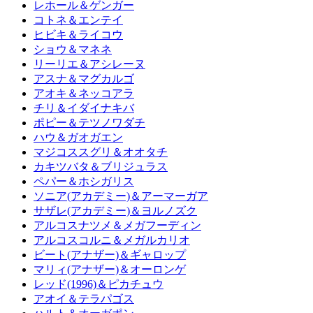
レホール＆ゲンガー
コトネ＆エンテイ
ヒビキ＆ライコウ
ショウ＆マネネ
リーリエ＆アシレーヌ
アスナ＆マグカルゴ
アオキ＆ネッコアラ
チリ＆イダイナキバ
ポピー＆テツノワダチ
ハウ＆ガオガエン
マジコススグリ＆オオタチ
カキツバタ＆ブリジュラス
ペパー＆ホシガリス
ソニア(アカデミー)＆アーマーガア
サザレ(アカデミー)＆ヨルノズク
アルコスナツメ＆メガフーディン
アルコスコルニ＆メガルカリオ
ビート(アナザー)＆ギャロップ
マリィ(アナザー)＆オーロンゲ
レッド(1996)＆ピカチュウ
アオイ＆テラパゴス