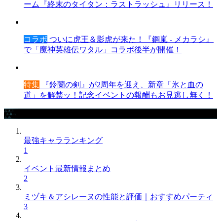
ーム『終末のタイタン：ラストラッシュ』リリース！
コラボ
ついに虎王＆影虎が来た！『鋼嵐 - メカラシ』
で「魔神英雄伝ワタル」コラボ後半が開催！
特集
『鈴蘭の剣』が2周年を迎え、新章「氷と血の
道」を解禁ッ！記念イベントの報酬もお見逃し無く！
攻略記事ランキング
最強キャラランキング
1
イベント最新情報まとめ
2
ミヅキ＆アシレーヌの性能と評価｜おすすめパーティ
3