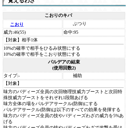
覚えるわざ
こおりのキバ
ぶつり
こおり
威力:
46(55)
命中:
95
【対象】
相手1体
10%の確率で相手をひるみ状態にする
10%の確率で相手をこおり状態にする
パルデアの結束
(使用回数2)
タイプ:
-
補助
【対象】
味方のバディーズ全員の次回物理技威力ブーストと次回特
殊技威力ブーストをそれぞれ1段階あげる
味方全体の場をパルデアサークル(防御)にする
パルデアサークル(防御)は以下のすべての効果を発揮する
味方のバディーズ全員の技やバディーズわざの威力を5%あ
げる
味方のバディーズ全員の技やバディーズわざで攻撃を受け