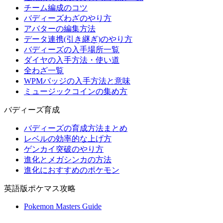
チーム編成のコツ
バディーズわざのやり方
アバターの編集方法
データ連携(引き継ぎ)のやり方
バディーズの入手場所一覧
ダイヤの入手方法・使い道
全わざ一覧
WPMバッジの入手方法と意味
ミュージックコインの集め方
バディーズ育成
バディーズの育成方法まとめ
レベルの効率的な上げ方
ゲンカイ突破のやり方
進化とメガシンカの方法
進化におすすめのポケモン
英語版ポケマス攻略
Pokemon Masters Guide