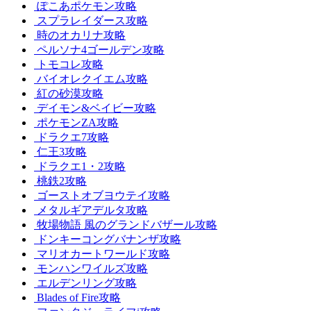
ぽこあポケモン攻略
スプラレイダース攻略
時のオカリナ攻略
ペルソナ4ゴールデン攻略
トモコレ攻略
バイオレクイエム攻略
紅の砂漠攻略
デイモン&ベイビー攻略
ポケモンZA攻略
ドラクエ7攻略
仁王3攻略
ドラクエ1・2攻略
桃鉄2攻略
ゴーストオブヨウテイ攻略
メタルギアデルタ攻略
牧場物語 風のグランドバザール攻略
ドンキーコングバナンザ攻略
マリオカートワールド攻略
モンハンワイルズ攻略
エルデンリング攻略
Blades of Fire攻略