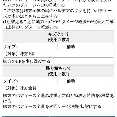
たときのダメージを10%軽減する
この効果は味方全体の場にパルデアのタグを持つバディー
ズが多いほどさらに上昇する
(1組増えるごとに威力上昇+5% ダメージ軽減+5%)(最大で威
力上昇20% ダメージ軽減25%)
キズぐすり
(使用回数2)
タイプ:
-
補助
【対象】
味方1体
味方のHPを少し回復する
降り積もって
(使用回数1)
タイプ:
-
補助
【対象】
味方全員
味方のバディーズ全員の攻撃と防御と特攻と特防を2段階あ
げる
味方のバディーズ全員を次回ゲージ消費0状態にする