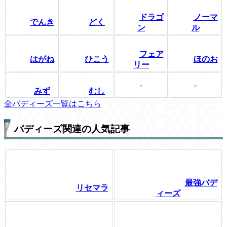
ドラゴ
ノーマ
でんき
どく
ン
ル
フェア
はがね
ひこう
ほのお
リー
-
-
みず
むし
全バディーズ一覧はこちら
バディーズ関連の人気記事
最強バデ
リセマラ
ィーズ