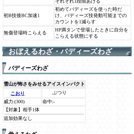
それぞれ1段階あげる
初めてバディーズを使った時だ
初B技後BC加速1
け、バディーズ技発動可能までの
カウントを1減らす
HP満タンで登場したときに自分を
無傷登場時こらえる
こらえる状態にする
おぼえるわざ・バディーズわざ
バディーズわざ
雪山が怖さをみせるアイスインパクト
ぶつり
こおり
威力:
(300)
命中:
-
【対象】
相手1体
追加効果なし