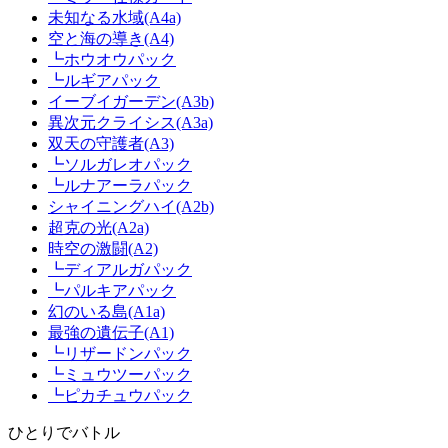
未知なる水域(A4a)
空と海の導き(A4)
┗ホウオウパック
┗ルギアパック
イーブイガーデン(A3b)
異次元クライシス(A3a)
双天の守護者(A3)
┗ソルガレオパック
┗ルナアーラパック
シャイニングハイ(A2b)
超克の光(A2a)
時空の激闘(A2)
┗ディアルガパック
┗パルキアパック
幻のいる島(A1a)
最強の遺伝子(A1)
┗リザードンパック
┗ミュウツーパック
┗ピカチュウパック
ひとりでバトル