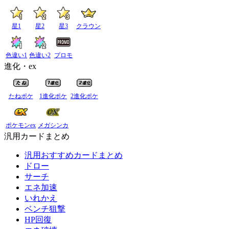
星1
星2
星3
クラウン
色違い1
色違い2
プロモ
進化・ex
たねポケ
1進化ポケ
2進化ポケ
ポケモンex
メガシンカ
汎用カードまとめ
汎用おすすめカードまとめ
ドロー
サーチ
エネ加速
いれかえ
ベンチ狙撃
HP回復