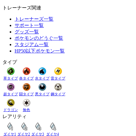
トレーナーズ関連
トレーナーズ一覧
サポート一覧
グッズ一覧
ポケモンのどうぐ一覧
スタジアム一覧
HP50以下ポケモン一覧
タイプ
草タイプ
炎タイプ
水タイプ
雷タイプ
超タイプ
闘タイプ
悪タイプ
鋼タイプ
ドラゴン
無色
レアリティ
ダイヤ1
ダイヤ2
ダイヤ3
ダイヤ4