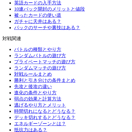
英語カードの入手方法
10連パック開封のメリットと値段
被ったカードの使い道
ガチャに天井はある？
パックのサーチや裏技はある？
対戦関連
バトルの種類とやり方
ランダムバトルの遊び方
プライベートマッチの遊び方
ランダムマッチの遊び方
対戦ルールまとめ
勝利と引き分けの条件まとめ
先攻と後攻の違い
進化の条件とやり方
弱点の効果と計算方法
逃げるやり方とメリット
時間切れになるとどうなる？
デッキ切れするとどうなる？
エネルギーゾーンとは？
抵抗力はある？