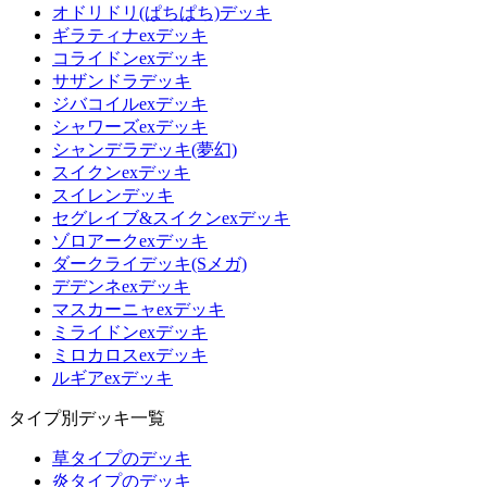
オドリドリ(ぱちぱち)デッキ
ギラティナexデッキ
コライドンexデッキ
サザンドラデッキ
ジバコイルexデッキ
シャワーズexデッキ
シャンデラデッキ(夢幻)
スイクンexデッキ
スイレンデッキ
セグレイブ&スイクンexデッキ
ゾロアークexデッキ
ダークライデッキ(Sメガ)
デデンネexデッキ
マスカーニャexデッキ
ミライドンexデッキ
ミロカロスexデッキ
ルギアexデッキ
タイプ別デッキ一覧
草タイプのデッキ
炎タイプのデッキ