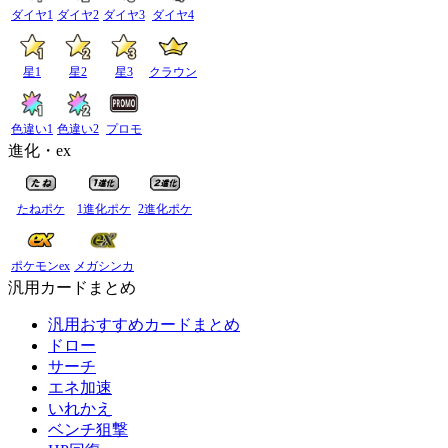
ダイヤ1
ダイヤ2
ダイヤ3
ダイヤ4
星1
星2
星3
クラウン
色違い1
色違い2
プロモ
進化・ex
たねポケ
1進化ポケ
2進化ポケ
ポケモンex
メガシンカ
汎用カードまとめ
汎用おすすめカードまとめ
ドロー
サーチ
エネ加速
いれかえ
ベンチ狙撃