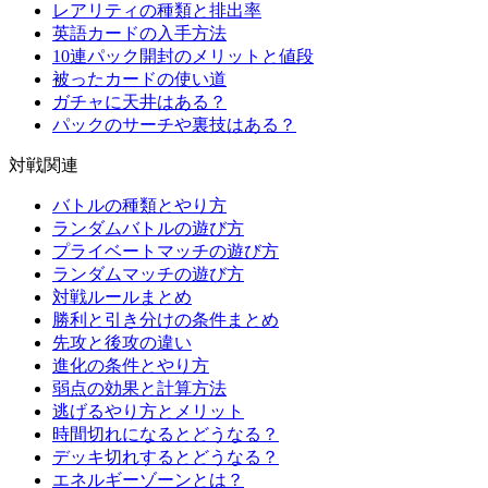
レアリティの種類と排出率
英語カードの入手方法
10連パック開封のメリットと値段
被ったカードの使い道
ガチャに天井はある？
パックのサーチや裏技はある？
対戦関連
バトルの種類とやり方
ランダムバトルの遊び方
プライベートマッチの遊び方
ランダムマッチの遊び方
対戦ルールまとめ
勝利と引き分けの条件まとめ
先攻と後攻の違い
進化の条件とやり方
弱点の効果と計算方法
逃げるやり方とメリット
時間切れになるとどうなる？
デッキ切れするとどうなる？
エネルギーゾーンとは？