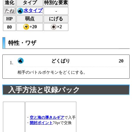
進化
タイプ
特別な要素
水タイプ
たね
-
HP
弱点
にげる
+20
×2
80
特性・ワザ
どくばり
20
相手のバトルポケモンをどくにする。
入手方法と収録パック
・
空と海の導きルギア
で入手
・
開封ポイント
70ptで交換