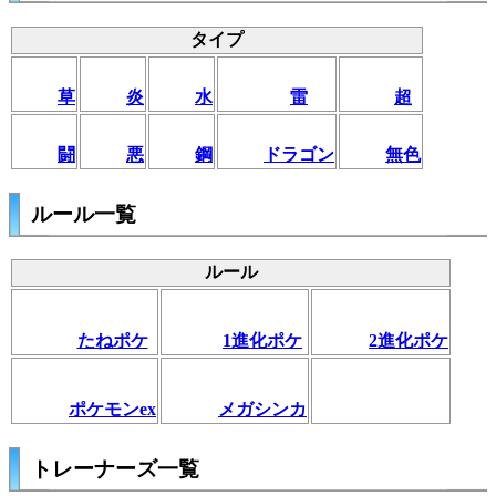
タイプ
草
炎
水
雷
超
闘
悪
鋼
ドラゴン
無色
ルール一覧
ルール
たねポケ
1進化ポケ
2進化ポケ
ポケモンex
メガシンカ
トレーナーズ一覧