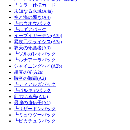
┗ミラー仕様カード
未知なる水域(A4a)
空と海の導き(A4)
┗ホウオウパック
┗ルギアパック
イーブイガーデン(A3b)
異次元クライシス(A3a)
双天の守護者(A3)
┗ソルガレオパック
┗ルナアーラパック
シャイニングハイ(A2b)
超克の光(A2a)
時空の激闘(A2)
┗ディアルガパック
┗パルキアパック
幻のいる島(A1a)
最強の遺伝子(A1)
┗リザードンパック
┗ミュウツーパック
┗ピカチュウパック