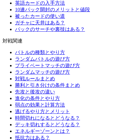
英語カードの入手方法
10連パック開封のメリットと値段
被ったカードの使い道
ガチャに天井はある？
パックのサーチや裏技はある？
対戦関連
バトルの種類とやり方
ランダムバトルの遊び方
プライベートマッチの遊び方
ランダムマッチの遊び方
対戦ルールまとめ
勝利と引き分けの条件まとめ
先攻と後攻の違い
進化の条件とやり方
弱点の効果と計算方法
逃げるやり方とメリット
時間切れになるとどうなる？
デッキ切れするとどうなる？
エネルギーゾーンとは？
抵抗力はある？