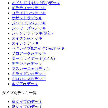
オドリドリ(ぱちぱち)デッキ
ギラティナexデッキ
コライドンexデッキ
サザンドラデッキ
ジバコイルexデッキ
シャワーズexデッキ
シャンデラデッキ(夢幻)
スイクンexデッキ
スイレンデッキ
セグレイブ&スイクンexデッキ
ゾロアークexデッキ
ダークライデッキ(Sメガ)
デデンネexデッキ
マスカーニャexデッキ
ミライドンexデッキ
ミロカロスexデッキ
ルギアexデッキ
タイプ別デッキ一覧
草タイプのデッキ
炎タイプのデッキ