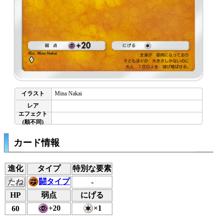
Mina Nakai
カード情報
進化
タイプ
特別な要素
闘タイプ
たね
-
HP
弱点
にげる
+20
×1
60