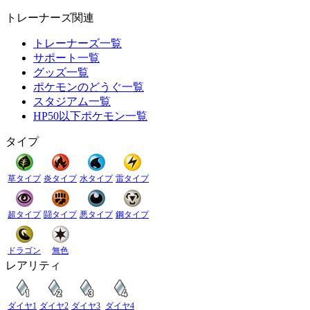
トレーナーズ関連
トレーナーズ一覧
サポート一覧
グッズ一覧
ポケモンのどうぐ一覧
スタジアム一覧
HP50以下ポケモン一覧
タイプ
草タイプ
炎タイプ
水タイプ
雷タイプ
超タイプ
闘タイプ
悪タイプ
鋼タイプ
ドラゴン
無色
レアリティ
ダイヤ1
ダイヤ2
ダイヤ3
ダイヤ4