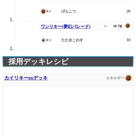
げんこつ
20
✕1
70
ワンリキー(夢幻パレード)
♦1
HP
たたきこわす
10
✕1
採用デッキレシピ
カイリキーexデッキ