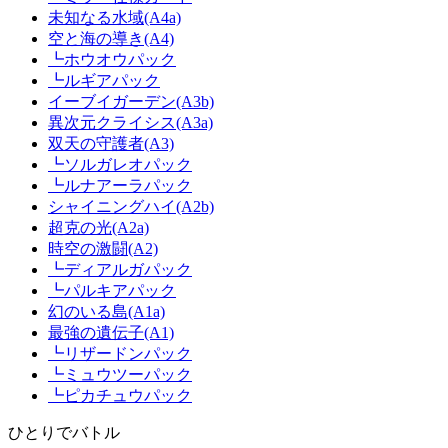
未知なる水域(A4a)
空と海の導き(A4)
┗ホウオウパック
┗ルギアパック
イーブイガーデン(A3b)
異次元クライシス(A3a)
双天の守護者(A3)
┗ソルガレオパック
┗ルナアーラパック
シャイニングハイ(A2b)
超克の光(A2a)
時空の激闘(A2)
┗ディアルガパック
┗パルキアパック
幻のいる島(A1a)
最強の遺伝子(A1)
┗リザードンパック
┗ミュウツーパック
┗ピカチュウパック
ひとりでバトル