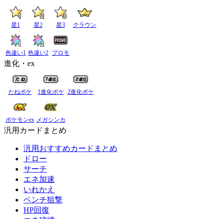
星1
星2
星3
クラウン
色違い1
色違い2
プロモ
進化・ex
たねポケ
1進化ポケ
2進化ポケ
ポケモンex
メガシンカ
汎用カードまとめ
汎用おすすめカードまとめ
ドロー
サーチ
エネ加速
いれかえ
ベンチ狙撃
HP回復