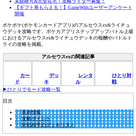
未経験可&完全在宅！攻略ライター募集！
【ギフト券もらえる！】GameWithユーザーアンケート
開催
ポケポケ(ポケモンカードアプリ)のアルセウスex&ライチュ
ウデッキ攻略です。ポケカアプリステップアップバトル上級
におけるアルセウスex&ライチュウデッキの報酬やバトルト
ライの攻略を掲載。
アルセウスexの関連記事
カー
デッ
レンタ
ひとり対
ド
キ
ル
戦
▶ひとりでモード攻略一覧
目次
基本情報
攻略ポイント
対戦相手のデッキリスト