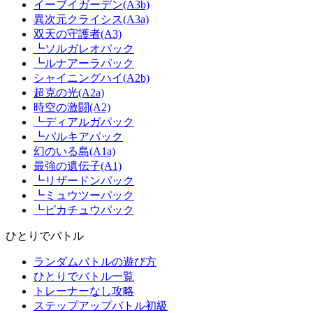
イーブイガーデン(A3b)
異次元クライシス(A3a)
双天の守護者(A3)
┗ソルガレオパック
┗ルナアーラパック
シャイニングハイ(A2b)
超克の光(A2a)
時空の激闘(A2)
┗ディアルガパック
┗パルキアパック
幻のいる島(A1a)
最強の遺伝子(A1)
┗リザードンパック
┗ミュウツーパック
┗ピカチュウパック
ひとりでバトル
ランダムバトルの遊び方
ひとりでバトル一覧
トレーナーなし攻略
ステップアップバトル初級