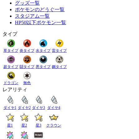
グッズ一覧
ポケモンのどうぐ一覧
スタジアム一覧
HP50以下ポケモン一覧
タイプ
草タイプ
炎タイプ
水タイプ
雷タイプ
超タイプ
闘タイプ
悪タイプ
鋼タイプ
ドラゴン
無色
レアリティ
ダイヤ1
ダイヤ2
ダイヤ3
ダイヤ4
星1
星2
星3
クラウン