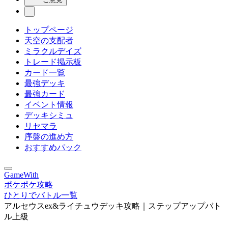
トップページ
天空の支配者
ミラクルデイズ
トレード掲示板
カード一覧
最強デッキ
最強カード
イベント情報
デッキシミュ
リセマラ
序盤の進め方
おすすめパック
GameWith
ポケポケ攻略
ひとりでバトル一覧
アルセウスex&ライチュウデッキ攻略｜ステップアップバト
ル上級