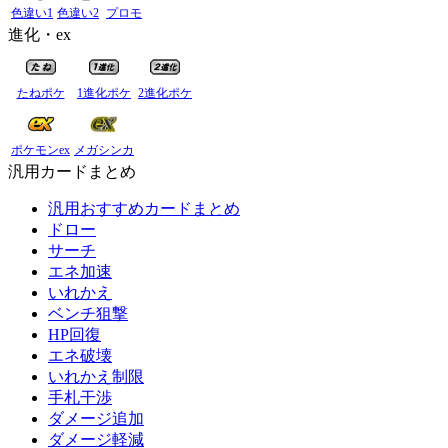
色違い1
色違い2
プロモ
進化・ex
たねポケ
1進化ポケ
2進化ポケ
ポケモンex
メガシンカ
汎用カードまとめ
汎用おすすめカードまとめ
ドロー
サーチ
エネ加速
いれかえ
ベンチ狙撃
HP回復
エネ破壊
いれかえ制限
手札干渉
ダメージ追加
ダメージ軽減