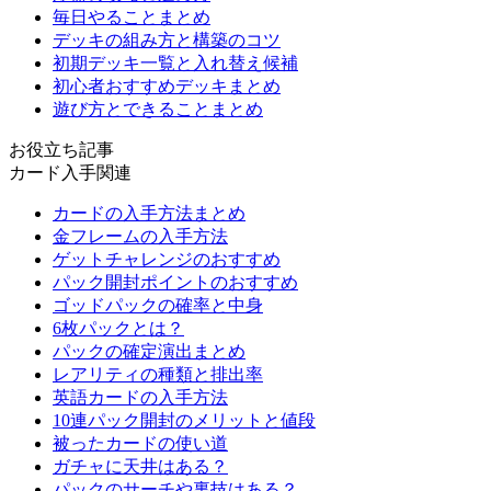
毎日やることまとめ
デッキの組み方と構築のコツ
初期デッキ一覧と入れ替え候補
初心者おすすめデッキまとめ
遊び方とできることまとめ
お役立ち記事
カード入手関連
カードの入手方法まとめ
金フレームの入手方法
ゲットチャレンジのおすすめ
パック開封ポイントのおすすめ
ゴッドパックの確率と中身
6枚パックとは？
パックの確定演出まとめ
レアリティの種類と排出率
英語カードの入手方法
10連パック開封のメリットと値段
被ったカードの使い道
ガチャに天井はある？
パックのサーチや裏技はある？