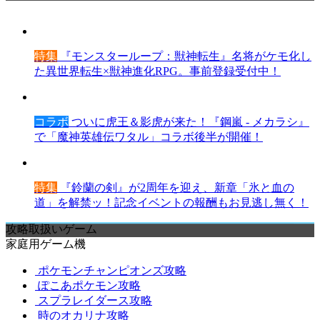
特集
『モンスターループ：獣神転生』名将がケモ化し
た異世界転生×獣神進化RPG。事前登録受付中！
コラボ
ついに虎王＆影虎が来た！『鋼嵐 - メカラシ』
で「魔神英雄伝ワタル」コラボ後半が開催！
特集
『鈴蘭の剣』が2周年を迎え、新章「氷と血の
道」を解禁ッ！記念イベントの報酬もお見逃し無く！
攻略取扱いゲーム
家庭用ゲーム機
ポケモンチャンピオンズ攻略
ぽこあポケモン攻略
スプラレイダース攻略
時のオカリナ攻略