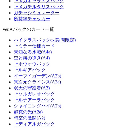
┗メガギャラドスパック
┗メガチルタリスパック
ガチャシミュレーター
所持率チェッカー
Ver.Aパックのカード一覧
ハイクラスパックex(期間限定)
┗ミラー仕様カード
未知なる水域(A4a)
空と海の導き(A4)
┗ホウオウパック
┗ルギアパック
イーブイガーデン(A3b)
異次元クライシス(A3a)
双天の守護者(A3)
┗ソルガレオパック
┗ルナアーラパック
シャイニングハイ(A2b)
超克の光(A2a)
時空の激闘(A2)
┗ディアルガパック