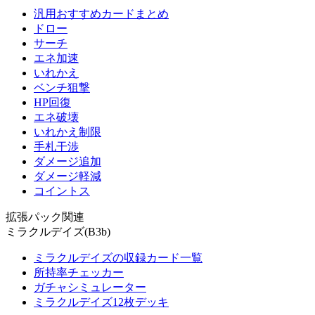
汎用おすすめカードまとめ
ドロー
サーチ
エネ加速
いれかえ
ベンチ狙撃
HP回復
エネ破壊
いれかえ制限
手札干渉
ダメージ追加
ダメージ軽減
コイントス
拡張パック関連
ミラクルデイズ(B3b)
ミラクルデイズの収録カード一覧
所持率チェッカー
ガチャシミュレーター
ミラクルデイズ12枚デッキ