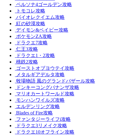
ペルソナ4ゴールデン攻略
トモコレ攻略
バイオレクイエム攻略
紅の砂漠攻略
デイモン&ベイビー攻略
ポケモンZA攻略
ドラクエ7攻略
仁王3攻略
ドラクエ1・2攻略
桃鉄2攻略
ゴーストオブヨウテイ攻略
メタルギアデルタ攻略
牧場物語 風のグランドバザール攻略
ドンキーコングバナンザ攻略
マリオカートワールド攻略
モンハンワイルズ攻略
エルデンリング攻略
Blades of Fire攻略
ファンタジーライフi攻略
ドラクエ3リメイク攻略
ドラクエ10オフライン攻略