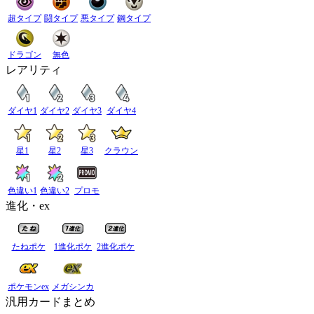
超タイプ
闘タイプ
悪タイプ
鋼タイプ
ドラゴン
無色
レアリティ
ダイヤ1
ダイヤ2
ダイヤ3
ダイヤ4
星1
星2
星3
クラウン
色違い1
色違い2
プロモ
進化・ex
たねポケ
1進化ポケ
2進化ポケ
ポケモンex
メガシンカ
汎用カードまとめ