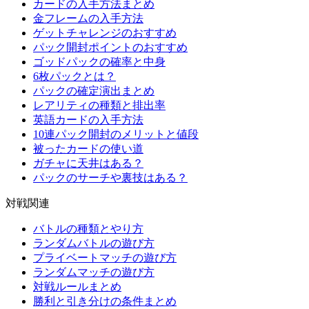
カードの入手方法まとめ
金フレームの入手方法
ゲットチャレンジのおすすめ
パック開封ポイントのおすすめ
ゴッドパックの確率と中身
6枚パックとは？
パックの確定演出まとめ
レアリティの種類と排出率
英語カードの入手方法
10連パック開封のメリットと値段
被ったカードの使い道
ガチャに天井はある？
パックのサーチや裏技はある？
対戦関連
バトルの種類とやり方
ランダムバトルの遊び方
プライベートマッチの遊び方
ランダムマッチの遊び方
対戦ルールまとめ
勝利と引き分けの条件まとめ