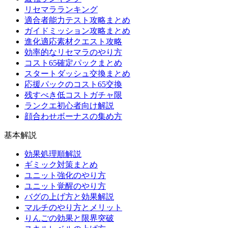
リセマラランキング
適合者能力テスト攻略まとめ
ガイドミッション攻略まとめ
進化適応素材クエスト攻略
効率的なリセマラのやり方
コスト65確定パックまとめ
スタートダッシュ交換まとめ
応援パックのコスト65交換
残すべき低コストガチャ限
ランクエ初心者向け解説
顔合わせボーナスの集め方
基本解説
効果処理順解説
ギミック対策まとめ
ユニット強化のやり方
ユニット覚醒のやり方
バグの上げ方と効果解説
マルチのやり方とメリット
りんごの効果と限界突破