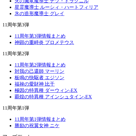
火の滅竜魔導士 ナツ・ドラグニル
星霊魔導士 ルーシィ・ハートフィリア
氷の造形魔導士 グレイ
11周年第3弾
11周年第3弾情報まとめ
神顕の重峙炎 プロメテウス
11周年第2弾
11周年第2弾情報まとめ
対我の己還師 マーリン
板鳴の快駆者 エジソン
福禄の愛財神 比干
極因の特異種 ダーウィン-EX
覇煌の特異種 アインシュタイン-EX
11周年第1弾
11周年第1弾情報まとめ
勝励の祝翼女神 ニケ