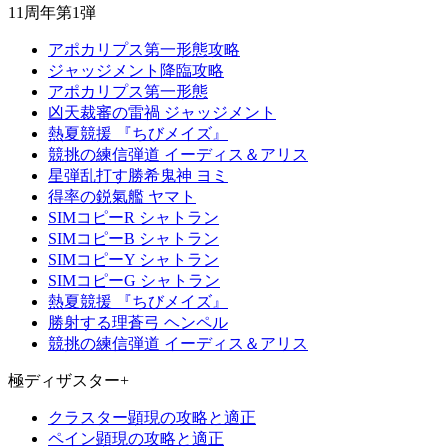
11周年第1弾
アポカリプス第一形態攻略
ジャッジメント降臨攻略
アポカリプス第一形態
凶天裁審の雷禍 ジャッジメント
熱夏競援 『ちびメイズ』
競挑の練信弾道 イーディス＆アリス
星弾乱打す勝希鬼神 ヨミ
得率の鋭氣艦 ヤマト
SIMコピーR シャトラン
SIMコピーB シャトラン
SIMコピーY シャトラン
SIMコピーG シャトラン
熱夏競援 『ちびメイズ』
勝射する理蒼弓 ヘンペル
競挑の練信弾道 イーディス＆アリス
極ディザスター+
クラスター顕現の攻略と適正
ペイン顕現の攻略と適正