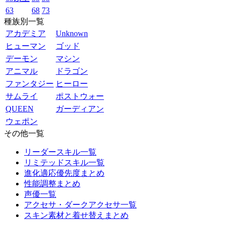
63
68
73
種族別一覧
アカデミア
Unknown
ヒューマン
ゴッド
デーモン
マシン
アニマル
ドラゴン
ファンタジー
ヒーロー
サムライ
ポストウォー
QUEEN
ガーディアン
ウェポン
その他一覧
リーダースキル一覧
リミテッドスキル一覧
進化適応優先度まとめ
性能調整まとめ
声優一覧
アクセサ・ダークアクセサ一覧
スキン素材と着せ替えまとめ