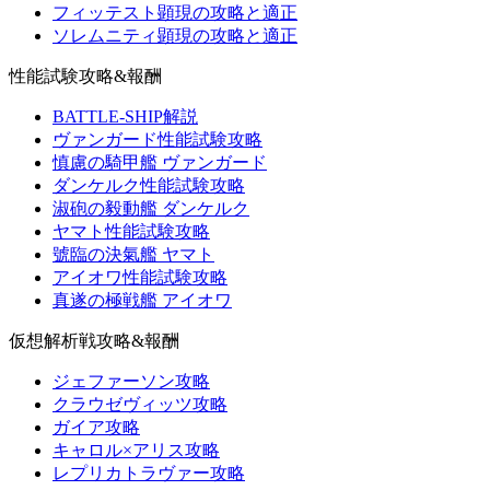
フィッテスト顕現の攻略と適正
ソレムニティ顕現の攻略と適正
性能試験攻略&報酬
BATTLE-SHIP解説
ヴァンガード性能試験攻略
慎慮の騎甲艦 ヴァンガード
ダンケルク性能試験攻略
淑砲の毅動艦 ダンケルク
ヤマト性能試験攻略
號臨の決氣艦 ヤマト
アイオワ性能試験攻略
真遂の極戦艦 アイオワ
仮想解析戦攻略&報酬
ジェファーソン攻略
クラウゼヴィッツ攻略
ガイア攻略
キャロル×アリス攻略
レプリカトラヴァー攻略