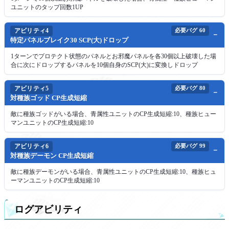
ユニットのタップ回数1UP
アビリティ4
必要バグ
60
特定パネルブレイク30 SCP(大)ドロップ
1ターンでプロテクト状態のパネルとお邪魔パネルを各30個以上破壊した場
合に次にドロップするパネルを10個自身のSCP(大)に変換しドロップ
アビリティ5
必要バグ
80
対種族ゴッド CP生成短縮
敵に種族ゴッドがいる場合、青属性ユニットのCP生成短縮:10、種族ヒュー
マンユニットのCP生成短縮:10
アビリティ6
必要バグ
99
対種族デーモン CP生成短縮
敵に種族デーモンがいる場合、青属性ユニットのCP生成短縮:10、種族ヒュ
ーマンユニットのCP生成短縮:10
ログアビリティ