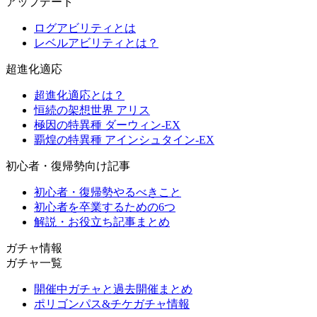
アップデート
ログアビリティとは
レベルアビリティとは？
超進化適応
超進化適応とは？
恒続の架想世界 アリス
極因の特異種 ダーウィン-EX
覇煌の特異種 アインシュタイン-EX
初心者・復帰勢向け記事
初心者・復帰勢やるべきこと
初心者を卒業するための6つ
解説・お役立ち記事まとめ
ガチャ情報
ガチャ一覧
開催中ガチャと過去開催まとめ
ポリゴンパス&チケガチャ情報