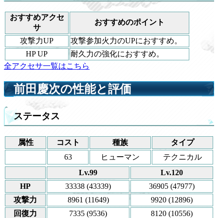
おすすめアクセ
おすすめのポイント
サ
攻撃力UP
攻撃参加火力のUPにおすすめ。
HP UP
耐久力の強化におすすめ。
全アクセサ一覧はこちら
前田慶次の性能と評価
ステータス
属性
コスト
種族
タイプ
63
ヒューマン
テクニカル
Lv.99
Lv.120
HP
33338 (43339)
36905 (47977)
攻撃力
8961 (11649)
9920 (12896)
回復力
7335 (9536)
8120 (10556)