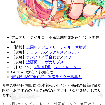
フェアリーテイルコラボ＆11周年第3弾イベント開催
中！
【情報】
11周年
／
フェアリーテイル
／
生放送
【攻略】
ジェラール
／
ラクサス
／
ガジル
【攻略】
ランクエ
／
手合わせ
／
タワー
【攻略】
近藤勇
／
アポカリプス
【トピック】
8月の評価
／
シミュレーター
GameWithからのお知らせ
未経験可&完全在宅！攻略ライター募集！
映球の熱粋粧 前田慶次(水着ver./イベント報酬)の最新評価や
性能、おすすめのりんご(果実)とアクセサなどを紹介してい
ます。
※
8/5(月)のアップデートにて、対応ギミックに修正が入って