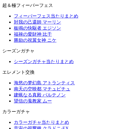
超＆極フィーバーフェス
フィーバーフェス当たりまとめ
対我の己還師 マーリン
板鳴の快駆者 エジソン
福禄の愛財神 比干
勝励の祝翼女神 ニケ
シーズンガチャ
シーズンガチャ当たりまとめ
エレメント交換
海悠の梦幻島 アトランティス
南天の空映都 マチュピチュ
建蝋なる真殿 パルテノン
望信の蒐教家 ムー
カラーガチャ
カラーガチャ当たりまとめ
音宙の視響種 クラドニ-EX