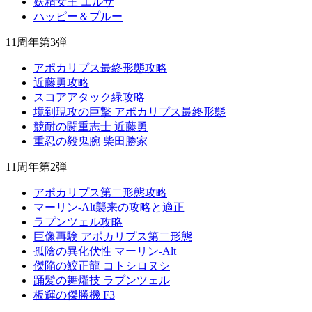
妖精女王 エルザ
ハッピー＆プルー
11周年第3弾
アポカリプス最終形態攻略
近藤勇攻略
スコアアタック緑攻略
境到現攻の巨撃 アポカリプス最終形態
競耐の闘重志士 近藤勇
重忍の毅鬼腕 柴田勝家
11周年第2弾
アポカリプス第二形態攻略
マーリン-Alt襲来の攻略と適正
ラプンツェル攻略
巨像再験 アポカリプス第二形態
孤陰の異化伏性 マーリン-Alt
傑陥の鮫正龍 コトシロヌシ
踊髪の舞燿技 ラプンツェル
板輝の傑勝機 F3