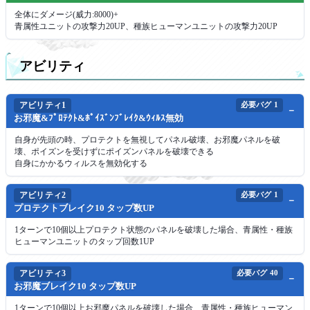
全体にダメージ(威力:8000)+
青属性ユニットの攻撃力20UP、種族ヒューマンユニットの攻撃力20UP
アビリティ
アビリティ1
必要バグ
1
お邪魔&ﾌﾟﾛﾃｸﾄ&ﾎﾟｲｽﾞﾝﾌﾞﾚｲｸ&ｳｨﾙｽ無効
自身が先頭の時、プロテクトを無視してパネル破壊、お邪魔パネルを破
壊、ポイズンを受けずにポイズンパネルを破壊できる
自身にかかるウィルスを無効化する
アビリティ2
必要バグ
1
プロテクトブレイク10 タップ数UP
1ターンで10個以上プロテクト状態のパネルを破壊した場合、青属性・種族
ヒューマンユニットのタップ回数1UP
アビリティ3
必要バグ
40
お邪魔ブレイク10 タップ数UP
1ターンで10個以上お邪魔パネルを破壊した場合、青属性・種族ヒューマン