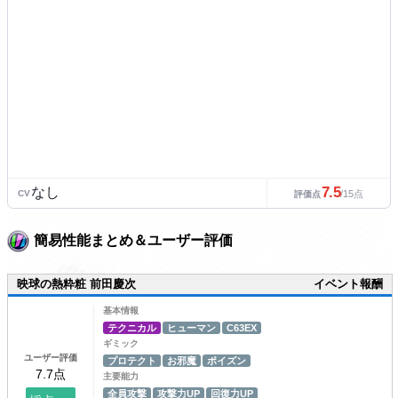
7.5
なし
CV
/15点
評価点
簡易性能まとめ＆ユーザー評価
映球の熱粋粧 前田慶次
イベント報酬
基本情報
テクニカル
ヒューマン
C63EX
ギミック
ユーザー評価
プロテクト
お邪魔
ポイズン
主要能力
全員攻撃
攻撃力UP
回復力UP