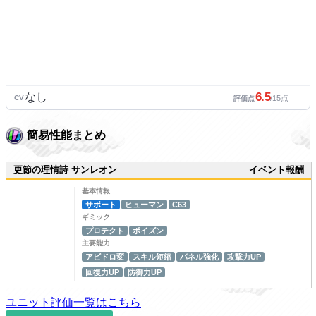
6.5
なし
CV
/15点
評価点
簡易性能まとめ
更節の理情詩 サンレオン
イベント報酬
基本情報
サポート
ヒューマン
C63
ギミック
プロテクト
ポイズン
主要能力
アビドロ変
スキル短縮
パネル強化
攻撃力UP
回復力UP
防御力UP
ユニット評価一覧はこちら