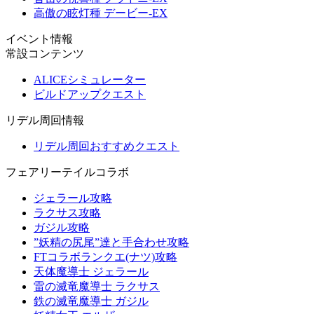
高傲の眩灯種 デービー-EX
イベント情報
常設コンテンツ
ALICEシミュレーター
ビルドアップクエスト
リデル周回情報
リデル周回おすすめクエスト
フェアリーテイルコラボ
ジェラール攻略
ラクサス攻略
ガジル攻略
”妖精の尻尾”達と手合わせ攻略
FTコラボランクエ(ナツ)攻略
天体魔導士 ジェラール
雷の滅竜魔導士 ラクサス
鉄の滅竜魔導士 ガジル