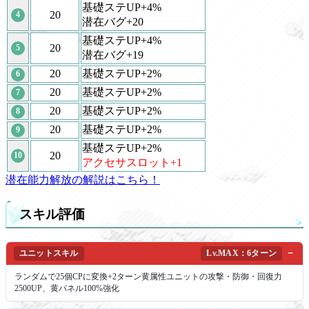
基礎ステUP+4%
20
4
潜在バグ+20
基礎ステUP+4%
20
5
潜在バグ+19
20
基礎ステUP+2%
6
20
基礎ステUP+2%
7
20
基礎ステUP+2%
8
20
基礎ステUP+2%
9
基礎ステUP+2%
20
10
アクセサスロット+1
潜在能力解放の解説はこちら！
スキル評価
ユニットスキル
Lv.MAX：6ターン
ランダムで25個CPに変換+2ターン黄属性ユニットの攻撃・防御・回復力
2500UP、黄パネル100%強化