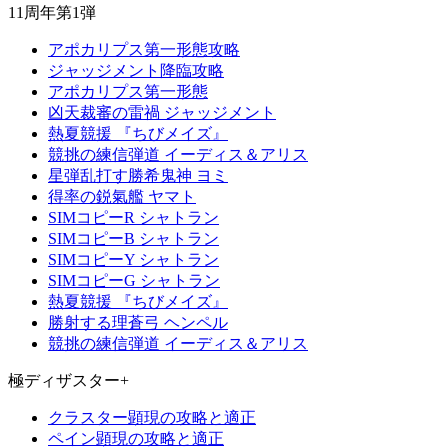
11周年第1弾
アポカリプス第一形態攻略
ジャッジメント降臨攻略
アポカリプス第一形態
凶天裁審の雷禍 ジャッジメント
熱夏競援 『ちびメイズ』
競挑の練信弾道 イーディス＆アリス
星弾乱打す勝希鬼神 ヨミ
得率の鋭氣艦 ヤマト
SIMコピーR シャトラン
SIMコピーB シャトラン
SIMコピーY シャトラン
SIMコピーG シャトラン
熱夏競援 『ちびメイズ』
勝射する理蒼弓 ヘンペル
競挑の練信弾道 イーディス＆アリス
極ディザスター+
クラスター顕現の攻略と適正
ペイン顕現の攻略と適正