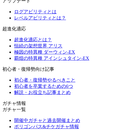
アップデート
ログアビリティとは
レベルアビリティとは？
超進化適応
超進化適応とは？
恒続の架想世界 アリス
極因の特異種 ダーウィン-EX
覇煌の特異種 アインシュタイン-EX
初心者・復帰勢向け記事
初心者・復帰勢やるべきこと
初心者を卒業するための6つ
解説・お役立ち記事まとめ
ガチャ情報
ガチャ一覧
開催中ガチャと過去開催まとめ
ポリゴンパス&チケガチャ情報