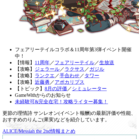
フェアリーテイルコラボ＆11周年第3弾イベント開催
中！
【情報】
11周年
／
フェアリーテイル
／
生放送
【攻略】
ジェラール
／
ラクサス
／
ガジル
【攻略】
ランクエ
／
手合わせ
／
タワー
【攻略】
近藤勇
／
アポカリプス
【トピック】
8月の評価
／
シミュレーター
GameWithからのお知らせ
未経験可&完全在宅！攻略ライター募集！
更節の理情詩 サンレオン(イベント報酬)の最新評価や性能、
おすすめのりんご(果実)などを紹介しています。
ALICE/Messiah the 2nd情報まとめ