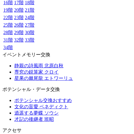
16階
17階
18階
19階
20階
21階
22階
23階
24階
25階
26階
27階
28階
29階
30階
31階
32階
33階
34階
イベントメモリー交換
静親の詩風雨 北原白秋
専究の鋭算家 クロイ
星果の棘尾龍 エトワーリュ
ポテンシャル・データ交換
ポテンシャル交換おすすめ
文化の盲愛 ベネディクト
逍遥する夢蝶 ソウシ
才記の後継者 班昭
アクセサ