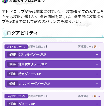
攻撃タイプは2体まで
アビドロップ変換は非常に強力だが、攻撃タイプのみではそ
もそも攻略が厳しい。高速周回を除けば、基本的に攻撃タイ
プを2体までにして耐久のバランスを取りたい。
ログアビリティ
3
Logアビリティ1
再抽選キー：
銅
必要潜在能力：
CスキルダメージUP
候補1
通常攻撃ダメージUP
候補2
特定ダメージUP
候補3
カウンターダメージUP
候補4
6
Logアビリティ2
再抽選キー：
銅
必要潜在能力：
ダメージUP
候補1