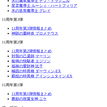
火の滅竜魔導士 ナツ・ドラグニル
星霊魔導士 ルーシィ・ハートフィリア
氷の造形魔導士 グレイ
11周年第3弾
11周年第3弾情報まとめ
神顕の重峙炎 プロメテウス
11周年第2弾
11周年第2弾情報まとめ
対我の己還師 マーリン
板鳴の快駆者 エジソン
福禄の愛財神 比干
極因の特異種 ダーウィン-EX
覇煌の特異種 アインシュタイン-EX
11周年第1弾
11周年第1弾情報まとめ
勝励の祝翼女神 ニケ