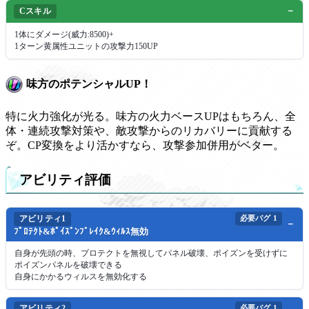
Cスキル
1体にダメージ(威力:8500)+
1ターン黄属性ユニットの攻撃力150UP
味方のポテンシャルUP！
特に火力強化が光る。味方の火力ベースUPはもちろん、全
体・連続攻撃対策や、敵攻撃からのリカバリーに貢献する
ぞ。CP変換をより活かすなら、攻撃参加併用がベター。
アビリティ評価
アビリティ1
必要バグ
1
ﾌﾟﾛﾃｸﾄ&ﾎﾟｲｽﾞﾝﾌﾞﾚｲｸ&ｳｨﾙｽ無効
自身が先頭の時、プロテクトを無視してパネル破壊、ポイズンを受けずに
ポイズンパネルを破壊できる
自身にかかるウィルスを無効化する
アビリティ2
必要バグ
1