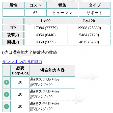
属性
コスト
種族
タイプ
63
ヒューマン
サポート
Lv.99
Lv.120
HP
17984 (23379)
19908 (25880)
攻撃力
4954 (6440)
5484 (7129)
回復力
4350 (5655)
4815 (6260)
()内は潜在能力全解放時の数値
サンレオンの潜在能力
必要
潜在能力内容
Deep-Log
基礎ステUP+4%
20
1
潜在バグ+20
基礎ステUP+4%
20
2
潜在バグ+20
基礎ステUP+4%
20
3
潜在バグ+20