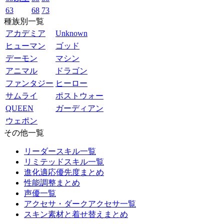
63
68
73
種族別一覧
アカデミア
Unknown
ヒューマン
ゴッド
デーモン
マシン
アニマル
ドラゴン
ファンタジー
ヒーロー
サムライ
ポストウォー
QUEEN
ガーディアン
ウェポン
その他一覧
リーダースキル一覧
リミテッドスキル一覧
進化適応優先度まとめ
性能調整まとめ
声優一覧
アクセサ・ダークアクセサ一覧
スキン素材と着せ替えまとめ