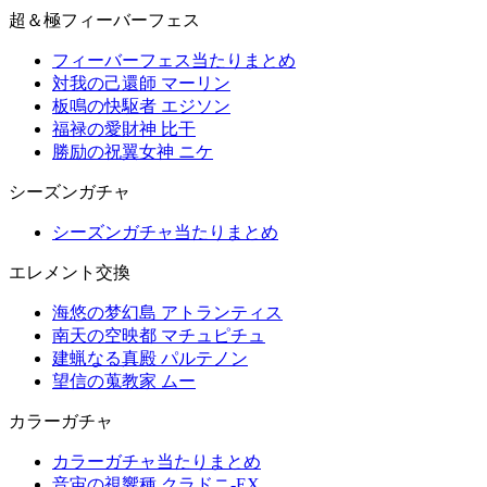
超＆極フィーバーフェス
フィーバーフェス当たりまとめ
対我の己還師 マーリン
板鳴の快駆者 エジソン
福禄の愛財神 比干
勝励の祝翼女神 ニケ
シーズンガチャ
シーズンガチャ当たりまとめ
エレメント交換
海悠の梦幻島 アトランティス
南天の空映都 マチュピチュ
建蝋なる真殿 パルテノン
望信の蒐教家 ムー
カラーガチャ
カラーガチャ当たりまとめ
音宙の視響種 クラドニ-EX