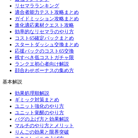
リセマラランキング
適合者能力テスト攻略まとめ
ガイドミッション攻略まとめ
進化適応素材クエスト攻略
効率的なリセマラのやり方
コスト65確定パックまとめ
スタートダッシュ交換まとめ
応援パックのコスト65交換
残すべき低コストガチャ限
ランクエ初心者向け解説
顔合わせボーナスの集め方
基本解説
効果処理順解説
ギミック対策まとめ
ユニット強化のやり方
ユニット覚醒のやり方
バグの上げ方と効果解説
マルチのやり方とメリット
りんごの効果と限界突破