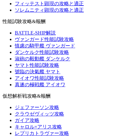
フィッテスト顕現の攻略と適正
ソレムニティ顕現の攻略と適正
性能試験攻略&報酬
BATTLE-SHIP解説
ヴァンガード性能試験攻略
慎慮の騎甲艦 ヴァンガード
ダンケルク性能試験攻略
淑砲の毅動艦 ダンケルク
ヤマト性能試験攻略
號臨の決氣艦 ヤマト
アイオワ性能試験攻略
真遂の極戦艦 アイオワ
仮想解析戦攻略&報酬
ジェファーソン攻略
クラウゼヴィッツ攻略
ガイア攻略
キャロル×アリス攻略
レプリカトラヴァー攻略