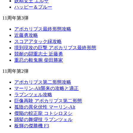
妖精女王 エルザ
ハッピー＆プルー
11周年第3弾
アポカリプス最終形態攻略
近藤勇攻略
スコアアタック緑攻略
境到現攻の巨撃 アポカリプス最終形態
競耐の闘重志士 近藤勇
重忍の毅鬼腕 柴田勝家
11周年第2弾
アポカリプス第二形態攻略
マーリン-Alt襲来の攻略と適正
ラプンツェル攻略
巨像再験 アポカリプス第二形態
孤陰の異化伏性 マーリン-Alt
傑陥の鮫正龍 コトシロヌシ
踊髪の舞燿技 ラプンツェル
板輝の傑勝機 F3