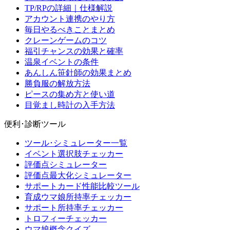
TP/RPの詳細｜仕様解説
アカウント連携のやり方
毎日やるべきことまとめ
クレーンゲームのコツ
福引チャンスの効果と確率
温泉イベントの条件
あんしん笹針師の効果まとめ
勝負服の解放方法
ピースの集め方と使い道
目覚まし時計の入手方法
便利･診断ツール
ツール･シミュレーター一覧
イベント選択肢チェッカー
評価点シミュレーター
評価点最大化シミュレーター
サポートカード性能比較ツール
育成ウマ娘所持率チェッカー
サポート所持率チェッカー
トロフィーチェッカー
ウマ娘概念クイズ