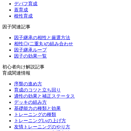
デバフ育成
蓋育成
根性育成
因子関連記事
因子継承の相性と厳選方法
相性◎(二重丸)の組み合わせ
因子継承ループ
因子の効果一覧
初心者向け解説記事
育成関連情報
序盤の進め方
育成のコツと立ち回り
適性の効果と補正ステータス
デッキの組み方
基礎能力の種類と効果
トレーニングの種類
トレーニングLvの上げ方
友情トレーニングのやり方