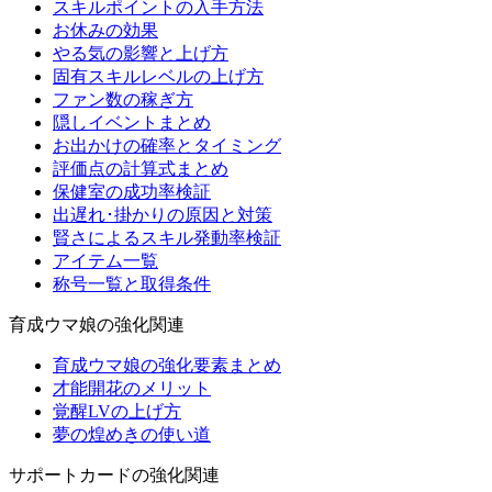
スキルポイントの入手方法
お休みの効果
やる気の影響と上げ方
固有スキルレベルの上げ方
ファン数の稼ぎ方
隠しイベントまとめ
お出かけの確率とタイミング
評価点の計算式まとめ
保健室の成功率検証
出遅れ･掛かりの原因と対策
賢さによるスキル発動率検証
アイテム一覧
称号一覧と取得条件
育成ウマ娘の強化関連
育成ウマ娘の強化要素まとめ
才能開花のメリット
覚醒LVの上げ方
夢の煌めきの使い道
サポートカードの強化関連