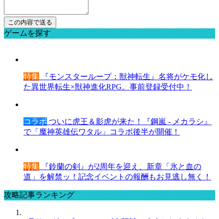
ゲームを探す
特集
『モンスターループ：獣神転生』名将がケモ化し
た異世界転生×獣神進化RPG。事前登録受付中！
コラボ
ついに虎王＆影虎が来た！『鋼嵐 - メカラシ』
で「魔神英雄伝ワタル」コラボ後半が開催！
特集
『鈴蘭の剣』が2周年を迎え、新章「氷と血の
道」を解禁ッ！記念イベントの報酬もお見逃し無く！
攻略記事ランキング