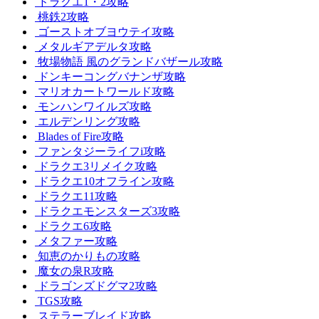
ドラクエ1・2攻略
桃鉄2攻略
ゴーストオブヨウテイ攻略
メタルギアデルタ攻略
牧場物語 風のグランドバザール攻略
ドンキーコングバナンザ攻略
マリオカートワールド攻略
モンハンワイルズ攻略
エルデンリング攻略
Blades of Fire攻略
ファンタジーライフi攻略
ドラクエ3リメイク攻略
ドラクエ10オフライン攻略
ドラクエ11攻略
ドラクエモンスターズ3攻略
ドラクエ6攻略
メタファー攻略
知恵のかりもの攻略
魔女の泉R攻略
ドラゴンズドグマ2攻略
TGS攻略
ステラーブレイド攻略