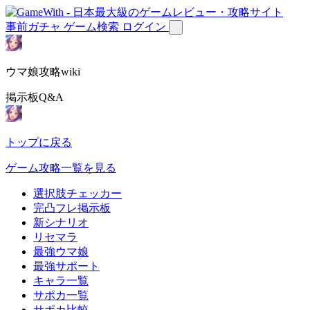
事前ガチャ
ゲーム検索
ログイン
ウマ娘攻略wiki
掲示板Q&A
トップに戻る
ゲーム攻略一覧を見る
選択肢チェッカー
完凸フレ掲示板
新シナリオ
リセマラ
最強ウマ娘
最強サポート
キャラ一覧
サポカ一覧
サポカ比較