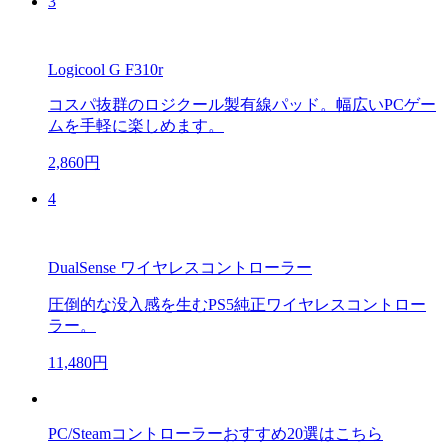
3
Logicool G F310r
コスパ抜群のロジクール製有線パッド。幅広いPCゲー
ムを手軽に楽しめます。
2,860円
4
DualSense ワイヤレスコントローラー
圧倒的な没入感を生むPS5純正ワイヤレスコントロー
ラー。
11,480円
PC/Steamコントローラーおすすめ20選はこちら