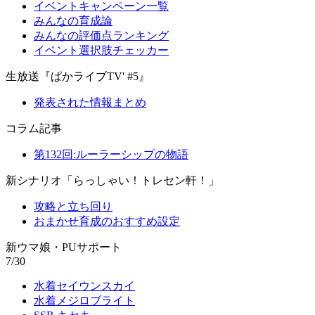
イベントキャンペーン一覧
みんなの育成論
みんなの評価点ランキング
イベント選択肢チェッカー
生放送『ぱかライブTV' #5』
発表された情報まとめ
コラム記事
第132回:ルーラーシップの物語
新シナリオ「らっしゃい！トレセン軒！」
攻略と立ち回り
おまかせ育成のおすすめ設定
新ウマ娘・PUサポート
7/30
水着セイウンスカイ
水着メジロブライト