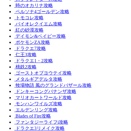
時のオカリナ攻略
ペルソナ4ゴールデン攻略
トモコレ攻略
バイオレクイエム攻略
紅の砂漠攻略
デイモン&ベイビー攻略
ポケモンZA攻略
ドラクエ7攻略
仁王3攻略
ドラクエ1・2攻略
桃鉄2攻略
ゴーストオブヨウテイ攻略
メタルギアデルタ攻略
牧場物語 風のグランドバザール攻略
ドンキーコングバナンザ攻略
マリオカートワールド攻略
モンハンワイルズ攻略
エルデンリング攻略
Blades of Fire攻略
ファンタジーライフi攻略
ドラクエ3リメイク攻略