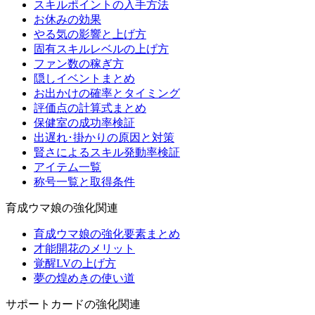
スキルポイントの入手方法
お休みの効果
やる気の影響と上げ方
固有スキルレベルの上げ方
ファン数の稼ぎ方
隠しイベントまとめ
お出かけの確率とタイミング
評価点の計算式まとめ
保健室の成功率検証
出遅れ･掛かりの原因と対策
賢さによるスキル発動率検証
アイテム一覧
称号一覧と取得条件
育成ウマ娘の強化関連
育成ウマ娘の強化要素まとめ
才能開花のメリット
覚醒LVの上げ方
夢の煌めきの使い道
サポートカードの強化関連