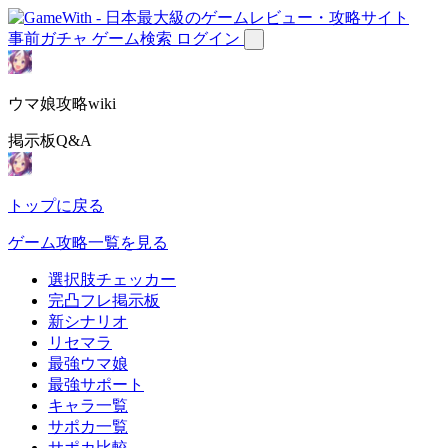
事前ガチャ
ゲーム検索
ログイン
ウマ娘攻略wiki
掲示板Q&A
トップに戻る
ゲーム攻略一覧を見る
選択肢チェッカー
完凸フレ掲示板
新シナリオ
リセマラ
最強ウマ娘
最強サポート
キャラ一覧
サポカ一覧
サポカ比較