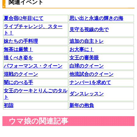
関連イベント
夏合宿(2年目)にて
思い出と永遠の輝きの海
ライブチャレンジ、スター
見守る視線の先で
ト！
妹たちの手料理
追加の自主トレ
無茶は厳禁！
お大事に！
描くべき姿を
女王の審美眼
パフォーマンス・クイーン
白球のクイーン
混戦のクイーン
他流試合のクイーン
闇にのべる手
ナンバー1を求めて
女王のケーキとりんごのタル
ダンスレッスン
ト
初詣
新年の抱負
ウマ娘の関連記事