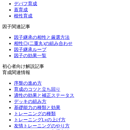
デバフ育成
蓋育成
根性育成
因子関連記事
因子継承の相性と厳選方法
相性◎(二重丸)の組み合わせ
因子継承ループ
因子の効果一覧
初心者向け解説記事
育成関連情報
序盤の進め方
育成のコツと立ち回り
適性の効果と補正ステータス
デッキの組み方
基礎能力の種類と効果
トレーニングの種類
トレーニングLvの上げ方
友情トレーニングのやり方