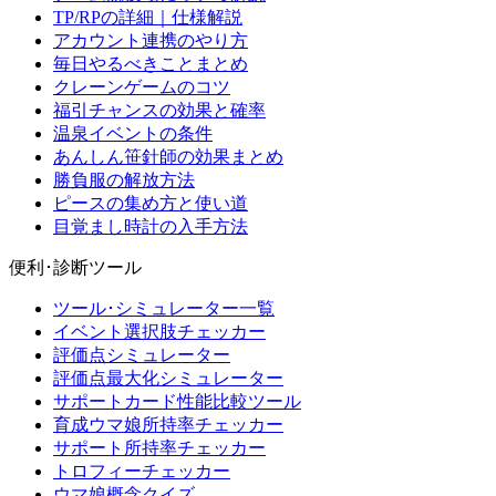
TP/RPの詳細｜仕様解説
アカウント連携のやり方
毎日やるべきことまとめ
クレーンゲームのコツ
福引チャンスの効果と確率
温泉イベントの条件
あんしん笹針師の効果まとめ
勝負服の解放方法
ピースの集め方と使い道
目覚まし時計の入手方法
便利･診断ツール
ツール･シミュレーター一覧
イベント選択肢チェッカー
評価点シミュレーター
評価点最大化シミュレーター
サポートカード性能比較ツール
育成ウマ娘所持率チェッカー
サポート所持率チェッカー
トロフィーチェッカー
ウマ娘概念クイズ