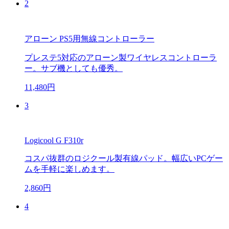
2
アローン PS5用無線コントローラー
プレステ5対応のアローン製ワイヤレスコントローラ
ー。サブ機としても優秀。
11,480円
3
Logicool G F310r
コスパ抜群のロジクール製有線パッド。幅広いPCゲー
ムを手軽に楽しめます。
2,860円
4