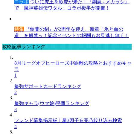
コラボ
ついに虎王＆影虎が来た！『鋼嵐 - メカラシ』
で「魔神英雄伝ワタル」コラボ後半が開催！
特集
『鈴蘭の剣』が2周年を迎え、新章「氷と血の
道」を解禁ッ！記念イベントの報酬もお見逃し無く！
攻略記事ランキング
8月リーグオブヒーローズ中距離の攻略とおすすめキャ
ラ
1
最強サポートカードランキング
2
最強キャラ(ウマ娘)評価ランキング
3
フレンド募集掲示板｜星3因子＆完凸絞り込み検索
4