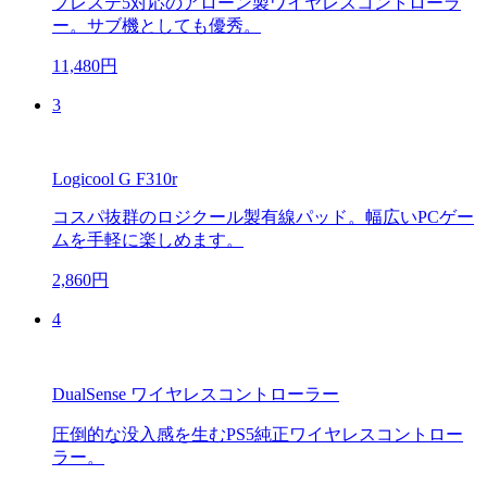
プレステ5対応のアローン製ワイヤレスコントローラ
ー。サブ機としても優秀。
11,480円
3
Logicool G F310r
コスパ抜群のロジクール製有線パッド。幅広いPCゲー
ムを手軽に楽しめます。
2,860円
4
DualSense ワイヤレスコントローラー
圧倒的な没入感を生むPS5純正ワイヤレスコントロー
ラー。