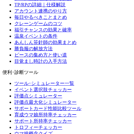
TP/RPの詳細｜仕様解説
アカウント連携のやり方
毎日やるべきことまとめ
クレーンゲームのコツ
福引チャンスの効果と確率
温泉イベントの条件
あんしん笹針師の効果まとめ
勝負服の解放方法
ピースの集め方と使い道
目覚まし時計の入手方法
便利･診断ツール
ツール･シミュレーター一覧
イベント選択肢チェッカー
評価点シミュレーター
評価点最大化シミュレーター
サポートカード性能比較ツール
育成ウマ娘所持率チェッカー
サポート所持率チェッカー
トロフィーチェッカー
ウマ娘概念クイズ