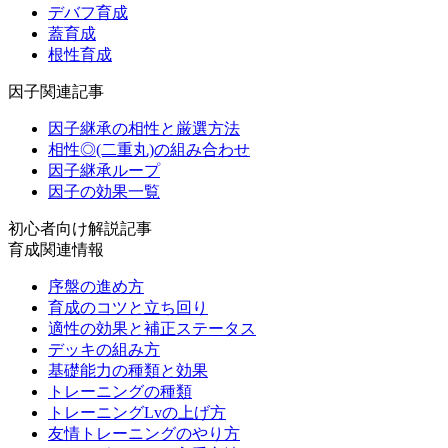
デバフ育成
蓋育成
根性育成
因子関連記事
因子継承の相性と厳選方法
相性◎(二重丸)の組み合わせ
因子継承ループ
因子の効果一覧
初心者向け解説記事
育成関連情報
序盤の進め方
育成のコツと立ち回り
適性の効果と補正ステータス
デッキの組み方
基礎能力の種類と効果
トレーニングの種類
トレーニングLvの上げ方
友情トレーニングのやり方