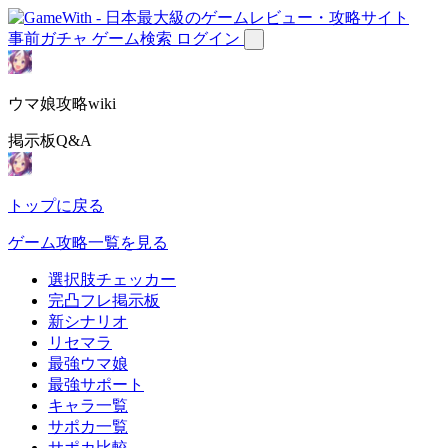
事前ガチャ
ゲーム検索
ログイン
ウマ娘攻略wiki
掲示板Q&A
トップに戻る
ゲーム攻略一覧を見る
選択肢チェッカー
完凸フレ掲示板
新シナリオ
リセマラ
最強ウマ娘
最強サポート
キャラ一覧
サポカ一覧
サポカ比較