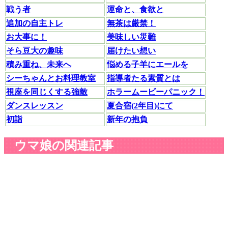
戦う者
運命と、食欲と
追加の自主トレ
無茶は厳禁！
お大事に！
美味しい災難
そら豆大の趣味
届けたい想い
積み重ね、未来へ
悩める子羊にエールを
シーちゃんとお料理教室
指導者たる素質とは
視座を同じくする強敵
ホラームービーパニック！
ダンスレッスン
夏合宿(2年目)にて
初詣
新年の抱負
ウマ娘の関連記事