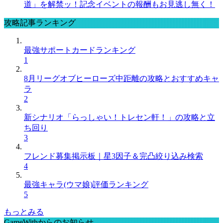
道」を解禁ッ！記念イベントの報酬もお見逃し無く！
攻略記事ランキング
最強サポートカードランキング
1
8月リーグオブヒーローズ中距離の攻略とおすすめキャ
ラ
2
新シナリオ「らっしゃい！トレセン軒！」の攻略と立
ち回り
3
フレンド募集掲示板｜星3因子＆完凸絞り込み検索
4
最強キャラ(ウマ娘)評価ランキング
5
もっとみる
GameWithからのお知らせ