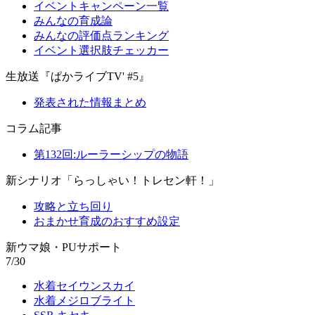
イベントキャンペーン一覧
みんなの育成論
みんなの評価点ランキング
イベント選択肢チェッカー
生放送『ぱかライブTV' #5』
発表された情報まとめ
コラム記事
第132回:ルーラーシップの物語
新シナリオ「らっしゃい！トレセン軒！」
攻略と立ち回り
おまかせ育成のおすすめ設定
新ウマ娘・PUサポート
7/30
水着セイウンスカイ
水着メジロブライト