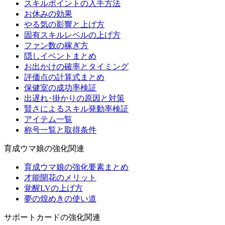
スキルポイントの入手方法
お休みの効果
やる気の影響と上げ方
固有スキルレベルの上げ方
ファン数の稼ぎ方
隠しイベントまとめ
お出かけの確率とタイミング
評価点の計算式まとめ
保健室の成功率検証
出遅れ･掛かりの原因と対策
賢さによるスキル発動率検証
アイテム一覧
称号一覧と取得条件
育成ウマ娘の強化関連
育成ウマ娘の強化要素まとめ
才能開花のメリット
覚醒LVの上げ方
夢の煌めきの使い道
サポートカードの強化関連