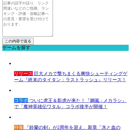
ゲームを探す
リリース
巨大メカで撃ちまくる爽快シューティングゲ
ーム『終末のタイタン：ラストラッシュ』リリース！
コラボ
ついに虎王＆影虎が来た！『鋼嵐 - メカラシ』
で「魔神英雄伝ワタル」コラボ後半が開催！
特集
『鈴蘭の剣』が2周年を迎え、新章「氷と血の