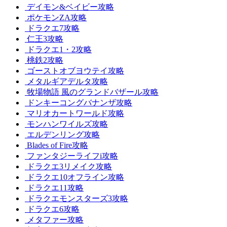
デイモン&ベイビー攻略
ポケモンZA攻略
ドラクエ7攻略
仁王3攻略
ドラクエ1・2攻略
桃鉄2攻略
ゴーストオブヨウテイ攻略
メタルギアデルタ攻略
牧場物語 風のグランドバザール攻略
ドンキーコングバナンザ攻略
マリオカートワールド攻略
モンハンワイルズ攻略
エルデンリング攻略
Blades of Fire攻略
ファンタジーライフi攻略
ドラクエ3リメイク攻略
ドラクエ10オフライン攻略
ドラクエ11攻略
ドラクエモンスターズ3攻略
ドラクエ6攻略
メタファー攻略