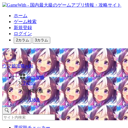
ホーム
ゲーム検索
新規登録
ログイン
2カラム
3カラム
ウマ娘攻略wiki
他の攻略
Twitter
掲示板
Q&A
選択肢チェッカー