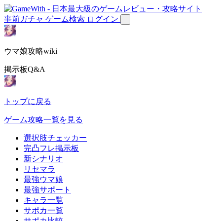
事前ガチャ
ゲーム検索
ログイン
ウマ娘攻略wiki
掲示板Q&A
トップに戻る
ゲーム攻略一覧を見る
選択肢チェッカー
完凸フレ掲示板
新シナリオ
リセマラ
最強ウマ娘
最強サポート
キャラ一覧
サポカ一覧
サポカ比較