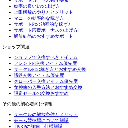
サポートカードの強化要素
効率の良いLvの上げ方
上限解放のやり方とメリット
マニーの効率的な稼ぎ方
サポートPtの効率的な稼ぎ方
サポート応援ボーナスの上げ方
解放結晶のおすすめサポート
ショップ関連
ショップで交換すべきアイテム
フレンドPt交換アイテム優先度
サークルPtの稼ぎ方とおすすめ交換
蹄鉄交換アイテム優先度
クローバー交換アイテム優先度
女神像の入手方法とおすすめ交換
限定セールの交換おすすめ
その他の初心者向け情報
サークルの解放条件とメリット
チーム競技場について解説
TP/RPの詳細｜仕様解説