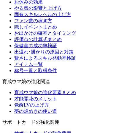
お休みの効果
やる気の影響と上げ方
固有スキルレベルの上げ方
ファン数の稼ぎ方
隠しイベントまとめ
お出かけの確率とタイミング
評価点の計算式まとめ
保健室の成功率検証
出遅れ･掛かりの原因と対策
賢さによるスキル発動率検証
アイテム一覧
称号一覧と取得条件
育成ウマ娘の強化関連
育成ウマ娘の強化要素まとめ
才能開花のメリット
覚醒LVの上げ方
夢の煌めきの使い道
サポートカードの強化関連