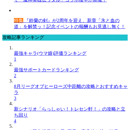
特集
『鈴蘭の剣』が2周年を迎え、新章「氷と血の
道」を解禁ッ！記念イベントの報酬もお見逃し無く！
攻略記事ランキング
最強キャラ(ウマ娘)評価ランキング
1
最強サポートカードランキング
2
8月リーグオブヒーローズ中距離の攻略とおすすめキャ
ラ
3
新シナリオ「らっしゃい！トレセン軒！」の攻略と立
ち回り
4