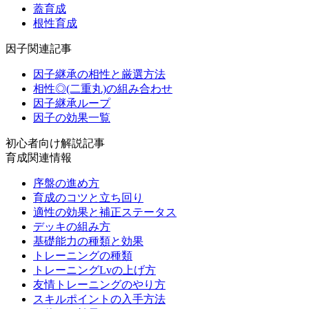
蓋育成
根性育成
因子関連記事
因子継承の相性と厳選方法
相性◎(二重丸)の組み合わせ
因子継承ループ
因子の効果一覧
初心者向け解説記事
育成関連情報
序盤の進め方
育成のコツと立ち回り
適性の効果と補正ステータス
デッキの組み方
基礎能力の種類と効果
トレーニングの種類
トレーニングLvの上げ方
友情トレーニングのやり方
スキルポイントの入手方法