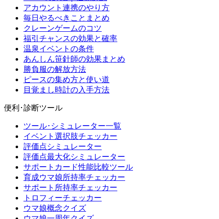
アカウント連携のやり方
毎日やるべきことまとめ
クレーンゲームのコツ
福引チャンスの効果と確率
温泉イベントの条件
あんしん笹針師の効果まとめ
勝負服の解放方法
ピースの集め方と使い道
目覚まし時計の入手方法
便利･診断ツール
ツール･シミュレーター一覧
イベント選択肢チェッカー
評価点シミュレーター
評価点最大化シミュレーター
サポートカード性能比較ツール
育成ウマ娘所持率チェッカー
サポート所持率チェッカー
トロフィーチェッカー
ウマ娘概念クイズ
ウマ娘一周年クイズ