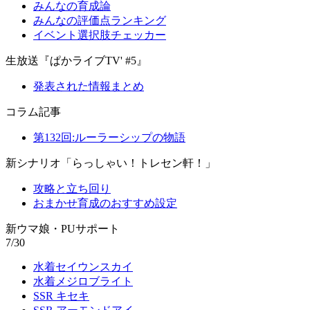
みんなの育成論
みんなの評価点ランキング
イベント選択肢チェッカー
生放送『ぱかライブTV' #5』
発表された情報まとめ
コラム記事
第132回:ルーラーシップの物語
新シナリオ「らっしゃい！トレセン軒！」
攻略と立ち回り
おまかせ育成のおすすめ設定
新ウマ娘・PUサポート
7/30
水着セイウンスカイ
水着メジロブライト
SSR キセキ