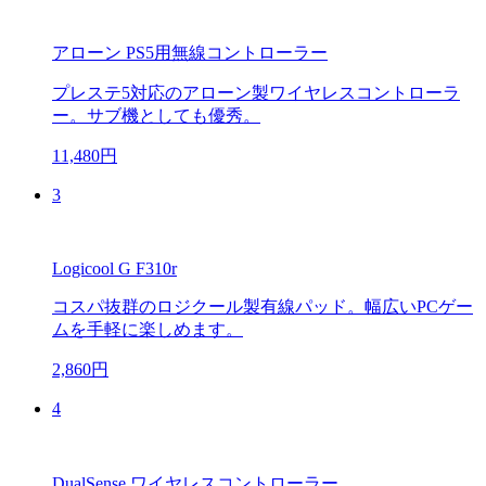
アローン PS5用無線コントローラー
プレステ5対応のアローン製ワイヤレスコントローラ
ー。サブ機としても優秀。
11,480円
3
Logicool G F310r
コスパ抜群のロジクール製有線パッド。幅広いPCゲー
ムを手軽に楽しめます。
2,860円
4
DualSense ワイヤレスコントローラー