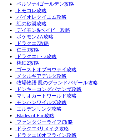
ペルソナ4ゴールデン攻略
トモコレ攻略
バイオレクイエム攻略
紅の砂漠攻略
デイモン&ベイビー攻略
ポケモンZA攻略
ドラクエ7攻略
仁王3攻略
ドラクエ1・2攻略
桃鉄2攻略
ゴーストオブヨウテイ攻略
メタルギアデルタ攻略
牧場物語 風のグランドバザール攻略
ドンキーコングバナンザ攻略
マリオカートワールド攻略
モンハンワイルズ攻略
エルデンリング攻略
Blades of Fire攻略
ファンタジーライフi攻略
ドラクエ3リメイク攻略
ドラクエ10オフライン攻略