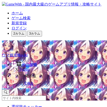
ホーム
ゲーム検索
新規登録
ログイン
2カラム
3カラム
ウマ娘攻略wiki
他の攻略
Twitter
掲示板
Q&A
選択肢チェッカー