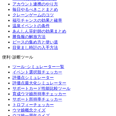
アカウント連携のやり方
毎日やるべきことまとめ
クレーンゲームのコツ
福引チャンスの効果と確率
温泉イベントの条件
あんしん笹針師の効果まとめ
勝負服の解放方法
ピースの集め方と使い道
目覚まし時計の入手方法
便利･診断ツール
ツール･シミュレーター一覧
イベント選択肢チェッカー
評価点シミュレーター
評価点最大化シミュレーター
サポートカード性能比較ツール
育成ウマ娘所持率チェッカー
サポート所持率チェッカー
トロフィーチェッカー
ウマ娘概念クイズ
ウマ娘一周年クイズ