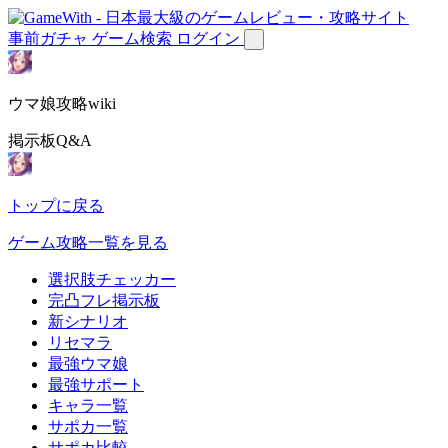
事前ガチャ
ゲーム検索
ログイン
ウマ娘攻略wiki
掲示板Q&A
トップに戻る
ゲーム攻略一覧を見る
選択肢チェッカー
完凸フレ掲示板
新シナリオ
リセマラ
最強ウマ娘
最強サポート
キャラ一覧
サポカ一覧
サポカ比較