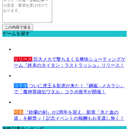
ゲームを探す
リリース
巨大メカで撃ちまくる爽快シューティングゲ
ーム『終末のタイタン：ラストラッシュ』リリース！
コラボ
ついに虎王＆影虎が来た！『鋼嵐 - メカラシ』
で「魔神英雄伝ワタル」コラボ後半が開催！
特集
『鈴蘭の剣』が2周年を迎え、新章「氷と血の
道」を解禁ッ！記念イベントの報酬もお見逃し無く！
攻略記事ランキング