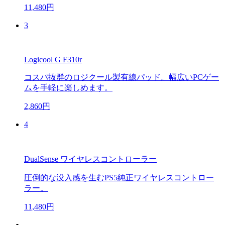
11,480円
3
Logicool G F310r
コスパ抜群のロジクール製有線パッド。幅広いPCゲー
ムを手軽に楽しめます。
2,860円
4
DualSense ワイヤレスコントローラー
圧倒的な没入感を生むPS5純正ワイヤレスコントロー
ラー。
11,480円