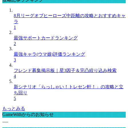
8月リーグオブヒーローズ中距離の攻略とおすすめキャ
ラ
1
最強サポートカードランキング
2
最強キャラ(ウマ娘)評価ランキング
3
フレンド募集掲示板｜星3因子＆完凸絞り込み検索
4
新シナリオ「らっしゃい！トレセン軒！」の攻略と立
ち回り
5
もっとみる
GameWithからのお知らせ