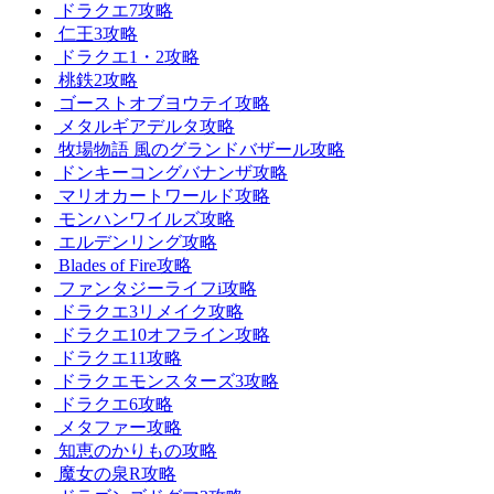
ドラクエ7攻略
仁王3攻略
ドラクエ1・2攻略
桃鉄2攻略
ゴーストオブヨウテイ攻略
メタルギアデルタ攻略
牧場物語 風のグランドバザール攻略
ドンキーコングバナンザ攻略
マリオカートワールド攻略
モンハンワイルズ攻略
エルデンリング攻略
Blades of Fire攻略
ファンタジーライフi攻略
ドラクエ3リメイク攻略
ドラクエ10オフライン攻略
ドラクエ11攻略
ドラクエモンスターズ3攻略
ドラクエ6攻略
メタファー攻略
知恵のかりもの攻略
魔女の泉R攻略