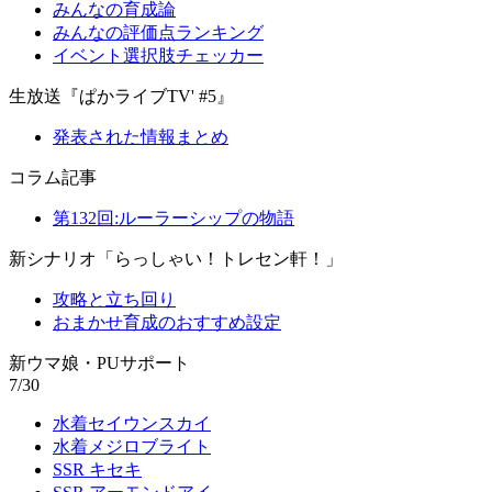
みんなの育成論
みんなの評価点ランキング
イベント選択肢チェッカー
生放送『ぱかライブTV' #5』
発表された情報まとめ
コラム記事
第132回:ルーラーシップの物語
新シナリオ「らっしゃい！トレセン軒！」
攻略と立ち回り
おまかせ育成のおすすめ設定
新ウマ娘・PUサポート
7/30
水着セイウンスカイ
水着メジロブライト
SSR キセキ