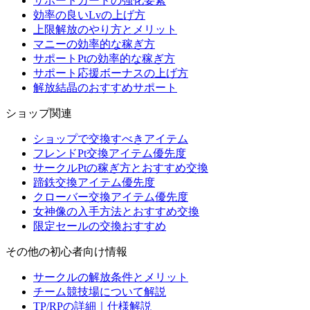
サポートカードの強化要素
効率の良いLvの上げ方
上限解放のやり方とメリット
マニーの効率的な稼ぎ方
サポートPtの効率的な稼ぎ方
サポート応援ボーナスの上げ方
解放結晶のおすすめサポート
ショップ関連
ショップで交換すべきアイテム
フレンドPt交換アイテム優先度
サークルPtの稼ぎ方とおすすめ交換
蹄鉄交換アイテム優先度
クローバー交換アイテム優先度
女神像の入手方法とおすすめ交換
限定セールの交換おすすめ
その他の初心者向け情報
サークルの解放条件とメリット
チーム競技場について解説
TP/RPの詳細｜仕様解説