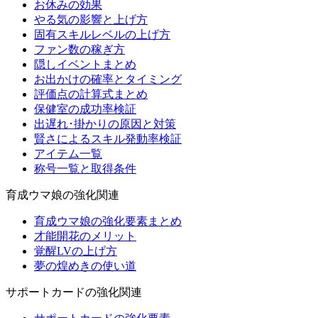
お休みの効果
やる気の影響と上げ方
固有スキルレベルの上げ方
ファン数の稼ぎ方
隠しイベントまとめ
お出かけの確率とタイミング
評価点の計算式まとめ
保健室の成功率検証
出遅れ･掛かりの原因と対策
賢さによるスキル発動率検証
アイテム一覧
称号一覧と取得条件
育成ウマ娘の強化関連
育成ウマ娘の強化要素まとめ
才能開花のメリット
覚醒LVの上げ方
夢の煌めきの使い道
サポートカードの強化関連