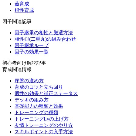
蓋育成
根性育成
因子関連記事
因子継承の相性と厳選方法
相性◎(二重丸)の組み合わせ
因子継承ループ
因子の効果一覧
初心者向け解説記事
育成関連情報
序盤の進め方
育成のコツと立ち回り
適性の効果と補正ステータス
デッキの組み方
基礎能力の種類と効果
トレーニングの種類
トレーニングLvの上げ方
友情トレーニングのやり方
スキルポイントの入手方法