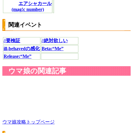
エアシャカール
(mag!c number)
関連イベント
//要検証
//絶対欲しい
ill-behavedの感化
Beta:“Me”
Release:“Me”
ウマ娘の関連記事
ウマ娘攻略トップページ