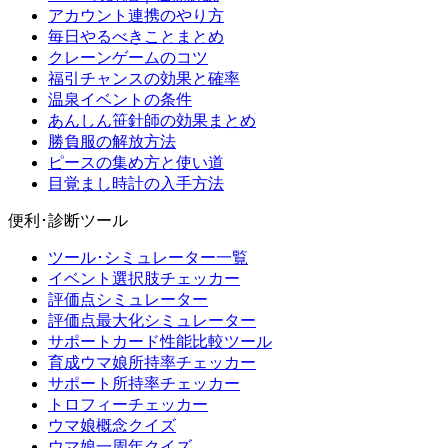
アカウント連携のやり方
毎日やるべきことまとめ
クレーンゲームのコツ
福引チャンスの効果と確率
温泉イベントの条件
あんしん笹針師の効果まとめ
勝負服の解放方法
ピースの集め方と使い道
目覚まし時計の入手方法
便利･診断ツール
ツール･シミュレーター一覧
イベント選択肢チェッカー
評価点シミュレーター
評価点最大化シミュレーター
サポートカード性能比較ツール
育成ウマ娘所持率チェッカー
サポート所持率チェッカー
トロフィーチェッカー
ウマ娘概念クイズ
ウマ娘一周年クイズ