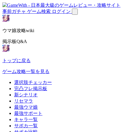
事前ガチャ
ゲーム検索
ログイン
ウマ娘攻略wiki
掲示板Q&A
トップに戻る
ゲーム攻略一覧を見る
選択肢チェッカー
完凸フレ掲示板
新シナリオ
リセマラ
最強ウマ娘
最強サポート
キャラ一覧
サポカ一覧
サポカ比較