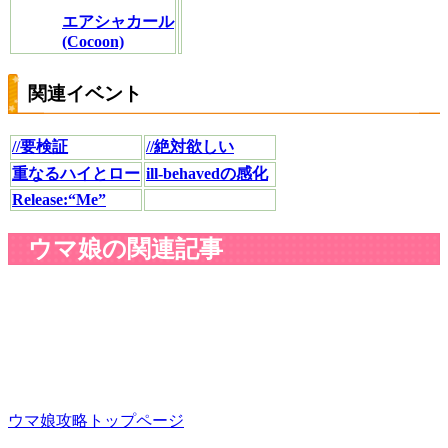
エアシャカール
(Cocoon)
関連イベント
//要検証
//絶対欲しい
重なるハイとロー
ill-behavedの感化
Release:“Me”
ウマ娘の関連記事
ウマ娘攻略トップページ