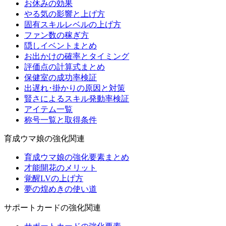
お休みの効果
やる気の影響と上げ方
固有スキルレベルの上げ方
ファン数の稼ぎ方
隠しイベントまとめ
お出かけの確率とタイミング
評価点の計算式まとめ
保健室の成功率検証
出遅れ･掛かりの原因と対策
賢さによるスキル発動率検証
アイテム一覧
称号一覧と取得条件
育成ウマ娘の強化関連
育成ウマ娘の強化要素まとめ
才能開花のメリット
覚醒LVの上げ方
夢の煌めきの使い道
サポートカードの強化関連