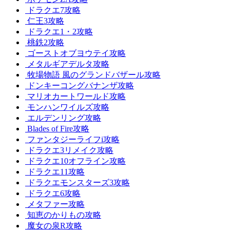
ドラクエ7攻略
仁王3攻略
ドラクエ1・2攻略
桃鉄2攻略
ゴーストオブヨウテイ攻略
メタルギアデルタ攻略
牧場物語 風のグランドバザール攻略
ドンキーコングバナンザ攻略
マリオカートワールド攻略
モンハンワイルズ攻略
エルデンリング攻略
Blades of Fire攻略
ファンタジーライフi攻略
ドラクエ3リメイク攻略
ドラクエ10オフライン攻略
ドラクエ11攻略
ドラクエモンスターズ3攻略
ドラクエ6攻略
メタファー攻略
知恵のかりもの攻略
魔女の泉R攻略