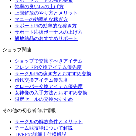
サポートカードの強化要素
効率の良いLvの上げ方
上限解放のやり方とメリット
マニーの効率的な稼ぎ方
サポートPtの効率的な稼ぎ方
サポート応援ボーナスの上げ方
解放結晶のおすすめサポート
ショップ関連
ショップで交換すべきアイテム
フレンドPt交換アイテム優先度
サークルPtの稼ぎ方とおすすめ交換
蹄鉄交換アイテム優先度
クローバー交換アイテム優先度
女神像の入手方法とおすすめ交換
限定セールの交換おすすめ
その他の初心者向け情報
サークルの解放条件とメリット
チーム競技場について解説
TP/RPの詳細｜仕様解説