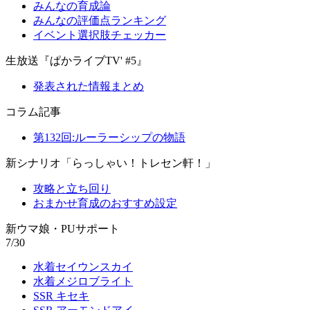
みんなの育成論
みんなの評価点ランキング
イベント選択肢チェッカー
生放送『ぱかライブTV' #5』
発表された情報まとめ
コラム記事
第132回:ルーラーシップの物語
新シナリオ「らっしゃい！トレセン軒！」
攻略と立ち回り
おまかせ育成のおすすめ設定
新ウマ娘・PUサポート
7/30
水着セイウンスカイ
水着メジロブライト
SSR キセキ