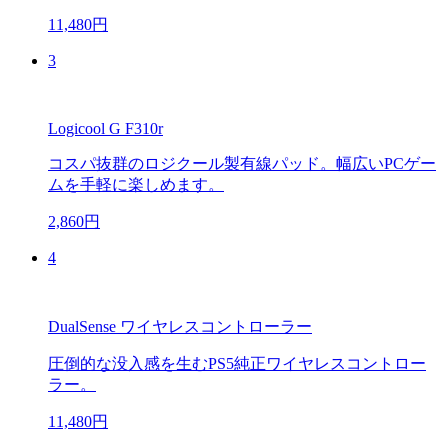
11,480円
3
Logicool G F310r
コスパ抜群のロジクール製有線パッド。幅広いPCゲー
ムを手軽に楽しめます。
2,860円
4
DualSense ワイヤレスコントローラー
圧倒的な没入感を生むPS5純正ワイヤレスコントロー
ラー。
11,480円