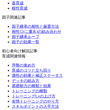
蓋育成
根性育成
因子関連記事
因子継承の相性と厳選方法
相性◎(二重丸)の組み合わせ
因子継承ループ
因子の効果一覧
初心者向け解説記事
育成関連情報
序盤の進め方
育成のコツと立ち回り
適性の効果と補正ステータス
デッキの組み方
基礎能力の種類と効果
トレーニングの種類
トレーニングLvの上げ方
友情トレーニングのやり方
スキルポイントの入手方法