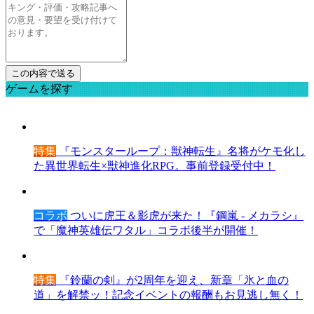
ゲームを探す
特集
『モンスターループ：獣神転生』名将がケモ化し
た異世界転生×獣神進化RPG。事前登録受付中！
コラボ
ついに虎王＆影虎が来た！『鋼嵐 - メカラシ』
で「魔神英雄伝ワタル」コラボ後半が開催！
特集
『鈴蘭の剣』が2周年を迎え、新章「氷と血の
道」を解禁ッ！記念イベントの報酬もお見逃し無く！