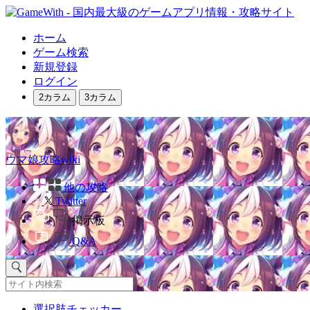
ホーム
ゲーム検索
新規登録
ログイン
2カラム
3カラム
ウマ娘攻略wiki
他の攻略
Twitter
掲示板
Q&A
選択肢チェッカー