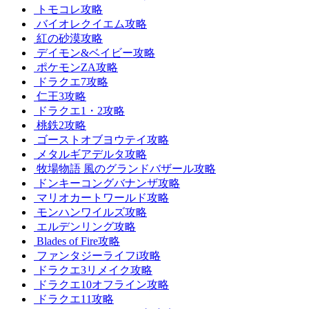
トモコレ攻略
バイオレクイエム攻略
紅の砂漠攻略
デイモン&ベイビー攻略
ポケモンZA攻略
ドラクエ7攻略
仁王3攻略
ドラクエ1・2攻略
桃鉄2攻略
ゴーストオブヨウテイ攻略
メタルギアデルタ攻略
牧場物語 風のグランドバザール攻略
ドンキーコングバナンザ攻略
マリオカートワールド攻略
モンハンワイルズ攻略
エルデンリング攻略
Blades of Fire攻略
ファンタジーライフi攻略
ドラクエ3リメイク攻略
ドラクエ10オフライン攻略
ドラクエ11攻略