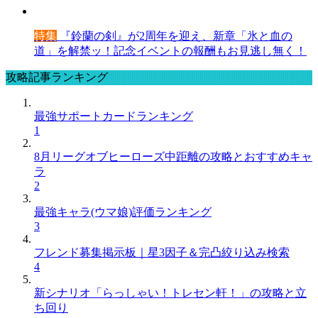
特集
『鈴蘭の剣』が2周年を迎え、新章「氷と血の
道」を解禁ッ！記念イベントの報酬もお見逃し無く！
攻略記事ランキング
最強サポートカードランキング
1
8月リーグオブヒーローズ中距離の攻略とおすすめキャ
ラ
2
最強キャラ(ウマ娘)評価ランキング
3
フレンド募集掲示板｜星3因子＆完凸絞り込み検索
4
新シナリオ「らっしゃい！トレセン軒！」の攻略と立
ち回り