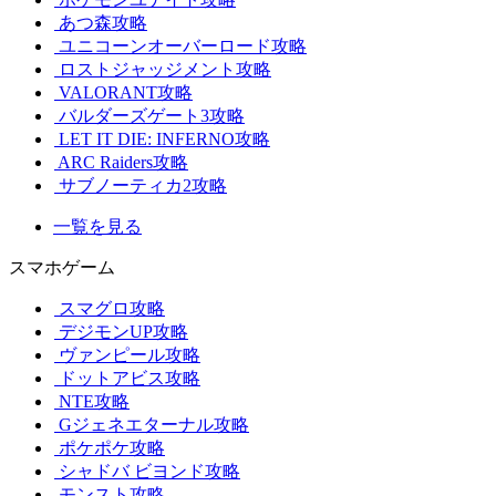
あつ森攻略
ユニコーンオーバーロード攻略
ロストジャッジメント攻略
VALORANT攻略
バルダーズゲート3攻略
LET IT DIE: INFERNO攻略
ARC Raiders攻略
サブノーティカ2攻略
一覧を見る
スマホゲーム
スマグロ攻略
デジモンUP攻略
ヴァンピール攻略
ドットアビス攻略
NTE攻略
Gジェネエターナル攻略
ポケポケ攻略
シャドバ ビヨンド攻略
モンスト攻略