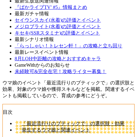
最新生放送関連情報
『ぱかライブTV' #5』情報まとめ
最新ガチャ情報
セイウンスカイ(水着)の評価とイベント
メジロブライト(水着)の評価とイベント
キセキ(SSRスタミナ)の評価とイベント
最新シナリオ情報
「らっしゃい！トレセン軒！」の攻略と立ち回り
最新レースイベント情報
8月LOH中距離の攻略とおすすめキャラ
GameWithからのお知らせ
未経験可&完全在宅！攻略ライター募集！
ウマ娘のイベント「最近流行りのブティックで」の選択肢と
効果、対象のウマ娘や獲得スキルなどを掲載。関連するイベ
ントも掲載しているので、育成の参考にどうぞ。
目次
「最近流行りのブティックで」の選択肢・効果
発生するウマ娘と関連イベント