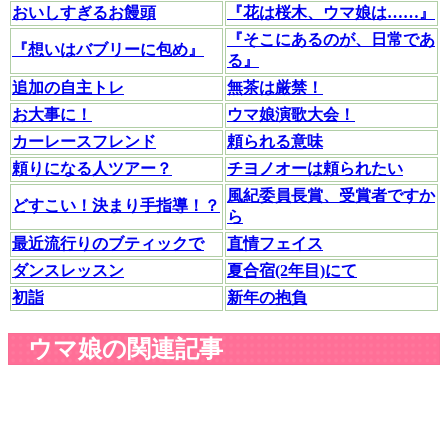
おいしすぎるお饅頭
『花は桜木、ウマ娘は……』
『そこにあるのが、日常であ
『想いはバブリーに包め』
る』
追加の自主トレ
無茶は厳禁！
お大事に！
ウマ娘演歌大会！
カーレースフレンド
頼られる意味
頼りになる人ツアー？
チヨノオーは頼られたい
風紀委員長賞、受賞者ですか
どすこい！決まり手指導！？
ら
最近流行りのブティックで
直情フェイス
ダンスレッスン
夏合宿(2年目)にて
初詣
新年の抱負
ウマ娘の関連記事