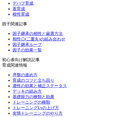
デバフ育成
蓋育成
根性育成
因子関連記事
因子継承の相性と厳選方法
相性◎(二重丸)の組み合わせ
因子継承ループ
因子の効果一覧
初心者向け解説記事
育成関連情報
序盤の進め方
育成のコツと立ち回り
適性の効果と補正ステータス
デッキの組み方
基礎能力の種類と効果
トレーニングの種類
トレーニングLvの上げ方
友情トレーニングのやり方