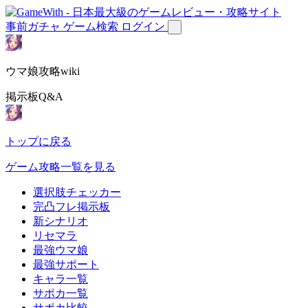
事前ガチャ
ゲーム検索
ログイン
ウマ娘攻略wiki
掲示板Q&A
トップに戻る
ゲーム攻略一覧を見る
選択肢チェッカー
完凸フレ掲示板
新シナリオ
リセマラ
最強ウマ娘
最強サポート
キャラ一覧
サポカ一覧
サポカ比較