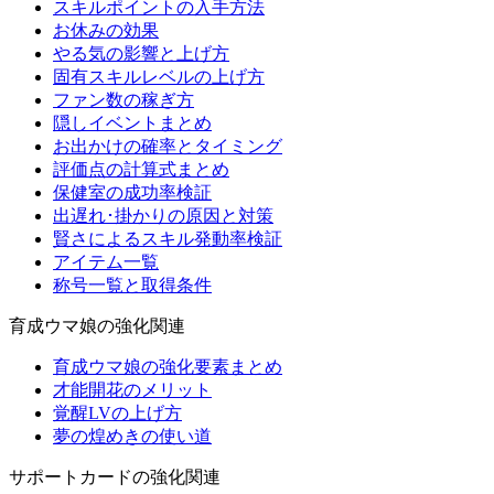
スキルポイントの入手方法
お休みの効果
やる気の影響と上げ方
固有スキルレベルの上げ方
ファン数の稼ぎ方
隠しイベントまとめ
お出かけの確率とタイミング
評価点の計算式まとめ
保健室の成功率検証
出遅れ･掛かりの原因と対策
賢さによるスキル発動率検証
アイテム一覧
称号一覧と取得条件
育成ウマ娘の強化関連
育成ウマ娘の強化要素まとめ
才能開花のメリット
覚醒LVの上げ方
夢の煌めきの使い道
サポートカードの強化関連