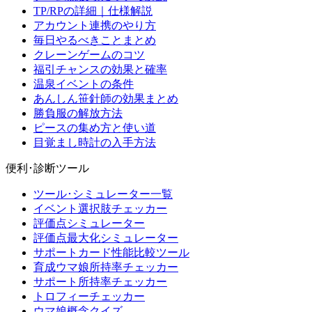
TP/RPの詳細｜仕様解説
アカウント連携のやり方
毎日やるべきことまとめ
クレーンゲームのコツ
福引チャンスの効果と確率
温泉イベントの条件
あんしん笹針師の効果まとめ
勝負服の解放方法
ピースの集め方と使い道
目覚まし時計の入手方法
便利･診断ツール
ツール･シミュレーター一覧
イベント選択肢チェッカー
評価点シミュレーター
評価点最大化シミュレーター
サポートカード性能比較ツール
育成ウマ娘所持率チェッカー
サポート所持率チェッカー
トロフィーチェッカー
ウマ娘概念クイズ