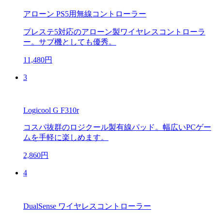
アローン PS5用無線コントローラー
プレステ5対応のアローン製ワイヤレスコントローラ
ー。サブ機としても優秀。
11,480円
3
Logicool G F310r
コスパ抜群のロジクール製有線パッド。幅広いPCゲー
ムを手軽に楽しめます。
2,860円
4
DualSense ワイヤレスコントローラー