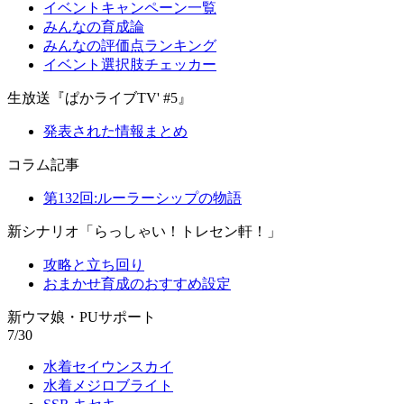
イベントキャンペーン一覧
みんなの育成論
みんなの評価点ランキング
イベント選択肢チェッカー
生放送『ぱかライブTV' #5』
発表された情報まとめ
コラム記事
第132回:ルーラーシップの物語
新シナリオ「らっしゃい！トレセン軒！」
攻略と立ち回り
おまかせ育成のおすすめ設定
新ウマ娘・PUサポート
7/30
水着セイウンスカイ
水着メジロブライト