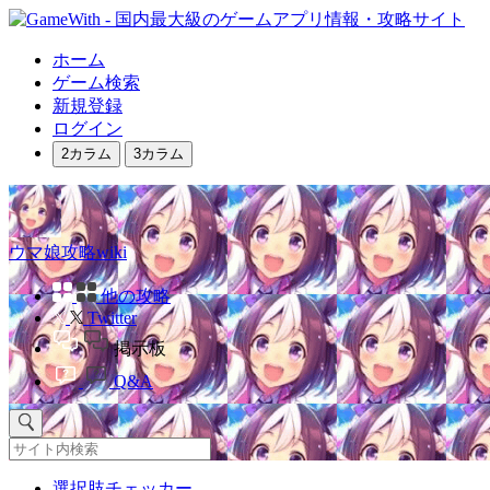
ホーム
ゲーム検索
新規登録
ログイン
2カラム
3カラム
ウマ娘攻略wiki
他の攻略
Twitter
掲示板
Q&A
選択肢チェッカー