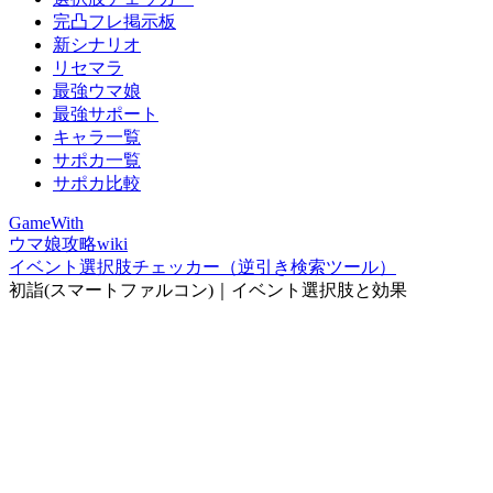
完凸フレ掲示板
新シナリオ
リセマラ
最強ウマ娘
最強サポート
キャラ一覧
サポカ一覧
サポカ比較
GameWith
ウマ娘攻略wiki
イベント選択肢チェッカー（逆引き検索ツール）
初詣(スマートファルコン)｜イベント選択肢と効果