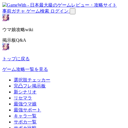
事前ガチャ
ゲーム検索
ログイン
ウマ娘攻略wiki
掲示板Q&A
トップに戻る
ゲーム攻略一覧を見る
選択肢チェッカー
完凸フレ掲示板
新シナリオ
リセマラ
最強ウマ娘
最強サポート
キャラ一覧
サポカ一覧
サポカ比較