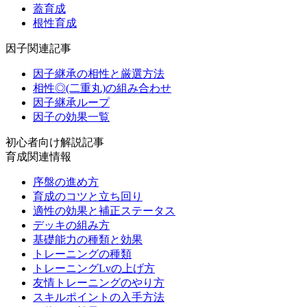
蓋育成
根性育成
因子関連記事
因子継承の相性と厳選方法
相性◎(二重丸)の組み合わせ
因子継承ループ
因子の効果一覧
初心者向け解説記事
育成関連情報
序盤の進め方
育成のコツと立ち回り
適性の効果と補正ステータス
デッキの組み方
基礎能力の種類と効果
トレーニングの種類
トレーニングLvの上げ方
友情トレーニングのやり方
スキルポイントの入手方法