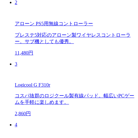
2
アローン PS5用無線コントローラー
プレステ5対応のアローン製ワイヤレスコントローラ
ー。サブ機としても優秀。
11,480円
3
Logicool G F310r
コスパ抜群のロジクール製有線パッド。幅広いPCゲー
ムを手軽に楽しめます。
2,860円
4