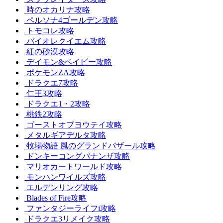
時のオカリナ攻略
ペルソナ4ゴールデン攻略
トモコレ攻略
バイオレクイエム攻略
紅の砂漠攻略
デイモン&ベイビー攻略
ポケモンZA攻略
ドラクエ7攻略
仁王3攻略
ドラクエ1・2攻略
桃鉄2攻略
ゴーストオブヨウテイ攻略
メタルギアデルタ攻略
牧場物語 風のグランドバザール攻略
ドンキーコングバナンザ攻略
マリオカートワールド攻略
モンハンワイルズ攻略
エルデンリング攻略
Blades of Fire攻略
ファンタジーライフi攻略
ドラクエ3リメイク攻略