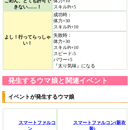
ごめん、とても許可で
体力+10
きない……！
スキルPt+5
成功時：
体力+30
スキルPt+10
失敗時：
よし！行ってらっしゃ
体力+30
い！
スキルPt+10
スピード-5
パワー+5
『太り気味』になる
発生するウマ娘と関連イベント
イベントが発生するウマ娘
スマートファルコ
スマートファルコン(新衣
ン
装)