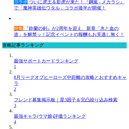
コラボ
ついに虎王＆影虎が来た！『鋼嵐 - メカラシ』
で「魔神英雄伝ワタル」コラボ後半が開催！
特集
『鈴蘭の剣』が2周年を迎え、新章「氷と血の
道」を解禁ッ！記念イベントの報酬もお見逃し無く！
攻略記事ランキング
最強サポートカードランキング
1
8月リーグオブヒーローズ中距離の攻略とおすすめキャ
ラ
2
フレンド募集掲示板｜星3因子＆完凸絞り込み検索
3
最強キャラ(ウマ娘)評価ランキング
4