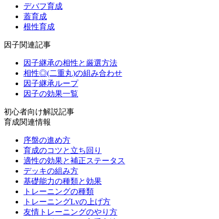
デバフ育成
蓋育成
根性育成
因子関連記事
因子継承の相性と厳選方法
相性◎(二重丸)の組み合わせ
因子継承ループ
因子の効果一覧
初心者向け解説記事
育成関連情報
序盤の進め方
育成のコツと立ち回り
適性の効果と補正ステータス
デッキの組み方
基礎能力の種類と効果
トレーニングの種類
トレーニングLvの上げ方
友情トレーニングのやり方