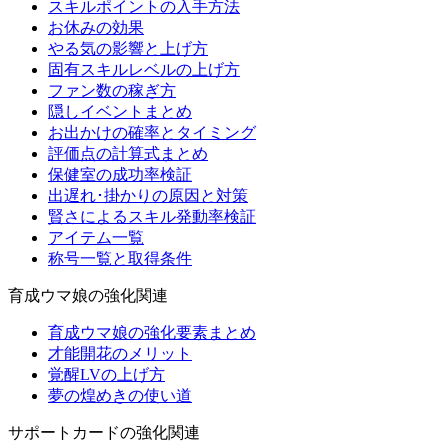
スキルポイントの入手方法
お休みの効果
やる気の影響と上げ方
固有スキルレベルの上げ方
ファン数の稼ぎ方
隠しイベントまとめ
お出かけの確率とタイミング
評価点の計算式まとめ
保健室の成功率検証
出遅れ･掛かりの原因と対策
賢さによるスキル発動率検証
アイテム一覧
称号一覧と取得条件
育成ウマ娘の強化関連
育成ウマ娘の強化要素まとめ
才能開花のメリット
覚醒LVの上げ方
夢の煌めきの使い道
サポートカードの強化関連