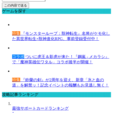
ゲームを探す
特集
『モンスターループ：獣神転生』名将がケモ化し
た異世界転生×獣神進化RPG。事前登録受付中！
コラボ
ついに虎王＆影虎が来た！『鋼嵐 - メカラシ』
で「魔神英雄伝ワタル」コラボ後半が開催！
特集
『鈴蘭の剣』が2周年を迎え、新章「氷と血の
道」を解禁ッ！記念イベントの報酬もお見逃し無く！
攻略記事ランキング
最強サポートカードランキング