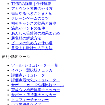
TP/RPの詳細｜仕様解説
アカウント連携のやり方
毎日やるべきことまとめ
クレーンゲームのコツ
福引チャンスの効果と確率
温泉イベントの条件
あんしん笹針師の効果まとめ
勝負服の解放方法
ピースの集め方と使い道
目覚まし時計の入手方法
便利･診断ツール
ツール･シミュレーター一覧
イベント選択肢チェッカー
評価点シミュレーター
評価点最大化シミュレーター
サポートカード性能比較ツール
育成ウマ娘所持率チェッカー
サポート所持率チェッカー
トロフィーチェッカー
ウマ娘概念クイズ