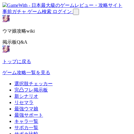
事前ガチャ
ゲーム検索
ログイン
ウマ娘攻略wiki
掲示板Q&A
トップに戻る
ゲーム攻略一覧を見る
選択肢チェッカー
完凸フレ掲示板
新シナリオ
リセマラ
最強ウマ娘
最強サポート
キャラ一覧
サポカ一覧
サポカ比較