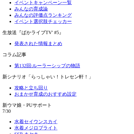
イベントキャンペーン一覧
みんなの育成論
みんなの評価点ランキング
イベント選択肢チェッカー
生放送『ぱかライブTV' #5』
発表された情報まとめ
コラム記事
第132回:ルーラーシップの物語
新シナリオ「らっしゃい！トレセン軒！」
攻略と立ち回り
おまかせ育成のおすすめ設定
新ウマ娘・PUサポート
7/30
水着セイウンスカイ
水着メジロブライト