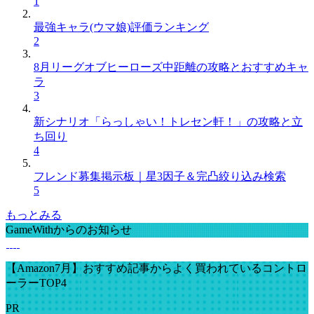
1
最強キャラ(ウマ娘)評価ランキング
2
8月リーグオブヒーローズ中距離の攻略とおすすめキャ
ラ
3
新シナリオ「らっしゃい！トレセン軒！」の攻略と立
ち回り
4
フレンド募集掲示板｜星3因子＆完凸絞り込み検索
5
もっとみる
GameWithからのお知らせ
【Amazon7月】おすすめ記事からよく買われているコントロ
ーラーTOP4
PR