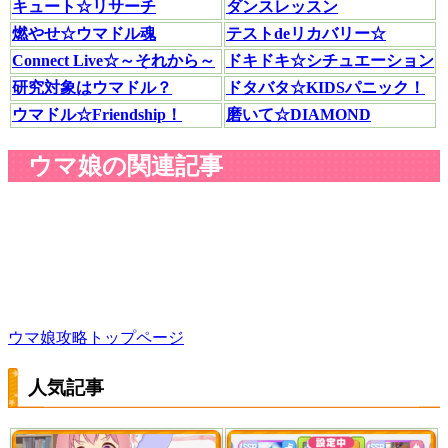
キュート☆リサーチ
ダンスレッスン
燃やせ☆ウマドル魂
テストdeリカバリー☆
Connect Live☆～それから～
ドキドキ☆シチュエーション
研究対象はウマドル？
ドタバタ☆KIDSパニック！
ウマドル☆Friendship！
磨いて☆DIAMOND
ウマ娘の関連記事
ウマ娘攻略トップページ
人気記事