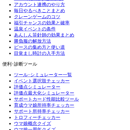
アカウント連携のやり方
毎日やるべきことまとめ
クレーンゲームのコツ
福引チャンスの効果と確率
温泉イベントの条件
あんしん笹針師の効果まとめ
勝負服の解放方法
ピースの集め方と使い道
目覚まし時計の入手方法
便利･診断ツール
ツール･シミュレーター一覧
イベント選択肢チェッカー
評価点シミュレーター
評価点最大化シミュレーター
サポートカード性能比較ツール
育成ウマ娘所持率チェッカー
サポート所持率チェッカー
トロフィーチェッカー
ウマ娘概念クイズ
ウマ娘一周年クイズ