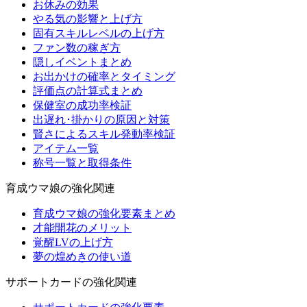
お休みの効果
やる気の影響と上げ方
固有スキルレベルの上げ方
ファン数の稼ぎ方
隠しイベントまとめ
お出かけの確率とタイミング
評価点の計算式まとめ
保健室の成功率検証
出遅れ･掛かりの原因と対策
賢さによるスキル発動率検証
アイテム一覧
称号一覧と取得条件
育成ウマ娘の強化関連
育成ウマ娘の強化要素まとめ
才能開花のメリット
覚醒LVの上げ方
夢の煌めきの使い道
サポートカードの強化関連