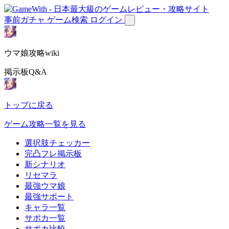
事前ガチャ
ゲーム検索
ログイン
ウマ娘攻略wiki
掲示板Q&A
トップに戻る
ゲーム攻略一覧を見る
選択肢チェッカー
完凸フレ掲示板
新シナリオ
リセマラ
最強ウマ娘
最強サポート
キャラ一覧
サポカ一覧
サポカ比較