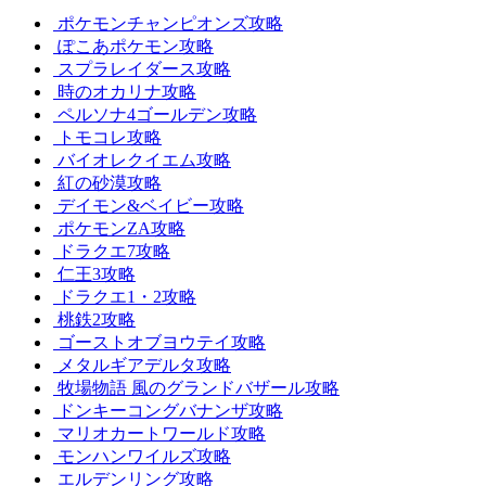
ポケモンチャンピオンズ攻略
ぽこあポケモン攻略
スプラレイダース攻略
時のオカリナ攻略
ペルソナ4ゴールデン攻略
トモコレ攻略
バイオレクイエム攻略
紅の砂漠攻略
デイモン&ベイビー攻略
ポケモンZA攻略
ドラクエ7攻略
仁王3攻略
ドラクエ1・2攻略
桃鉄2攻略
ゴーストオブヨウテイ攻略
メタルギアデルタ攻略
牧場物語 風のグランドバザール攻略
ドンキーコングバナンザ攻略
マリオカートワールド攻略
モンハンワイルズ攻略
エルデンリング攻略