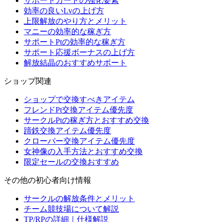
サポートカードの強化要素
効率の良いLvの上げ方
上限解放のやり方とメリット
マニーの効率的な稼ぎ方
サポートPtの効率的な稼ぎ方
サポート応援ボーナスの上げ方
解放結晶のおすすめサポート
ショップ関連
ショップで交換すべきアイテム
フレンドPt交換アイテム優先度
サークルPtの稼ぎ方とおすすめ交換
蹄鉄交換アイテム優先度
クローバー交換アイテム優先度
女神像の入手方法とおすすめ交換
限定セールの交換おすすめ
その他の初心者向け情報
サークルの解放条件とメリット
チーム競技場について解説
TP/RPの詳細｜仕様解説