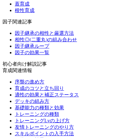
蓋育成
根性育成
因子関連記事
因子継承の相性と厳選方法
相性◎(二重丸)の組み合わせ
因子継承ループ
因子の効果一覧
初心者向け解説記事
育成関連情報
序盤の進め方
育成のコツと立ち回り
適性の効果と補正ステータス
デッキの組み方
基礎能力の種類と効果
トレーニングの種類
トレーニングLvの上げ方
友情トレーニングのやり方
スキルポイントの入手方法