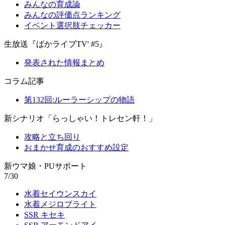
みんなの育成論
みんなの評価点ランキング
イベント選択肢チェッカー
生放送『ぱかライブTV' #5』
発表された情報まとめ
コラム記事
第132回:ルーラーシップの物語
新シナリオ「らっしゃい！トレセン軒！」
攻略と立ち回り
おまかせ育成のおすすめ設定
新ウマ娘・PUサポート
7/30
水着セイウンスカイ
水着メジロブライト
SSR キセキ