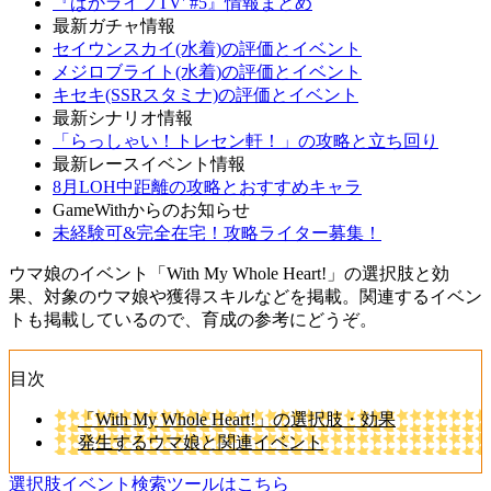
『ぱかライブTV' #5』情報まとめ
最新ガチャ情報
セイウンスカイ(水着)の評価とイベント
メジロブライト(水着)の評価とイベント
キセキ(SSRスタミナ)の評価とイベント
最新シナリオ情報
「らっしゃい！トレセン軒！」の攻略と立ち回り
最新レースイベント情報
8月LOH中距離の攻略とおすすめキャラ
GameWithからのお知らせ
未経験可&完全在宅！攻略ライター募集！
ウマ娘のイベント「With My Whole Heart!」の選択肢と効
果、対象のウマ娘や獲得スキルなどを掲載。関連するイベン
トも掲載しているので、育成の参考にどうぞ。
目次
「With My Whole Heart!」の選択肢・効果
発生するウマ娘と関連イベント
選択肢イベント検索ツールはこちら