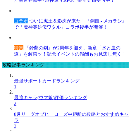
た異世界転生×獣神進化RPG。事前登録受付中！
コラボ
ついに虎王＆影虎が来た！『鋼嵐 - メカラシ』
で「魔神英雄伝ワタル」コラボ後半が開催！
特集
『鈴蘭の剣』が2周年を迎え、新章「氷と血の
道」を解禁ッ！記念イベントの報酬もお見逃し無く！
攻略記事ランキング
最強サポートカードランキング
1
最強キャラ(ウマ娘)評価ランキング
2
8月リーグオブヒーローズ中距離の攻略とおすすめキャ
ラ
3