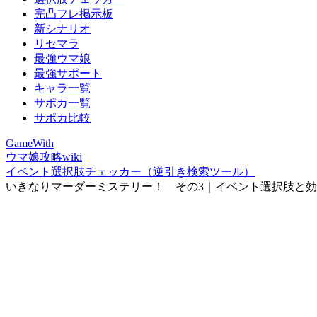
完凸フレ掲示板
新シナリオ
リセマラ
最強ウマ娘
最強サポート
キャラ一覧
サポカ一覧
サポカ比較
GameWith
ウマ娘攻略wiki
イベント選択肢チェッカー（逆引き検索ツール）
いきなりマーダーミステリー！ その3｜イベント選択肢と