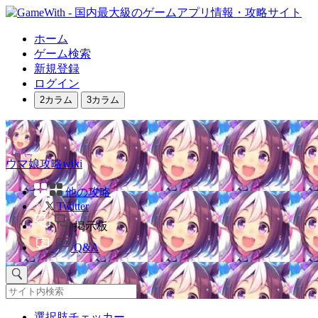
ホーム
ゲーム検索
新規登録
ログイン
2カラム
3カラム
ウマ娘攻略wiki
他の攻略
Twitter
掲示板
Q&A
選択肢チェッカー