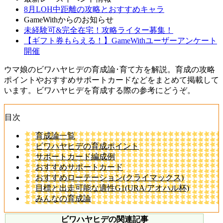
8月LOH中距離の攻略とおすすめキャラ
GameWithからのお知らせ
未経験可&完全在宅！攻略ライター募集！
【ギフト券もらえる！】GameWithユーザーアンケート
開催
ウマ娘のビワハヤヒデの育成論･育て方を解説。育成の攻略
ポイントやおすすめサポートカードなどをまとめて掲載して
います。ビワハヤヒデを育成する際の参考にどうぞ。
目次
育成論一覧
ビワハヤヒデの育成ポイント
サポートカード編成例
おすすめサポートカード
おすすめローテーション(クライマックス)
目標と出走可能な適性G1(URA/アオハル杯)
みんなの育成論
ビワハヤヒデの関連記事