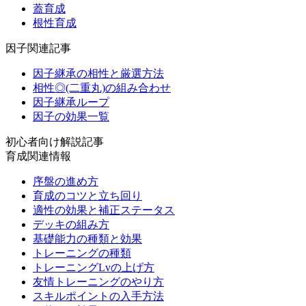
蓋育成
根性育成
因子関連記事
因子継承の相性と厳選方法
相性◎(二重丸)の組み合わせ
因子継承ループ
因子の効果一覧
初心者向け解説記事
育成関連情報
序盤の進め方
育成のコツと立ち回り
適性の効果と補正ステータス
デッキの組み方
基礎能力の種類と効果
トレーニングの種類
トレーニングLvの上げ方
友情トレーニングのやり方
スキルポイントの入手方法