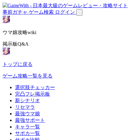
事前ガチャ
ゲーム検索
ログイン
ウマ娘攻略wiki
掲示板Q&A
トップに戻る
ゲーム攻略一覧を見る
選択肢チェッカー
完凸フレ掲示板
新シナリオ
リセマラ
最強ウマ娘
最強サポート
キャラ一覧
サポカ一覧
サポカ比較