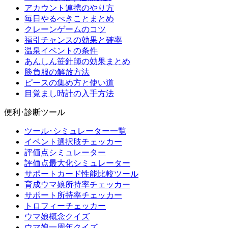
アカウント連携のやり方
毎日やるべきことまとめ
クレーンゲームのコツ
福引チャンスの効果と確率
温泉イベントの条件
あんしん笹針師の効果まとめ
勝負服の解放方法
ピースの集め方と使い道
目覚まし時計の入手方法
便利･診断ツール
ツール･シミュレーター一覧
イベント選択肢チェッカー
評価点シミュレーター
評価点最大化シミュレーター
サポートカード性能比較ツール
育成ウマ娘所持率チェッカー
サポート所持率チェッカー
トロフィーチェッカー
ウマ娘概念クイズ
ウマ娘一周年クイズ