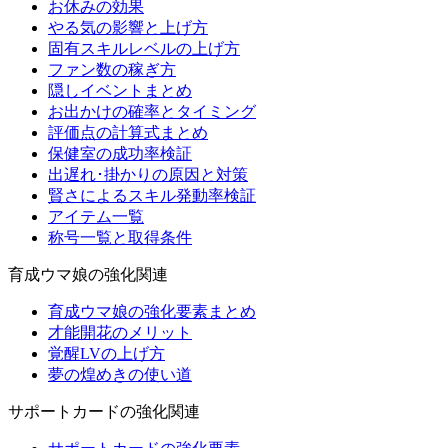
お休みの効果
やる気の影響と上げ方
固有スキルレベルの上げ方
ファン数の稼ぎ方
隠しイベントまとめ
お出かけの確率とタイミング
評価点の計算式まとめ
保健室の成功率検証
出遅れ･掛かりの原因と対策
賢さによるスキル発動率検証
アイテム一覧
称号一覧と取得条件
育成ウマ娘の強化関連
育成ウマ娘の強化要素まとめ
才能開花のメリット
覚醒LVの上げ方
夢の煌めきの使い道
サポートカードの強化関連