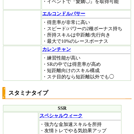
・イベントで『愛嬌◯』を取得可能
エルコンドルパサー
・得意率が非常に高い
・スピード/パワーの2種ボーナス持ち
・所持スキルは中距離/先行向き
・最大で10%のレースボーナス
カレンチャン
・練習性能が高い
・SRの中では得意率が高め
・短距離向けのスキル構成
・ステ目的なら短距離以外でも◯
スタミナタイプ
SSR
スペシャルウィーク
・強力な金加速スキルを所持
・友情トレでやる気効果アップ