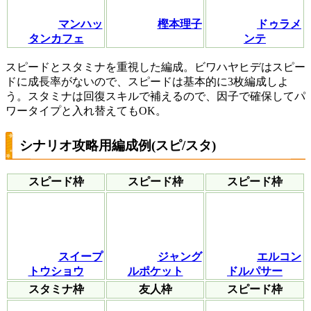
マンハッ
樫本理子
ドゥラメ
タンカフェ
ンテ
スピードとスタミナを重視した編成。ビワハヤヒデはスピー
ドに成長率がないので、スピードは基本的に3枚編成しよ
う。スタミナは回復スキルで補えるので、因子で確保してパ
ワータイプと入れ替えてもOK。
シナリオ攻略用編成例(スピ/スタ)
スピード枠
スピード枠
スピード枠
スイープ
ジャング
エルコン
トウショウ
ルポケット
ドルパサー
スタミナ枠
友人枠
スピード枠