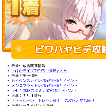
最新生放送関連情報
『ぱかライブTV' #5』情報まとめ
最新ガチャ情報
セイウンスカイ(水着)の評価とイベント
メジロブライト(水着)の評価とイベント
キセキ(SSRスタミナ)の評価とイベント
最新シナリオ情報
「らっしゃい！トレセン軒！」の攻略と立ち回り
最新レースイベント情報