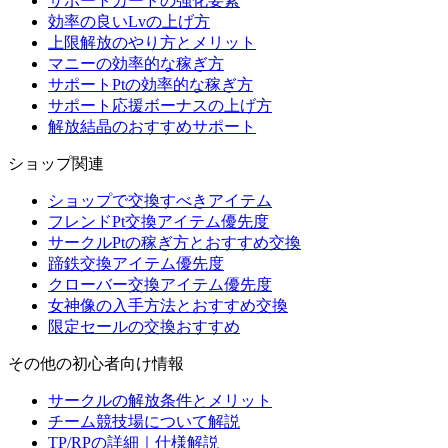
サポートカードの強化要素
効率の良いLvの上げ方
上限解放のやり方とメリット
マニーの効率的な稼ぎ方
サポートPtの効率的な稼ぎ方
サポート応援ボーナスの上げ方
解放結晶のおすすめサポート
ショップ関連
ショップで交換すべきアイテム
フレンドPt交換アイテム優先度
サークルPtの稼ぎ方とおすすめ交換
蹄鉄交換アイテム優先度
クローバー交換アイテム優先度
女神像の入手方法とおすすめ交換
限定セールの交換おすすめ
その他の初心者向け情報
サークルの解放条件とメリット
チーム競技場について解説
TP/RPの詳細｜仕様解説