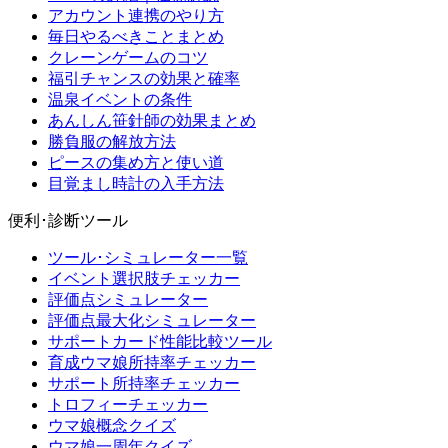
アカウント連携のやり方
毎日やるべきことまとめ
クレーンゲームのコツ
福引チャンスの効果と確率
温泉イベントの条件
あんしん笹針師の効果まとめ
勝負服の解放方法
ピースの集め方と使い道
目覚まし時計の入手方法
便利･診断ツール
ツール･シミュレーター一覧
イベント選択肢チェッカー
評価点シミュレーター
評価点最大化シミュレーター
サポートカード性能比較ツール
育成ウマ娘所持率チェッカー
サポート所持率チェッカー
トロフィーチェッカー
ウマ娘概念クイズ
ウマ娘一周年クイズ