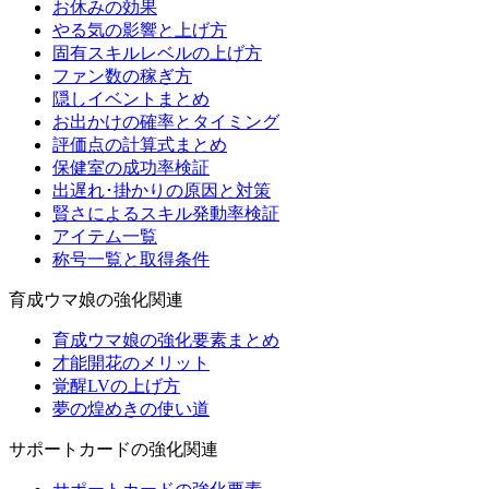
お休みの効果
やる気の影響と上げ方
固有スキルレベルの上げ方
ファン数の稼ぎ方
隠しイベントまとめ
お出かけの確率とタイミング
評価点の計算式まとめ
保健室の成功率検証
出遅れ･掛かりの原因と対策
賢さによるスキル発動率検証
アイテム一覧
称号一覧と取得条件
育成ウマ娘の強化関連
育成ウマ娘の強化要素まとめ
才能開花のメリット
覚醒LVの上げ方
夢の煌めきの使い道
サポートカードの強化関連