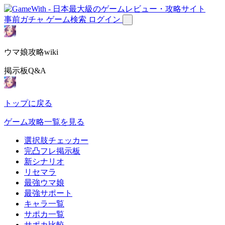
事前ガチャ
ゲーム検索
ログイン
ウマ娘攻略wiki
掲示板Q&A
トップに戻る
ゲーム攻略一覧を見る
選択肢チェッカー
完凸フレ掲示板
新シナリオ
リセマラ
最強ウマ娘
最強サポート
キャラ一覧
サポカ一覧
サポカ比較