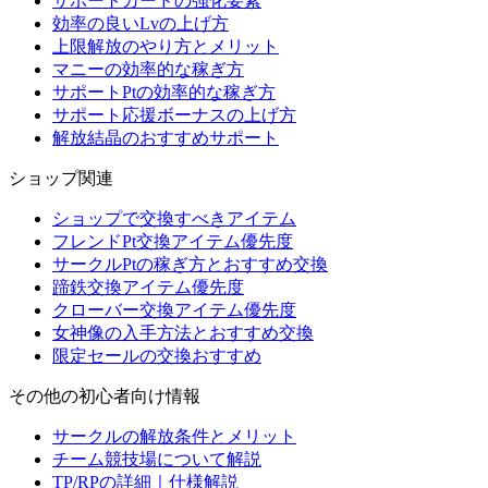
サポートカードの強化要素
効率の良いLvの上げ方
上限解放のやり方とメリット
マニーの効率的な稼ぎ方
サポートPtの効率的な稼ぎ方
サポート応援ボーナスの上げ方
解放結晶のおすすめサポート
ショップ関連
ショップで交換すべきアイテム
フレンドPt交換アイテム優先度
サークルPtの稼ぎ方とおすすめ交換
蹄鉄交換アイテム優先度
クローバー交換アイテム優先度
女神像の入手方法とおすすめ交換
限定セールの交換おすすめ
その他の初心者向け情報
サークルの解放条件とメリット
チーム競技場について解説
TP/RPの詳細｜仕様解説