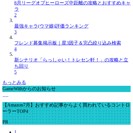
8月リーグオブヒーローズ中距離の攻略とおすすめキャ
ラ
2
最強キャラ(ウマ娘)評価ランキング
3
フレンド募集掲示板｜星3因子＆完凸絞り込み検索
4
新シナリオ「らっしゃい！トレセン軒！」の攻略と立
ち回り
5
もっとみる
GameWithからのお知らせ
【Amazon7月】おすすめ記事からよく買われているコントロ
ーラーTOP4
PR
1