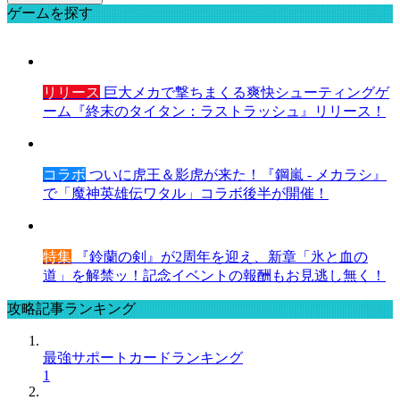
ゲームを探す
リリース
巨大メカで撃ちまくる爽快シューティングゲ
ーム『終末のタイタン：ラストラッシュ』リリース！
コラボ
ついに虎王＆影虎が来た！『鋼嵐 - メカラシ』
で「魔神英雄伝ワタル」コラボ後半が開催！
特集
『鈴蘭の剣』が2周年を迎え、新章「氷と血の
道」を解禁ッ！記念イベントの報酬もお見逃し無く！
攻略記事ランキング
最強サポートカードランキング
1