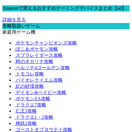
Amazonで買えるおすすめゲーミングデバイスまとめ【ad】
詳細を見る
攻略取扱いゲーム
家庭用ゲーム機
ポケモンチャンピオンズ攻略
ぽこあポケモン攻略
スプラレイダース攻略
時のオカリナ攻略
ペルソナ4ゴールデン攻略
トモコレ攻略
バイオレクイエム攻略
紅の砂漠攻略
デイモン&ベイビー攻略
ポケモンZA攻略
ドラクエ7攻略
仁王3攻略
ドラクエ1・2攻略
桃鉄2攻略
ゴーストオブヨウテイ攻略