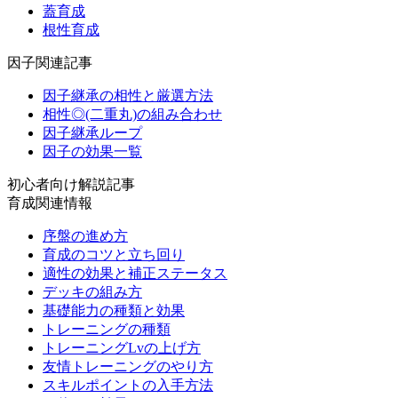
蓋育成
根性育成
因子関連記事
因子継承の相性と厳選方法
相性◎(二重丸)の組み合わせ
因子継承ループ
因子の効果一覧
初心者向け解説記事
育成関連情報
序盤の進め方
育成のコツと立ち回り
適性の効果と補正ステータス
デッキの組み方
基礎能力の種類と効果
トレーニングの種類
トレーニングLvの上げ方
友情トレーニングのやり方
スキルポイントの入手方法