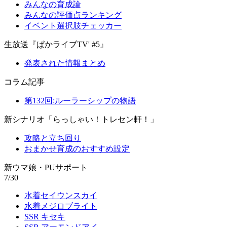
みんなの育成論
みんなの評価点ランキング
イベント選択肢チェッカー
生放送『ぱかライブTV' #5』
発表された情報まとめ
コラム記事
第132回:ルーラーシップの物語
新シナリオ「らっしゃい！トレセン軒！」
攻略と立ち回り
おまかせ育成のおすすめ設定
新ウマ娘・PUサポート
7/30
水着セイウンスカイ
水着メジロブライト
SSR キセキ