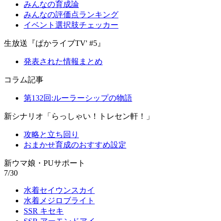
みんなの育成論
みんなの評価点ランキング
イベント選択肢チェッカー
生放送『ぱかライブTV' #5』
発表された情報まとめ
コラム記事
第132回:ルーラーシップの物語
新シナリオ「らっしゃい！トレセン軒！」
攻略と立ち回り
おまかせ育成のおすすめ設定
新ウマ娘・PUサポート
7/30
水着セイウンスカイ
水着メジロブライト
SSR キセキ