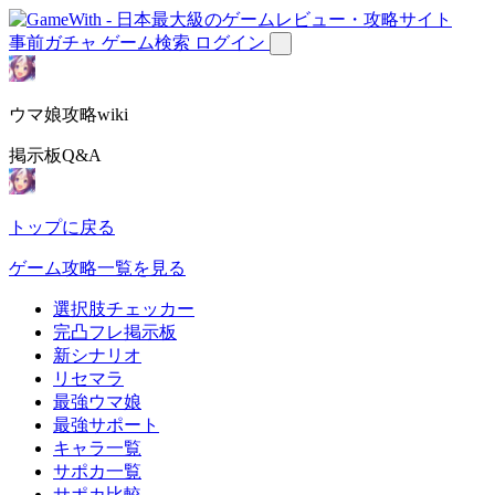
事前ガチャ
ゲーム検索
ログイン
ウマ娘攻略wiki
掲示板Q&A
トップに戻る
ゲーム攻略一覧を見る
選択肢チェッカー
完凸フレ掲示板
新シナリオ
リセマラ
最強ウマ娘
最強サポート
キャラ一覧
サポカ一覧
サポカ比較