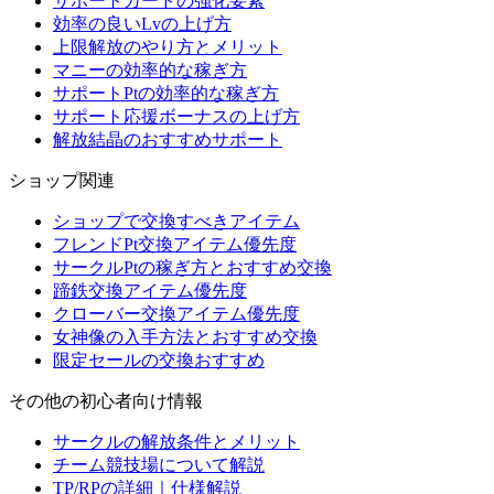
サポートカードの強化要素
効率の良いLvの上げ方
上限解放のやり方とメリット
マニーの効率的な稼ぎ方
サポートPtの効率的な稼ぎ方
サポート応援ボーナスの上げ方
解放結晶のおすすめサポート
ショップ関連
ショップで交換すべきアイテム
フレンドPt交換アイテム優先度
サークルPtの稼ぎ方とおすすめ交換
蹄鉄交換アイテム優先度
クローバー交換アイテム優先度
女神像の入手方法とおすすめ交換
限定セールの交換おすすめ
その他の初心者向け情報
サークルの解放条件とメリット
チーム競技場について解説
TP/RPの詳細｜仕様解説