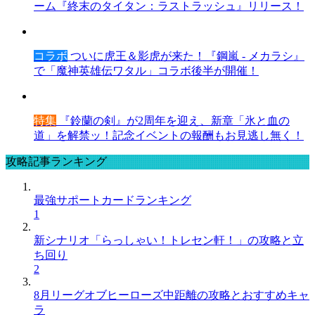
ーム『終末のタイタン：ラストラッシュ』リリース！
コラボ
ついに虎王＆影虎が来た！『鋼嵐 - メカラシ』
で「魔神英雄伝ワタル」コラボ後半が開催！
特集
『鈴蘭の剣』が2周年を迎え、新章「氷と血の
道」を解禁ッ！記念イベントの報酬もお見逃し無く！
攻略記事ランキング
最強サポートカードランキング
1
新シナリオ「らっしゃい！トレセン軒！」の攻略と立
ち回り
2
8月リーグオブヒーローズ中距離の攻略とおすすめキャ
ラ