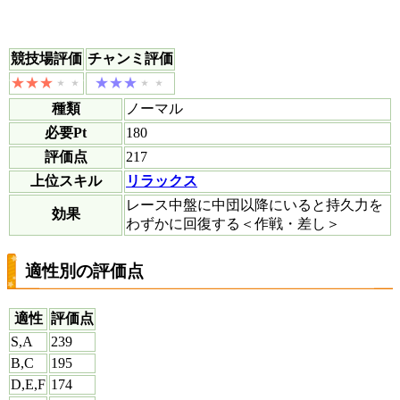
競技場評価
チャンミ評価
種類
ノーマル
必要Pt
180
評価点
217
上位スキル
リラックス
レース中盤に中団以降にいると持久力を
効果
わずかに回復する＜作戦・差し＞
適性別の評価点
適性
評価点
S,A
239
B,C
195
D,E,F
174