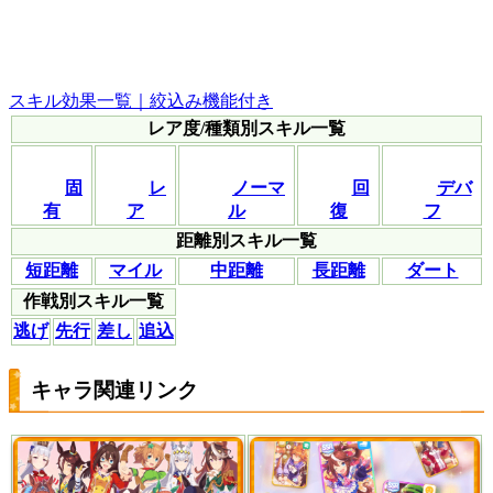
スキル効果一覧｜絞込み機能付き
レア度/種類別スキル一覧
固
レ
ノーマ
回
デバ
有
ア
ル
復
フ
距離別スキル一覧
短距離
マイル
中距離
長距離
ダート
作戦別スキル一覧
逃げ
先行
差し
追込
キャラ関連リンク