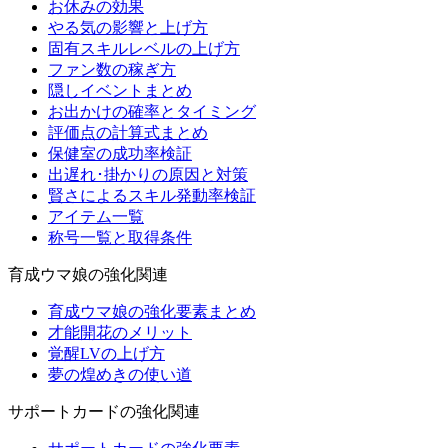
お休みの効果
やる気の影響と上げ方
固有スキルレベルの上げ方
ファン数の稼ぎ方
隠しイベントまとめ
お出かけの確率とタイミング
評価点の計算式まとめ
保健室の成功率検証
出遅れ･掛かりの原因と対策
賢さによるスキル発動率検証
アイテム一覧
称号一覧と取得条件
育成ウマ娘の強化関連
育成ウマ娘の強化要素まとめ
才能開花のメリット
覚醒LVの上げ方
夢の煌めきの使い道
サポートカードの強化関連