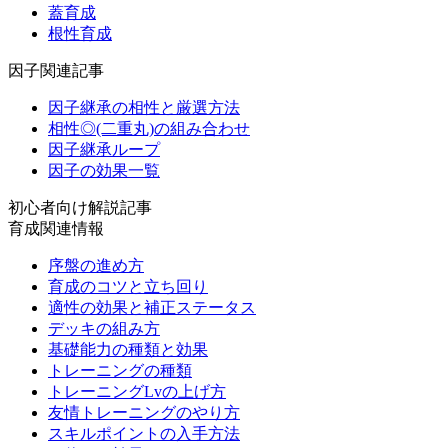
蓋育成
根性育成
因子関連記事
因子継承の相性と厳選方法
相性◎(二重丸)の組み合わせ
因子継承ループ
因子の効果一覧
初心者向け解説記事
育成関連情報
序盤の進め方
育成のコツと立ち回り
適性の効果と補正ステータス
デッキの組み方
基礎能力の種類と効果
トレーニングの種類
トレーニングLvの上げ方
友情トレーニングのやり方
スキルポイントの入手方法