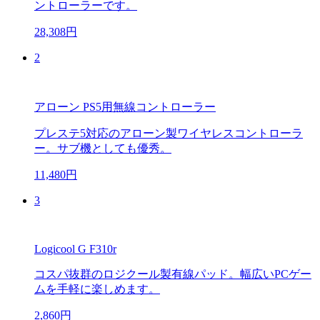
ントローラーです。
28,308円
2
アローン PS5用無線コントローラー
プレステ5対応のアローン製ワイヤレスコントローラ
ー。サブ機としても優秀。
11,480円
3
Logicool G F310r
コスパ抜群のロジクール製有線パッド。幅広いPCゲー
ムを手軽に楽しめます。
2,860円