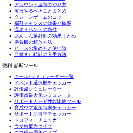
アカウント連携のやり方
毎日やるべきことまとめ
クレーンゲームのコツ
福引チャンスの効果と確率
温泉イベントの条件
あんしん笹針師の効果まとめ
勝負服の解放方法
ピースの集め方と使い道
目覚まし時計の入手方法
便利･診断ツール
ツール･シミュレーター一覧
イベント選択肢チェッカー
評価点シミュレーター
評価点最大化シミュレーター
サポートカード性能比較ツール
育成ウマ娘所持率チェッカー
サポート所持率チェッカー
トロフィーチェッカー
ウマ娘概念クイズ
ウマ娘一周年クイズ