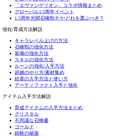
「エヴァンゲリオン」コラボ情報まとめ
グローバル1.5周年イベント
1.5周年光闇召喚獣チケ|どれを選ぶべき？
強化/育成方法解説
キャラレベル上げの方法
召喚獣の強化方法
装備の強化方法
スキルの強化方法
ルーンの強化/入手方法
超越のやり方/素材集め
紋章の入手方法と使い方
アーティファクト入手と強化
アイテム入手方法解説
育成アイテムの入手方法まとめ
クリスタル
不思議な召喚書
ゴールド
経験の秘薬