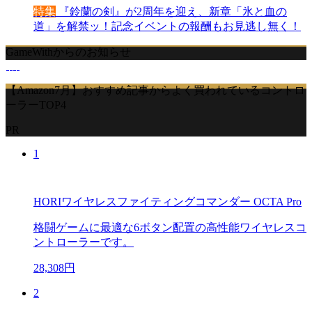
特集
『鈴蘭の剣』が2周年を迎え、新章「氷と血の
道」を解禁ッ！記念イベントの報酬もお見逃し無く！
GameWithからのお知らせ
【Amazon7月】おすすめ記事からよく買われているコントロ
ーラーTOP4
PR
1
HORIワイヤレスファイティングコマンダー OCTA Pro
格闘ゲームに最適な6ボタン配置の高性能ワイヤレスコ
ントローラーです。
28,308円
2