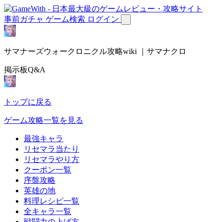
事前ガチャ
ゲーム検索
ログイン
サマナーズウォークロニクル攻略wiki ｜サマナクロ
掲示板Q&A
トップに戻る
ゲーム攻略一覧を見る
最強キャラ
リセマラ当たり
リセマラやり方
クーポン一覧
序盤攻略
英雄の地
料理レシピ一覧
全キャラ一覧
戦闘力の上げ方