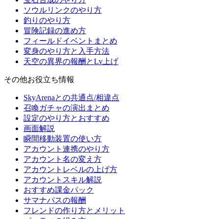
ソウルリンクのやり方
釣りのやり方
冒険記録の進め方
フィールドイベントまとめ
変身のやり方と入手方法
天空の異界の報酬とLv上げ
その他お役立ち情報
SkyArenaとの共通点/相違点
召喚ガチャの演出まとめ
設定のやり方とおすすめ
画面解説
瞬間移動装置の使い方
アカウント連携のやり方
アカウント名の変え方
アカウントレベルの上げ方
アカウントスキル解説
おすすめ課金パック
サマナパスの報酬
フレンドの作り方とメリット