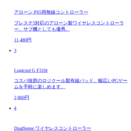
アローン PS5用無線コントローラー
プレステ5対応のアローン製ワイヤレスコントローラ
ー。サブ機としても優秀。
11,480円
3
Logicool G F310r
コスパ抜群のロジクール製有線パッド。幅広いPCゲー
ムを手軽に楽しめます。
2,860円
4
DualSense ワイヤレスコントローラー