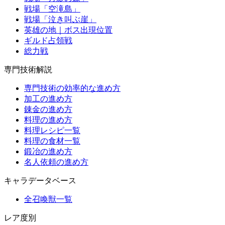
戦場「空滝島」
戦場「泣き叫ぶ崖」
英雄の地｜ボス出現位置
ギルド占領戦
総力戦
専門技術解説
専門技術の効率的な進め方
加工の進め方
錬金の進め方
料理の進め方
料理レシピ一覧
料理の食材一覧
鍛冶の進め方
名人依頼の進め方
キャラデータベース
全召喚獣一覧
レア度別