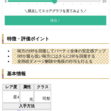
特徴・評価ポイント
味方のHPを回復してパーティ全体の安定感アップ
HPが最も低い味方にはさらにHPを回復する
全持続ダメージ解除や免疫の付与も行える
基本情報
レア度
属性
クラス
星4
司祭
光
入手方法