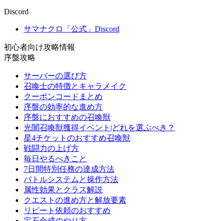
Discord
サマナクロ「公式」Discord
初心者向け攻略情報
序盤攻略
サーバーの選び方
召喚士の特徴とキャラメイク
クーポンコードまとめ
序盤の効率的な進め方
序盤におすすめの召喚獣
光闇召喚獣獲得イベント|どれを選ぶべき？
星4チケットのおすすめ召喚獣
戦闘力の上げ方
毎日やるべきこと
7日間特別任務の達成方法
バトルシステムと操作方法
属性効果とクラス解説
クエストの進め方と解放要素
リピート依頼のおすすめ
宝石合成のやり方