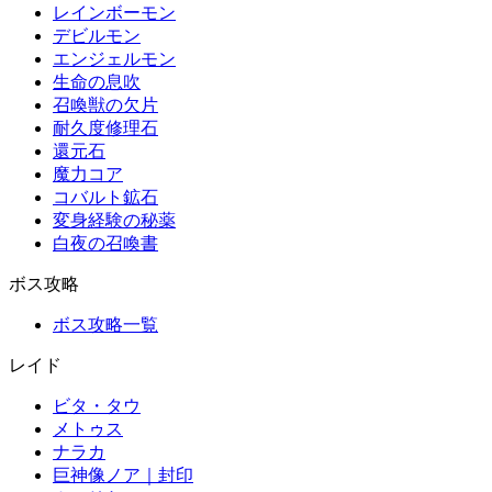
レインボーモン
デビルモン
エンジェルモン
生命の息吹
召喚獣の欠片
耐久度修理石
還元石
魔力コア
コバルト鉱石
変身経験の秘薬
白夜の召喚書
ボス攻略
ボス攻略一覧
レイド
ビタ・タウ
メトゥス
ナラカ
巨神像ノア｜封印