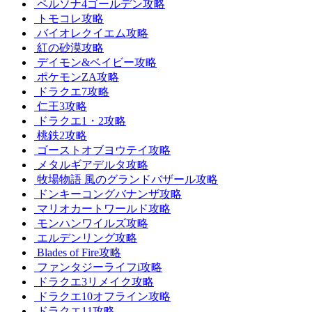
ペルソナ4ゴールデン攻略
トモコレ攻略
バイオレクイエム攻略
紅の砂漠攻略
デイモン&ベイビー攻略
ポケモンZA攻略
ドラクエ7攻略
仁王3攻略
ドラクエ1・2攻略
桃鉄2攻略
ゴーストオブヨウテイ攻略
メタルギアデルタ攻略
牧場物語 風のグランドバザール攻略
ドンキーコングバナンザ攻略
マリオカートワールド攻略
モンハンワイルズ攻略
エルデンリング攻略
Blades of Fire攻略
ファンタジーライフi攻略
ドラクエ3リメイク攻略
ドラクエ10オフライン攻略
ドラクエ11攻略