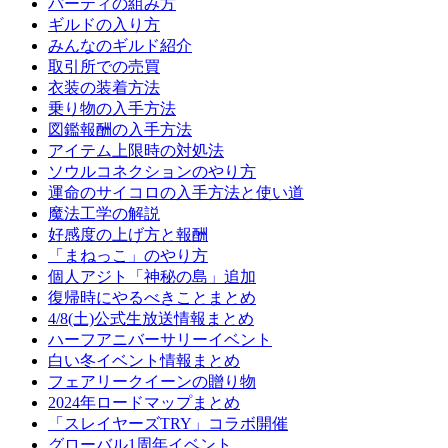
パーティの組み方
ギルドの入り方
みんなのギルド紹介
取引所での売買
衣装の装着方法
乗り物の入手方法
図鑑報酬の入手方法
アイテム上限時の対処法
ソウルコネクションのやり方
運命のサイコロの入手方法と使い道
魔法工学の解説
好感度の上げ方と報酬
「まねっこ」のやり方
個人アジト「神秘の島」追加
復帰時にやるべきことまとめ
4/8(土)公式生放送情報まとめ
ハーフアニバーサリーイベント
白い冬イベント情報まとめ
フェアリークイーンの贈り物
2024年ロードマップまとめ
「スレイヤーズTRY」コラボ開催
グローバル1周年イベント