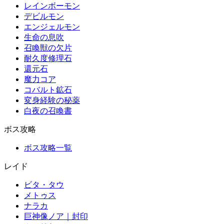
レインボーモン
デビルモン
エンジェルモン
生命の息吹
召喚獣の欠片
耐久度修理石
還元石
魔力コア
コバルト鉱石
変身経験の秘薬
白夜の召喚書
ボス攻略
ボス攻略一覧
レイド
ビタ・タウ
メトゥス
ナラカ
巨神像ノア｜封印