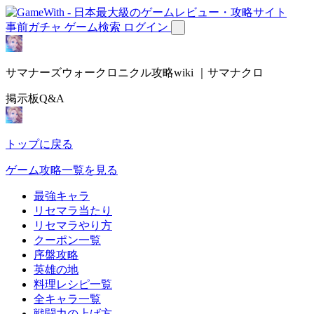
事前ガチャ
ゲーム検索
ログイン
サマナーズウォークロニクル攻略wiki ｜サマナクロ
掲示板Q&A
トップに戻る
ゲーム攻略一覧を見る
最強キャラ
リセマラ当たり
リセマラやり方
クーポン一覧
序盤攻略
英雄の地
料理レシピ一覧
全キャラ一覧
戦闘力の上げ方