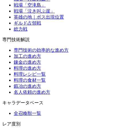
戦場「空滝島」
戦場「泣き叫ぶ崖」
英雄の地｜ボス出現位置
ギルド占領戦
総力戦
専門技術解説
専門技術の効率的な進め方
加工の進め方
錬金の進め方
料理の進め方
料理レシピ一覧
料理の食材一覧
鍛冶の進め方
名人依頼の進め方
キャラデータベース
全召喚獣一覧
レア度別