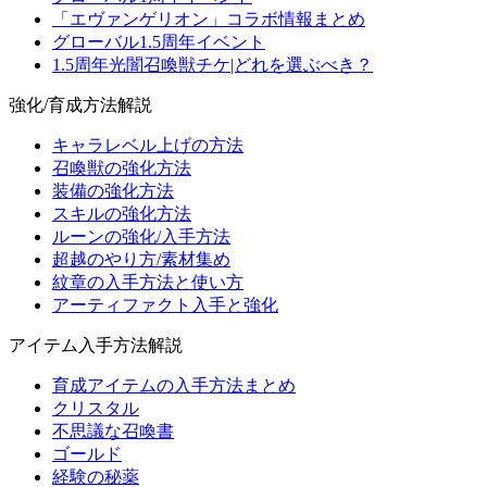
「エヴァンゲリオン」コラボ情報まとめ
グローバル1.5周年イベント
1.5周年光闇召喚獣チケ|どれを選ぶべき？
強化/育成方法解説
キャラレベル上げの方法
召喚獣の強化方法
装備の強化方法
スキルの強化方法
ルーンの強化/入手方法
超越のやり方/素材集め
紋章の入手方法と使い方
アーティファクト入手と強化
アイテム入手方法解説
育成アイテムの入手方法まとめ
クリスタル
不思議な召喚書
ゴールド
経験の秘薬