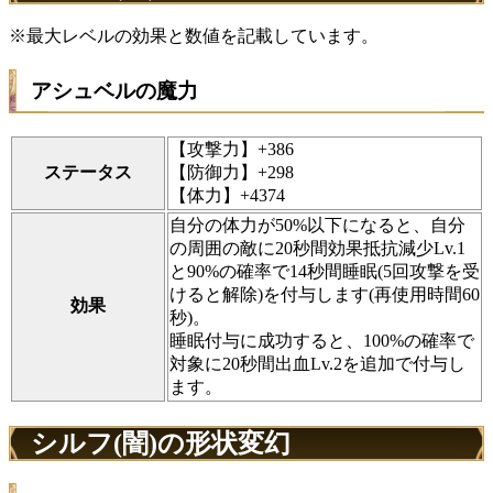
※最大レベルの効果と数値を記載しています。
アシュベルの魔力
【攻撃力】+386
ステータス
【防御力】+298
【体力】+4374
自分の体力が50%以下になると、自分
の周囲の敵に20秒間効果抵抗減少Lv.1
と90%の確率で14秒間睡眠(5回攻撃を受
けると解除)を付与します(再使用時間60
効果
秒)。
睡眠付与に成功すると、100%の確率で
対象に20秒間出血Lv.2を追加で付与し
ます。
シルフ(闇)の形状変幻