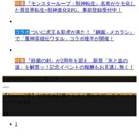
特集
『モンスターループ：獣神転生』名将がケモ化し
た異世界転生×獣神進化RPG。事前登録受付中！
コラボ
ついに虎王＆影虎が来た！『鋼嵐 - メカラシ』
で「魔神英雄伝ワタル」コラボ後半が開催！
特集
『鈴蘭の剣』が2周年を迎え、新章「氷と血の
道」を解禁ッ！記念イベントの報酬もお見逃し無く！
GameWithからのお知らせ
【Amazon7月】おすすめ記事からよく買われているコントロ
ーラーTOP4
PR
1