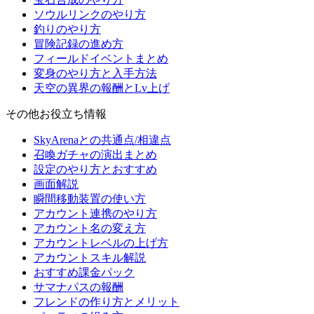
ソウルリンクのやり方
釣りのやり方
冒険記録の進め方
フィールドイベントまとめ
変身のやり方と入手方法
天空の異界の報酬とLv上げ
その他お役立ち情報
SkyArenaとの共通点/相違点
召喚ガチャの演出まとめ
設定のやり方とおすすめ
画面解説
瞬間移動装置の使い方
アカウント連携のやり方
アカウント名の変え方
アカウントレベルの上げ方
アカウントスキル解説
おすすめ課金パック
サマナパスの報酬
フレンドの作り方とメリット