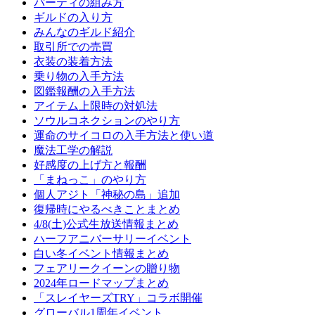
パーティの組み方
ギルドの入り方
みんなのギルド紹介
取引所での売買
衣装の装着方法
乗り物の入手方法
図鑑報酬の入手方法
アイテム上限時の対処法
ソウルコネクションのやり方
運命のサイコロの入手方法と使い道
魔法工学の解説
好感度の上げ方と報酬
「まねっこ」のやり方
個人アジト「神秘の島」追加
復帰時にやるべきことまとめ
4/8(土)公式生放送情報まとめ
ハーフアニバーサリーイベント
白い冬イベント情報まとめ
フェアリークイーンの贈り物
2024年ロードマップまとめ
「スレイヤーズTRY」コラボ開催
グローバル1周年イベント