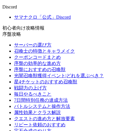
Discord
サマナクロ「公式」Discord
初心者向け攻略情報
序盤攻略
サーバーの選び方
召喚士の特徴とキャラメイク
クーポンコードまとめ
序盤の効率的な進め方
序盤におすすめの召喚獣
光闇召喚獣獲得イベント|どれを選ぶべき？
星4チケットのおすすめ召喚獣
戦闘力の上げ方
毎日やるべきこと
7日間特別任務の達成方法
バトルシステムと操作方法
属性効果とクラス解説
クエストの進め方と解放要素
リピート依頼のおすすめ
宝石合成のやり方