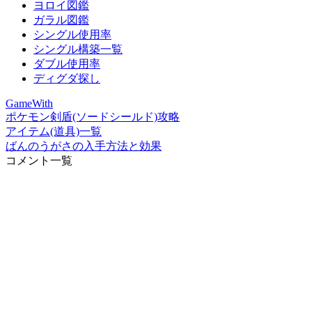
ヨロイ図鑑
ガラル図鑑
シングル使用率
シングル構築一覧
ダブル使用率
ディグダ探し
GameWith
ポケモン剣盾(ソードシールド)攻略
アイテム(道具)一覧
ばんのうがさの入手方法と効果
コメント一覧