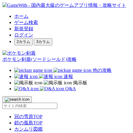
ホーム
ゲーム検索
新規登録
ログイン
2カラム
3カラム
ポケモン剣盾(ソードシールド)攻略
他の攻略
速報
掲示板
Q&A
冠の雪原TOP
鎧の孤島TOP
カンムリ図鑑