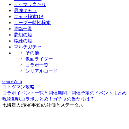
リセマラ当たり
最強キャラ
キャラ検索DB
リーダー特性検索
降臨一覧
夢幻の塔
熾練の塔
マルチガチャ
その他
仮面ライダー
コラボ一覧
シリアルコード
GameWith
コトダマン攻略
コラボイベント一覧と開催期間！開催予定のイベントまとめ
呪術廻戦コラボまとめ！ガチャの当たりは？
七海建人(渋谷事変)の評価とステータス