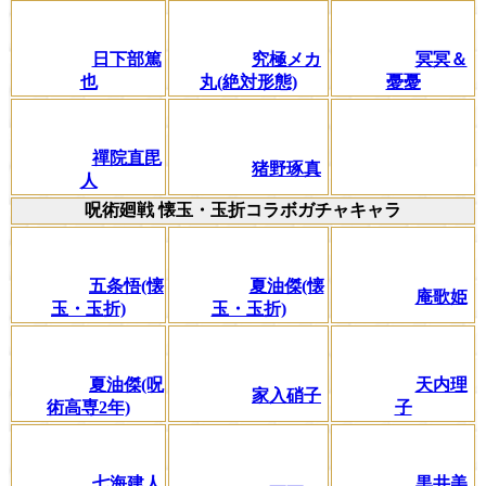
日下部篤
究極メカ
冥冥＆
也
丸(絶対形態)
憂憂
禪院直毘
猪野琢真
人
呪術廻戦 懐玉・玉折コラボガチャキャラ
五条悟(懐
夏油傑(懐
庵歌姫
玉・玉折)
玉・玉折)
夏油傑(呪
天内理
家入硝子
術高専2年)
子
七海建人
黒井美