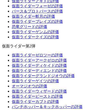
仮面ライダーアギトの評価
仮面ライダーフォーゼの評価
バース＆プロトバースの評価
仮面ライダー斬月の評価
仮面ライダーブレイズの評価
恐竜グリードの評価
仮面ライダーゲンムの評価
仮面ライダークイズの評価
仮面ライダー第2弾
仮面ライダーゼロツーの評価
仮面ライダーアークゼロの評価
仮面ライダーディケイドの評価
仮面ライダーディエンドの評価
仮面ライダーグランドジオウの評価
仮面ライダーゲイツの評価
オーマジオウの評価
仮面ライダーウィザードの評価
仮面ライダービーストの評価
仮面ライダーカブトの評価
パンチホッパー＆キックホッパーの評価