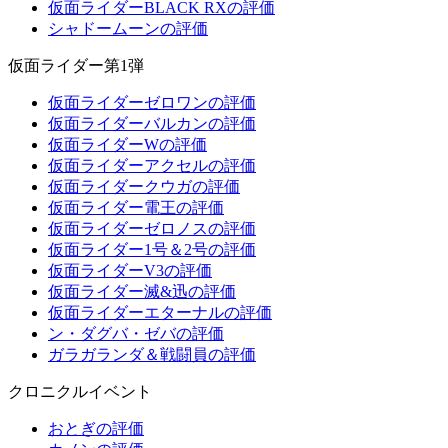
仮面ライダーBLACK RXの評価
シャドームーンの評価
仮面ライダー第1弾
仮面ライダーゼロワンの評価
仮面ライダーバルカンの評価
仮面ライダーWの評価
仮面ライダーアクセルの評価
仮面ライダークウガの評価
仮面ライダー電王の評価
仮面ライダーゼロノスの評価
仮面ライダー1号＆2号の評価
仮面ライダーV3の評価
仮面ライダー滅&迅の評価
仮面ライダーエターナルの評価
ン・ダグバ・ゼバの評価
ガラガランダ＆戦闘員の評価
クロニクルイベント
おとぎの評価