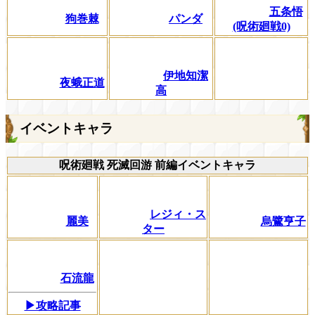
五条悟
狗巻棘
パンダ
(呪術廻戦0)
伊地知潔
夜蛾正道
高
イベントキャラ
呪術廻戦 死滅回游 前編イベントキャラ
レジィ・ス
麗美
烏鷺亨子
ター
石流龍
▶攻略記事