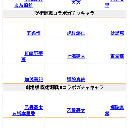
冥冥
＆灰原雄
里
呪術廻戦コラボガチャキャラ
五条悟
虎杖悠仁
伏黒恵
釘崎野薔
七海建人
東堂葵
薇
加茂憲紀
禪院真依
劇場版 呪術廻戦 0コラボガチャキャラ
乙骨憂太
禪院真
乙骨憂太
＆祈本里香
希