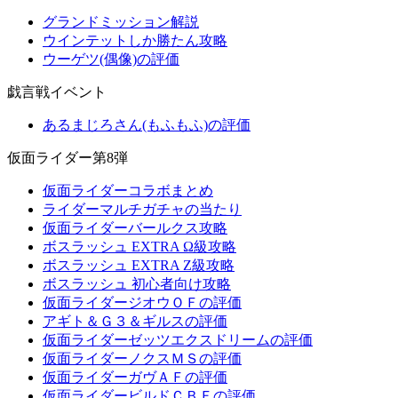
グランドミッション解説
ウインテットしか勝たん攻略
ウーゲツ(偶像)の評価
戯言戦イベント
あるまじろさん(もふもふ)の評価
仮面ライダー第8弾
仮面ライダーコラボまとめ
ライダーマルチガチャの当たり
仮面ライダーバールクス攻略
ボスラッシュ EXTRA Ω級攻略
ボスラッシュ EXTRA Z級攻略
ボスラッシュ 初心者向け攻略
仮面ライダージオウＯＦの評価
アギト＆Ｇ３＆ギルスの評価
仮面ライダーゼッツエクスドリームの評価
仮面ライダーノクスＭＳの評価
仮面ライダーガヴＡＦの評価
仮面ライダービルドＣＢＦの評価