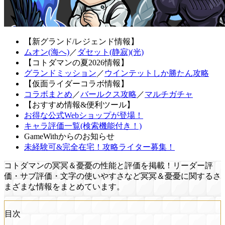
【新グランド/レジェンド情報】
ムオン(海へ)
／
ダセット(静寂)(光)
【コトダマンの夏2026情報】
グランドミッション
／
ウインテットしか勝たん攻略
【仮面ライダーコラボ情報】
コラボまとめ
／
バールクス攻略
／
マルチガチャ
【おすすめ情報&便利ツール】
お得な公式Webショップが登場！
キャラ評価一覧(検索機能付き！)
GameWithからのお知らせ
未経験可&完全在宅！攻略ライター募集！
コトダマンの冥冥＆憂憂の性能と評価を掲載！リーダー評
価・サブ評価・文字の使いやすさなど冥冥＆憂憂に関するさ
まざまな情報をまとめています。
目次