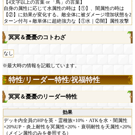
【4文字以上の言葉 or 「鳥」の言葉】
自身の属性に応じて水属性の時は【①】、闇属性の時は
【②】に効果が変化する。敵全体に被ダメージ増加状態を2
ターン付与＋敵単体に超絶強力な【①水｜②闇】属性攻撃
冥冥＆憂憂のコトわざ
なし
※最大時の情報を記載しています。
特性/リーダー特性/祝福特性
冥冥＆憂憂のリーダー特性
効果
デッキ内全員のHPを英・霊種族×10%・ATKを水・闇属性
×20%UP・炎上耐性を冥属性×20%・衰弱耐性を天属性×20%
（メイン属性のみを参照する）