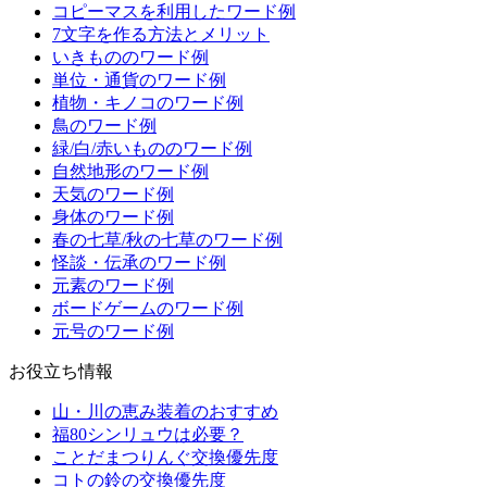
コピーマスを利用したワード例
7文字を作る方法とメリット
いきもののワード例
単位・通貨のワード例
植物・キノコのワード例
鳥のワード例
緑/白/赤いもののワード例
自然地形のワード例
天気のワード例
身体のワード例
春の七草/秋の七草のワード例
怪談・伝承のワード例
元素のワード例
ボードゲームのワード例
元号のワード例
お役立ち情報
山・川の恵み装着のおすすめ
福80シンリュウは必要？
ことだまつりんぐ交換優先度
コトの鈴の交換優先度