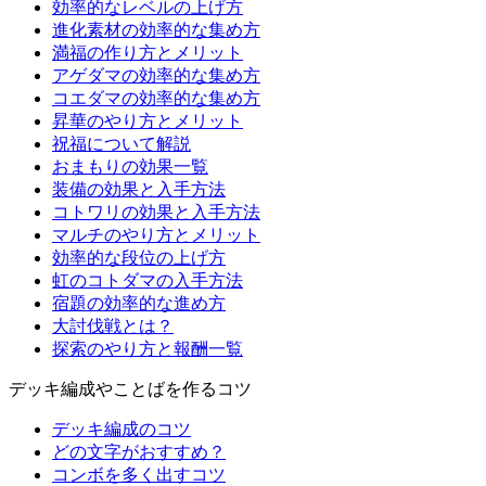
効率的なレベルの上げ方
進化素材の効率的な集め方
満福の作り方とメリット
アゲダマの効率的な集め方
コエダマの効率的な集め方
昇華のやり方とメリット
祝福について解説
おまもりの効果一覧
装備の効果と入手方法
コトワリの効果と入手方法
マルチのやり方とメリット
効率的な段位の上げ方
虹のコトダマの入手方法
宿題の効率的な進め方
大討伐戦とは？
探索のやり方と報酬一覧
デッキ編成やことばを作るコツ
デッキ編成のコツ
どの文字がおすすめ？
コンボを多く出すコツ