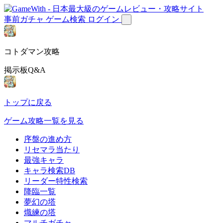
事前ガチャ
ゲーム検索
ログイン
コトダマン攻略
掲示板Q&A
トップに戻る
ゲーム攻略一覧を見る
序盤の進め方
リセマラ当たり
最強キャラ
キャラ検索DB
リーダー特性検索
降臨一覧
夢幻の塔
熾練の塔
マルチガチャ