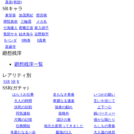
真依(有効)
SRキャラ
東堂葵
加茂憲紀
西宮桃
禪院真依
三輪霞
メカ丸
七海建人
夜蛾正道
家入硝子
竜胆サキ
結木海斗
吉野順平
0パンダ
0狗巻
0真希
楽巌寺
廻想残滓
廻想残滓一覧
レアリティ別
SSR
SR
R
SSR(ガチャ)
はらうお仕事
名もなき青春
いつかの願い
大人の時間
華麗なる邁進
互いを信じて
決死の抗戦
強者の戯れ
上下一心
同気連枝
規格外
鍋パーティー
片隅の記憶
謀計の巣
僅かな隔たり
任務開始
地元土産買ってきました
もしもの青春
冬新たなる一歩
最強の2人
大人達の休息