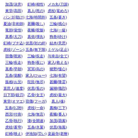
加茂(決意)
釘崎(相性)
メカ丸(刀源)
東堂(高田)
真人(死の)
虎杖(篭めろ)
パンダ(助け)
七海(時間外)
五条(蒼き)
夏油(非術師)
甚爾(殺し)
三輪(残心)
竜胆(覚悟)
夜蛾(呪骸)
七海(一級)
真希(大刀)
真依(弾丸)
狗巻(砕け)
釘崎(ブチ込)
伏黒(対の絆)
結木(意思)
虎杖(ゾーン)
五条(無下限)
ミゲル(足止)
宿儺(呪術)
三輪(疾走)
与幸吉(全て)
三輪(疾走)
狗巻(夜に)
家入(救える)
真希(早朝)
冥冥(烏の)
猪野(慢心)
五条(覚醒)
家入(ひゅー)
七海(有望)
脹相(お兄)
陀艮(無尽)
甚爾(降霊)
直毘人(速度)
伏黒(兎の)
漏瑚(熾烈)
日下部(鋭刃)
乙骨(女王)
虎杖(最大)
東堂(オマエ)
宿儺(フーガ)
真人(魂)
五条(0.2秒)
虎杖(一命)
裏梅(三下)
西宮(付喪)
七海(無言)
夜蛾(番人)
乙骨(執行)
漆(全開速)
加茂(羂索)
虎杖(蒼穹)
五条(氷菓)
伏黒(海風)
釘崎(映え)
伊地知(労い)
楽巌寺(老獪)