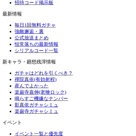
招待コード掲示板
最新情報
毎日1回無料ガチャ
強敵邂逅・裏
公式放送まとめ
恒常落ちの最新情報
シリアルコード一覧
新キャラ・廻想残滓情報
ガチャはどれを引くべき？
禪院真依(有効射程)
産んでよかった
楽巌寺嘉伸(老獪ロック)
鳴らすご機嫌なナンバー
影真依ガチャシミュ
楽巌寺ガチャシミュ
イベント
イベント一覧と優先度