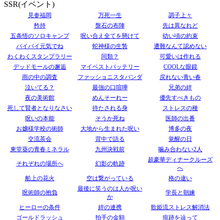
SSR(イベント)
見参福岡
万死一生
調子上々
矜持
盤石の布陣
先は異なれど
五条悟のソロキャンプ
呪い合え全てを懸けて
幼い頃の約束
バイバイ元気でね
蛇神様の生贄
遭難なんて認めない
わくわくスタンプラリー
同類？
可愛いは作れる
デッドモールの邂逅
マイベストバッテリー
COOLな眼鏡
雨の中の調査
ファッショニスタパンダ
戻れない青い春
泣いてる？
最強の口喧嘩
兄弟の絆
夜の美術館
めんそーれー
優先すべきもの
死して賢者となりなさい
待たされる身
ストレスの種
呪いの本能
そうか死ね
医師の出番
お嬢様学校の術師
大地から生まれた呪い
博多の夜
交流茶会
背中で語る
覚醒の日
東堂葵の青春ミネラル
九州決戦前
噛み合わない2人
超豪華ディナークルーズ
それぞれの場所へ
幻影の軌跡
へ
船上の花火
空は繋がっている
格の違い
最後に笑うのは人か呪い
呪術師の抱負
学長と朝練
か
ヒーローの条件
絆の連携
歌姫流ストレス解消法
ゴールドラッシュ
拍手の金額
痕跡を辿って