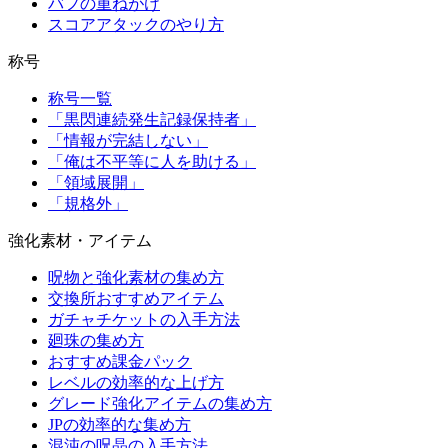
バフの重ねがけ
スコアアタックのやり方
称号
称号一覧
「黒閃連続発生記録保持者」
「情報が完結しない」
「俺は不平等に人を助ける」
「領域展開」
「規格外」
強化素材・アイテム
呪物と強化素材の集め方
交換所おすすめアイテム
ガチャチケットの入手方法
廻珠の集め方
おすすめ課金パック
レベルの効率的な上げ方
グレード強化アイテムの集め方
JPの効率的な集め方
混沌の呪晶の入手方法