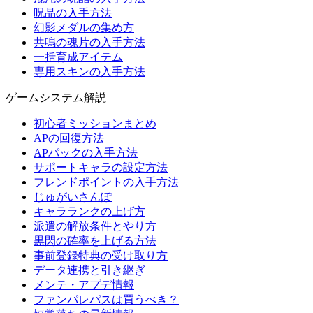
呪晶の入手方法
幻影メダルの集め方
共鳴の魂片の入手方法
一括育成アイテム
専用スキンの入手方法
ゲームシステム解説
初心者ミッションまとめ
APの回復方法
APパックの入手方法
サポートキャラの設定方法
フレンドポイントの入手方法
じゅがいさんぽ
キャラランクの上げ方
派遣の解放条件とやり方
黒閃の確率を上げる方法
事前登録特典の受け取り方
データ連携と引き継ぎ
メンテ・アプデ情報
ファンパレパスは買うべき？