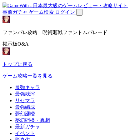
事前ガチャ
ゲーム検索
ログイン
ファンパレ攻略｜呪術廻戦ファントムパレード
掲示板Q&A
トップに戻る
ゲーム攻略一覧を見る
最強キャラ
最強残滓
リセマラ
最強編成
夢幻廻楼
夢幻廻楼・異相
最新ガチャ
イベント
影真依