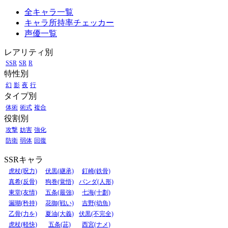
全キャラ一覧
キャラ所持率チェッカー
声優一覧
レアリティ別
SSR
SR
R
特性別
幻
影
夜
行
タイプ別
体術
術式
複合
役割別
攻撃
妨害
強化
防衛
弱体
回復
SSRキャラ
虎杖(呪力)
伏黒(継承)
釘崎(鉄骨)
真希(反骨)
狗巻(覚悟)
パンダ(人形)
東堂(友情)
五条(最強)
七海(十劃)
漏瑚(矜持)
花御(戦い)
吉野(幼魚)
乙骨(力を)
夏油(大義)
伏黒(不完全)
虎杖(軽快)
五条(茈)
西宮(ナメ)