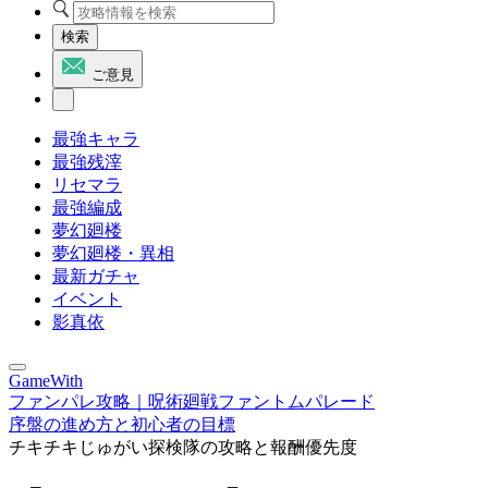
検索
ご意見
最強キャラ
最強残滓
リセマラ
最強編成
夢幻廻楼
夢幻廻楼・異相
最新ガチャ
イベント
影真依
GameWith
ファンパレ攻略｜呪術廻戦ファントムパレード
序盤の進め方と初心者の目標
チキチキじゅがい探検隊の攻略と報酬優先度