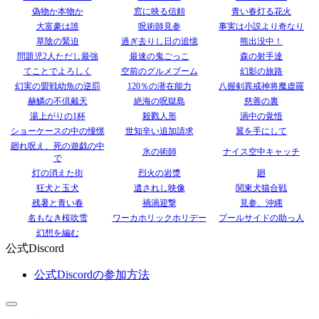
偽物か本物か
窓に映る信頼
青い春灯る花火
大富豪は誰
呪術師見参
事実は小説より奇なり
草陰の緊迫
過ぎ去りし日の追憶
熊出没中！
問題児2人ただし最強
最速の鬼ごっこ
森の射手達
てことでよろしく
空前のグルメブーム
幻影の旅路
幻実の盟戦幼魚の逆罰
120％の潜在能力
八握剣異戒神将魔虚羅
赫鱗の不倶戴天
絶海の呪獄島
慈善の裏
湯上がりの1杯
殺戮人形
渦中の覚悟
ショーケースの中の憧憬
世知辛い追加請求
翼を手にして
廻れ呪え、死の遊戯の中
氷の術師
ナイス空中キャッチ
で
灯の消えた街
烈火の岩漿
廻
狂犬と玉犬
遺されし映像
関東犬猫合戦
残暑と青い春
禍渦迎撃
見参、沖縄
名もなき桜吹雪
ワーカホリックホリデー
プールサイドの助っ人
幻想を編む
公式Discord
公式Discordの参加方法