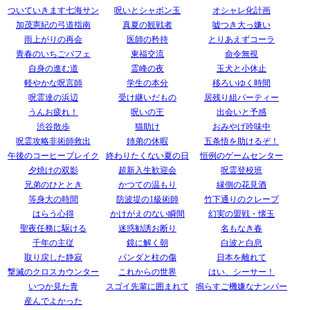
ついていきます七海サン
呪いとシャボン玉
オシャレ化計画
加茂憲紀の弓道指南
真夏の観戦者
嘘つき大っ嫌い
雨上がりの再会
医師の矜持
とりあえずコーラ
青春のいちごパフェ
東福交流
命令無視
自身の進む道
霊峰の夜
玉犬と小休止
軽やかな呪言師
学生の本分
移ろいゆく時間
呪霊達の浜辺
受け継いだもの
居残り組パーティー
うんお疲れ！
呪いの王
出会いと予感
渋谷散歩
猫助け
おみやげ吟味中
呪霊攻略非術師救出
姉弟の休暇
五条悟を助けるぞ！
午後のコーヒーブレイク
終わりたくない夏の日
恒例のゲームセンター
夕焼けの双影
超新入生歓迎会
呪霊登校班
兄弟のひととき
かつての温もり
縁側の花見酒
等身大の時間
防波堤の1級術師
竹下通りのクレープ
はらう心得
かけがえのない瞬間
幻実の盟戦・懐玉
聖夜任務に駆ける
迷惑勧誘お断り
名もなき春
千年の主従
鏡に解く朝
白波と白息
取り戻した静寂
パンダと柱の傷
日本を離れて
撃滅のクロスカウンター
これからの世界
はい、シーサー！
いつか見た青
スゴイ先輩に囲まれて
鳴らすご機嫌なナンバー
産んでよかった