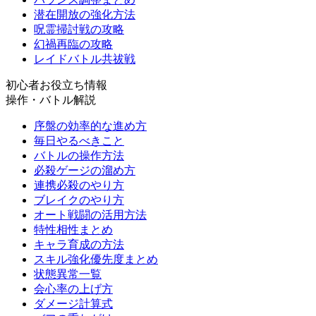
潜在開放の強化方法
呪霊掃討戦の攻略
幻禍再臨の攻略
レイドバトル共祓戦
初心者お役立ち情報
操作・バトル解説
序盤の効率的な進め方
毎日やるべきこと
バトルの操作方法
必殺ゲージの溜め方
連携必殺のやり方
ブレイクのやり方
オート戦闘の活用方法
特性相性まとめ
キャラ育成の方法
スキル強化優先度まとめ
状態異常一覧
会心率の上げ方
ダメージ計算式