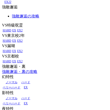
EX22
強敵邂逅
強敵邂逅の攻略
VS特級呪霊
HARD
EX
EX2
VS東京校2年
HARD
EX
EX2
VS漏瑚
HARD
EX
EX2
VS京都校
HARD
EX
EX2
強敵邂逅・裏
強敵邂逅・裏の攻略
幻特性
ノーマル
ハード
ベリーハード
EX
影特性
ノーマル
ハード
ベリーハード
EX
夜特性