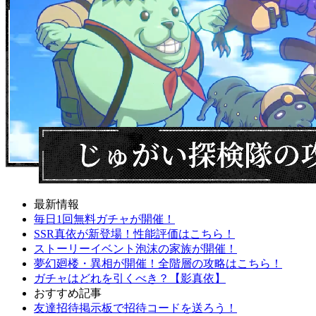
最新情報
毎日1回無料ガチャが開催！
SSR真依が新登場！性能評価はこちら！
ストーリーイベント泡沫の家族が開催！
夢幻廻楼・異相が開催！全階層の攻略はこちら！
ガチャはどれを引くべき？【影真依】
おすすめ記事
友達招待掲示板で招待コードを送ろう！