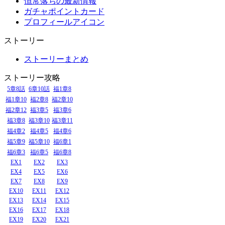
恒常落ちの最新情報
ガチャポイントカード
プロフィールアイコン
ストーリー
ストーリーまとめ
ストーリー攻略
5章8話
6章10話
福1章8
福1章10
福2章8
福2章10
福2章12
福3章5
福3章6
福3章8
福3章10
福3章11
福4章2
福4章5
福4章6
福5章9
福5章10
福6章1
福6章3
福6章5
福6章8
EX1
EX2
EX3
EX4
EX5
EX6
EX7
EX8
EX9
EX10
EX11
EX12
EX13
EX14
EX15
EX16
EX17
EX18
EX19
EX20
EX21