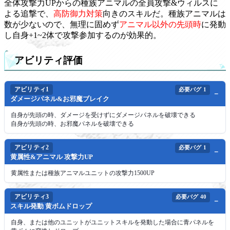
全体攻撃力UPからの種族アニマルの全員攻撃&ウィルスに
よる追撃で、
高防御力対策
向きのスキルだ。種族アニマルは
数が少ないので、無理に固めず
アニマル以外の先頭時
に発動
し自身+1~2体で攻撃参加するのが効果的。
アビリティ評価
アビリティ1
必要バグ
1
ダメージパネル&お邪魔ブレイク
自身が先頭の時、ダメージを受けずにダメージパネルを破壊できる
自身が先頭の時、お邪魔パネルを破壊できる
アビリティ2
必要バグ
1
黄属性&アニマル 攻撃力UP
黄属性または種族アニマルユニットの攻撃力1500UP
アビリティ3
必要バグ
40
スキル発動 黄ボムドロップ
自身、または他のユニットがユニットスキルを発動した場合に青パネルを