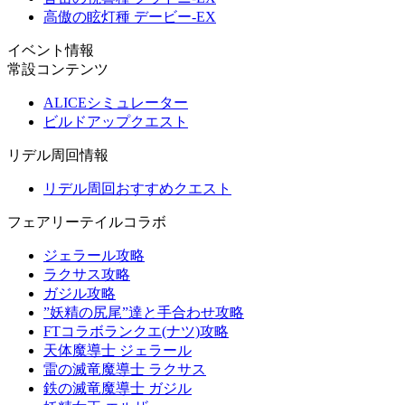
高傲の眩灯種 デービー-EX
イベント情報
常設コンテンツ
ALICEシミュレーター
ビルドアップクエスト
リデル周回情報
リデル周回おすすめクエスト
フェアリーテイルコラボ
ジェラール攻略
ラクサス攻略
ガジル攻略
”妖精の尻尾”達と手合わせ攻略
FTコラボランクエ(ナツ)攻略
天体魔導士 ジェラール
雷の滅竜魔導士 ラクサス
鉄の滅竜魔導士 ガジル