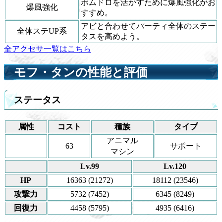
ボムドロを活かすために爆風強化がお
爆風強化
すすめ。
アビと合わせてパーティ全体のステー
全体ステUP系
タスを高めよう。
全アクセサ一覧はこちら
モフ・タンの性能と評価
ステータス
属性
コスト
種族
タイプ
アニマル
63
サポート
マシン
Lv.99
Lv.120
HP
16363 (21272)
18112 (23546)
攻撃力
5732 (7452)
6345 (8249)
回復力
4458 (5795)
4935 (6416)