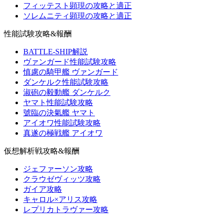
フィッテスト顕現の攻略と適正
ソレムニティ顕現の攻略と適正
性能試験攻略&報酬
BATTLE-SHIP解説
ヴァンガード性能試験攻略
慎慮の騎甲艦 ヴァンガード
ダンケルク性能試験攻略
淑砲の毅動艦 ダンケルク
ヤマト性能試験攻略
號臨の決氣艦 ヤマト
アイオワ性能試験攻略
真遂の極戦艦 アイオワ
仮想解析戦攻略&報酬
ジェファーソン攻略
クラウゼヴィッツ攻略
ガイア攻略
キャロル×アリス攻略
レプリカトラヴァー攻略