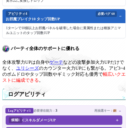
黄ボムに変換しドロップ
アビリティ4
必要バグ
60
お邪魔ブレイク10 タップ回数UP
1ターンで10個以上お邪魔パネルを破壊した場合に黄属性または種族アニマ
ルユニットのタップ回数1UP
パーティ全体のサポートに優れる
全体攻撃力UPは自身や
ゲーテ
などの攻撃参加火力UPだけで
なく、
ユリシーズ
のカウンター火力UPにも繋がる。アビ3~4
のボムドロやタップ回数やギミック対応も優秀で
幅広いクエ
ストに編成できる
。
ログアビリティ
3
Logアビリティ1
再抽選キー：
銅
必要潜在能力：
CスキルダメージUP
候補1