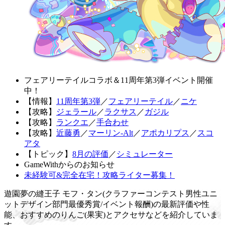
フェアリーテイルコラボ＆11周年第3弾イベント開催
中！
【情報】
11周年第3弾
／
フェアリーテイル
／
ニケ
【攻略】
ジェラール
／
ラクサス
／
ガジル
【攻略】
ランクエ
／
手合わせ
【攻略】
近藤勇
／
マーリン-Alt
／
アポカリプス
／
スコ
アタ
【トピック】
8月の評価
／
シミュレーター
GameWithからのお知らせ
未経験可&完全在宅！攻略ライター募集！
遊園夢の縫王子 モフ・タン(クラファーコンテスト男性ユニ
ットデザイン部門最優秀賞/イベント報酬)の最新評価や性
能、おすすめのりんご(果実)とアクセサなどを紹介していま