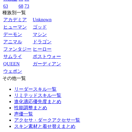
63
68
73
種族別一覧
アカデミア
Unknown
ヒューマン
ゴッド
デーモン
マシン
アニマル
ドラゴン
ファンタジー
ヒーロー
サムライ
ポストウォー
QUEEN
ガーディアン
ウェポン
その他一覧
リーダースキル一覧
リミテッドスキル一覧
進化適応優先度まとめ
性能調整まとめ
声優一覧
アクセサ・ダークアクセサ一覧
スキン素材と着せ替えまとめ