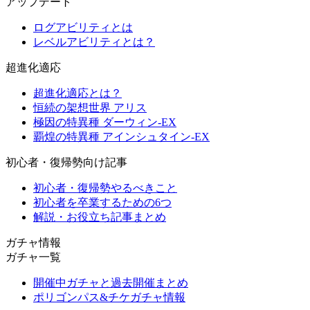
アップデート
ログアビリティとは
レベルアビリティとは？
超進化適応
超進化適応とは？
恒続の架想世界 アリス
極因の特異種 ダーウィン-EX
覇煌の特異種 アインシュタイン-EX
初心者・復帰勢向け記事
初心者・復帰勢やるべきこと
初心者を卒業するための6つ
解説・お役立ち記事まとめ
ガチャ情報
ガチャ一覧
開催中ガチャと過去開催まとめ
ポリゴンパス&チケガチャ情報