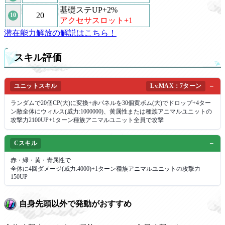
基礎ステUP+2%
20
10
アクセサスロット+1
潜在能力解放の解説はこちら！
スキル評価
ユニットスキル
Lv.MAX：7ターン
ランダムで20個CP(大)に変換+赤パネルを30個黄ボム(大)でドロップ+4ター
ン敵全体にウィルス(威力:1000000)、黄属性または種族アニマルユニットの
攻撃力2100UP+1ターン種族アニマルユニット全員で攻撃
Cスキル
赤・緑・黄・青属性で
全体に4回ダメージ(威力:4000)+1ターン種族アニマルユニットの攻撃力
150UP
自身先頭以外で発動がおすすめ