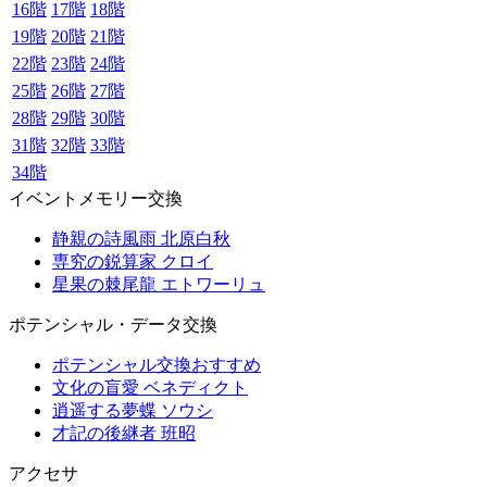
16階
17階
18階
19階
20階
21階
22階
23階
24階
25階
26階
27階
28階
29階
30階
31階
32階
33階
34階
イベントメモリー交換
静親の詩風雨 北原白秋
専究の鋭算家 クロイ
星果の棘尾龍 エトワーリュ
ポテンシャル・データ交換
ポテンシャル交換おすすめ
文化の盲愛 ベネディクト
逍遥する夢蝶 ソウシ
才記の後継者 班昭
アクセサ