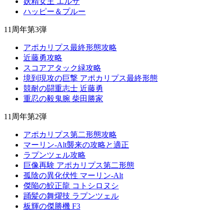
妖精女王 エルザ
ハッピー＆プルー
11周年第3弾
アポカリプス最終形態攻略
近藤勇攻略
スコアアタック緑攻略
境到現攻の巨撃 アポカリプス最終形態
競耐の闘重志士 近藤勇
重忍の毅鬼腕 柴田勝家
11周年第2弾
アポカリプス第二形態攻略
マーリン-Alt襲来の攻略と適正
ラプンツェル攻略
巨像再験 アポカリプス第二形態
孤陰の異化伏性 マーリン-Alt
傑陥の鮫正龍 コトシロヌシ
踊髪の舞燿技 ラプンツェル
板輝の傑勝機 F3