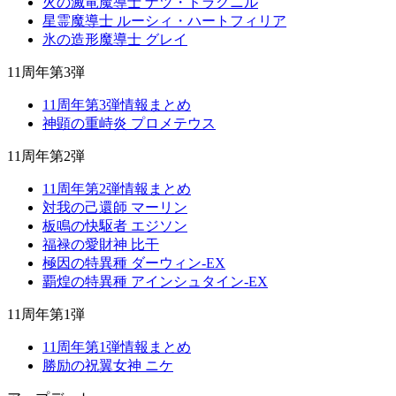
火の滅竜魔導士 ナツ・ドラグニル
星霊魔導士 ルーシィ・ハートフィリア
氷の造形魔導士 グレイ
11周年第3弾
11周年第3弾情報まとめ
神顕の重峙炎 プロメテウス
11周年第2弾
11周年第2弾情報まとめ
対我の己還師 マーリン
板鳴の快駆者 エジソン
福禄の愛財神 比干
極因の特異種 ダーウィン-EX
覇煌の特異種 アインシュタイン-EX
11周年第1弾
11周年第1弾情報まとめ
勝励の祝翼女神 ニケ