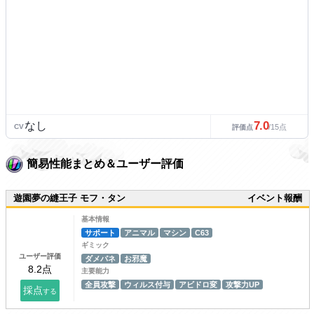
7.0
なし
CV
/15点
評価点
簡易性能まとめ＆ユーザー評価
遊園夢の縫王子 モフ・タン
イベント報酬
基本情報
サポート
アニマル
マシン
C63
ギミック
ユーザー評価
ダメパネ
お邪魔
主要能力
全員攻撃
ウィルス付与
アビドロ変
攻撃力UP