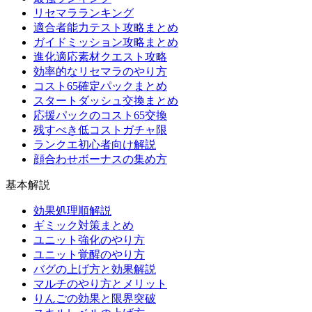
リセマラランキング
適合者能力テスト攻略まとめ
ガイドミッション攻略まとめ
進化適応素材クエスト攻略
効率的なリセマラのやり方
コスト65確定パックまとめ
スタートダッシュ交換まとめ
応援パックのコスト65交換
残すべき低コストガチャ限
ランクエ初心者向け解説
顔合わせボーナスの集め方
基本解説
効果処理順解説
ギミック対策まとめ
ユニット強化のやり方
ユニット覚醒のやり方
バグの上げ方と効果解説
マルチのやり方とメリット
りんごの効果と限界突破