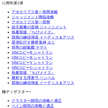
11周年第1弾
アポカリプス第一形態攻略
ジャッジメント降臨攻略
アポカリプス第一形態
凶天裁審の雷禍 ジャッジメント
熱夏競援 『ちびメイズ』
競挑の練信弾道 イーディス＆アリス
星弾乱打す勝希鬼神 ヨミ
得率の鋭氣艦 ヤマト
SIMコピーR シャトラン
SIMコピーB シャトラン
SIMコピーY シャトラン
SIMコピーG シャトラン
熱夏競援 『ちびメイズ』
勝射する理蒼弓 ヘンペル
競挑の練信弾道 イーディス＆アリス
極ディザスター+
クラスター顕現の攻略と適正
ペイン顕現の攻略と適正