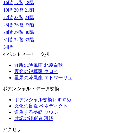
16階
17階
18階
19階
20階
21階
22階
23階
24階
25階
26階
27階
28階
29階
30階
31階
32階
33階
34階
イベントメモリー交換
静親の詩風雨 北原白秋
専究の鋭算家 クロイ
星果の棘尾龍 エトワーリュ
ポテンシャル・データ交換
ポテンシャル交換おすすめ
文化の盲愛 ベネディクト
逍遥する夢蝶 ソウシ
才記の後継者 班昭
アクセサ