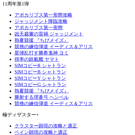
11周年第1弾
アポカリプス第一形態攻略
ジャッジメント降臨攻略
アポカリプス第一形態
凶天裁審の雷禍 ジャッジメント
熱夏競援 『ちびメイズ』
競挑の練信弾道 イーディス＆アリス
星弾乱打す勝希鬼神 ヨミ
得率の鋭氣艦 ヤマト
SIMコピーR シャトラン
SIMコピーB シャトラン
SIMコピーY シャトラン
SIMコピーG シャトラン
熱夏競援 『ちびメイズ』
勝射する理蒼弓 ヘンペル
競挑の練信弾道 イーディス＆アリス
極ディザスター+
クラスター顕現の攻略と適正
ペイン顕現の攻略と適正