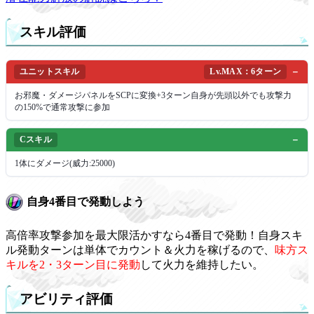
スキル評価
ユニットスキル
Lv.MAX：6ターン
お邪魔・ダメージパネルをSCPに変換+3ターン自身が先頭以外でも攻撃力
の150%で通常攻撃に参加
Cスキル
1体にダメージ(威力:25000)
自身4番目で発動しよう
高倍率攻撃参加を最大限活かすなら4番目で発動！自身スキ
ル発動ターンは単体でカウント＆火力を稼げるので、
味方ス
キルを2・3ターン目に発動
して火力を維持したい。
アビリティ評価