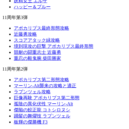
妖精女王 エルザ
ハッピー＆プルー
11周年第3弾
アポカリプス最終形態攻略
近藤勇攻略
スコアアタック緑攻略
境到現攻の巨撃 アポカリプス最終形態
競耐の闘重志士 近藤勇
重忍の毅鬼腕 柴田勝家
11周年第2弾
アポカリプス第二形態攻略
マーリン-Alt襲来の攻略と適正
ラプンツェル攻略
巨像再験 アポカリプス第二形態
孤陰の異化伏性 マーリン-Alt
傑陥の鮫正龍 コトシロヌシ
踊髪の舞燿技 ラプンツェル
板輝の傑勝機 F3