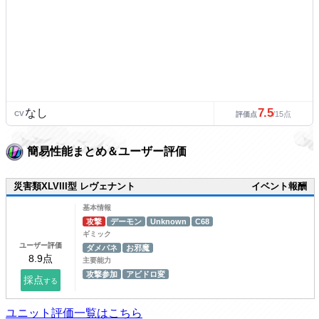
7.5
なし
CV
/15点
評価点
簡易性能まとめ＆ユーザー評価
災害類XLVIII型 レヴェナント
イベント報酬
基本情報
攻撃
デーモン
Unknown
C68
ギミック
ユーザー評価
ダメパネ
お邪魔
主要能力
攻撃参加
アビドロ変
ユニット評価一覧はこちら