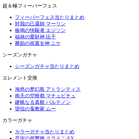
超＆極フィーバーフェス
フィーバーフェス当たりまとめ
対我の己還師 マーリン
板鳴の快駆者 エジソン
福禄の愛財神 比干
勝励の祝翼女神 ニケ
シーズンガチャ
シーズンガチャ当たりまとめ
エレメント交換
海悠の梦幻島 アトランティス
南天の空映都 マチュピチュ
建蝋なる真殿 パルテノン
望信の蒐教家 ムー
カラーガチャ
カラーガチャ当たりまとめ
音宙の視響種 クラドニ-EX