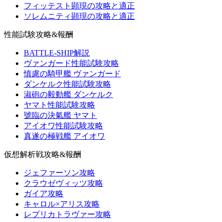
フィッテスト顕現の攻略と適正
ソレムニティ顕現の攻略と適正
性能試験攻略&報酬
BATTLE-SHIP解説
ヴァンガード性能試験攻略
慎慮の騎甲艦 ヴァンガード
ダンケルク性能試験攻略
淑砲の毅動艦 ダンケルク
ヤマト性能試験攻略
號臨の決氣艦 ヤマト
アイオワ性能試験攻略
真遂の極戦艦 アイオワ
仮想解析戦攻略&報酬
ジェファーソン攻略
クラウゼヴィッツ攻略
ガイア攻略
キャロル×アリス攻略
レプリカトラヴァー攻略