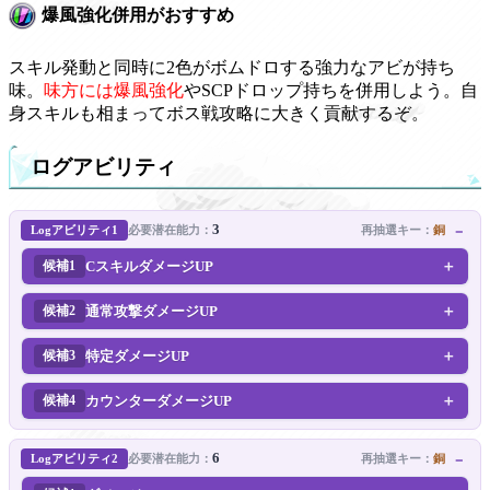
爆風強化併用がおすすめ
スキル発動と同時に2色がボムドロする強力なアビが持ち
味。
味方には爆風強化
やSCPドロップ持ちを併用しよう。自
身スキルも相まってボス戦攻略に大きく貢献するぞ。
ログアビリティ
3
Logアビリティ1
再抽選キー：
銅
必要潜在能力：
CスキルダメージUP
候補1
通常攻撃ダメージUP
候補2
特定ダメージUP
候補3
カウンターダメージUP
候補4
6
Logアビリティ2
再抽選キー：
銅
必要潜在能力：