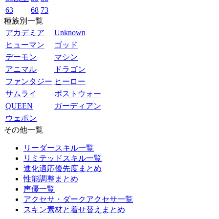
63
68
73
種族別一覧
アカデミア
Unknown
ヒューマン
ゴッド
デーモン
マシン
アニマル
ドラゴン
ファンタジー
ヒーロー
サムライ
ポストウォー
QUEEN
ガーディアン
ウェポン
その他一覧
リーダースキル一覧
リミテッドスキル一覧
進化適応優先度まとめ
性能調整まとめ
声優一覧
アクセサ・ダークアクセサ一覧
スキン素材と着せ替えまとめ