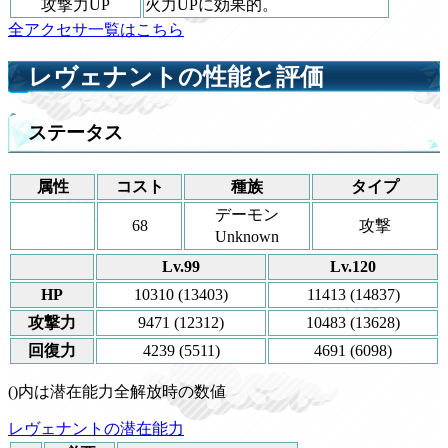
攻撃力UP
火力UPに効果的。
全アクセサ一覧はこちら
レヴェナントの性能と評価
ステータス
属性
コスト
種族
タイプ
デーモン
68
攻撃
Unknown
Lv.99
Lv.120
HP
10310 (13403)
11413 (14837)
攻撃力
9471 (12312)
10483 (13628)
回復力
4239 (5511)
4691 (6098)
()内は潜在能力全解放時の数値
レヴェナントの潜在能力