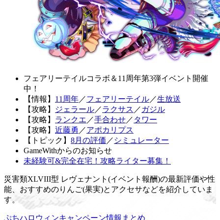
フェアリーテイルコラボ＆11周年第3弾イベント開催
中！
【情報】
11周年
／
フェアリーテイル
／
生放送
【攻略】
ジェラール
／
ラクサス
／
ガジル
【攻略】
ランクエ
／
手合わせ
／
タワー
【攻略】
近藤勇
／
アポカリプス
【トピック】
8月の評価
／
シミュレーター
GameWithからのお知らせ
未経験可&完全在宅！攻略ライター募集！
災害類XLVIII型 レヴェナント(イベント報酬)の最新評価や性
能、おすすめのりんご(果実)とアクセサなどを紹介していま
す。
ぷちハロウィンキャンペーン情報まとめ