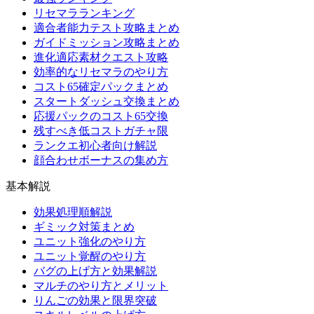
リセマラランキング
適合者能力テスト攻略まとめ
ガイドミッション攻略まとめ
進化適応素材クエスト攻略
効率的なリセマラのやり方
コスト65確定パックまとめ
スタートダッシュ交換まとめ
応援パックのコスト65交換
残すべき低コストガチャ限
ランクエ初心者向け解説
顔合わせボーナスの集め方
基本解説
効果処理順解説
ギミック対策まとめ
ユニット強化のやり方
ユニット覚醒のやり方
バグの上げ方と効果解説
マルチのやり方とメリット
りんごの効果と限界突破