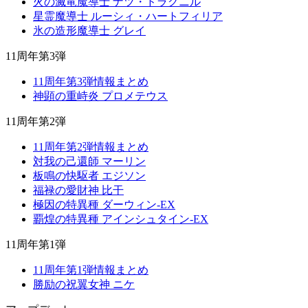
火の滅竜魔導士 ナツ・ドラグニル
星霊魔導士 ルーシィ・ハートフィリア
氷の造形魔導士 グレイ
11周年第3弾
11周年第3弾情報まとめ
神顕の重峙炎 プロメテウス
11周年第2弾
11周年第2弾情報まとめ
対我の己還師 マーリン
板鳴の快駆者 エジソン
福禄の愛財神 比干
極因の特異種 ダーウィン-EX
覇煌の特異種 アインシュタイン-EX
11周年第1弾
11周年第1弾情報まとめ
勝励の祝翼女神 ニケ