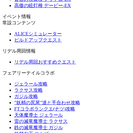
高傲の眩灯種 デービー-EX
イベント情報
常設コンテンツ
ALICEシミュレーター
ビルドアップクエスト
リデル周回情報
リデル周回おすすめクエスト
フェアリーテイルコラボ
ジェラール攻略
ラクサス攻略
ガジル攻略
”妖精の尻尾”達と手合わせ攻略
FTコラボランクエ(ナツ)攻略
天体魔導士 ジェラール
雷の滅竜魔導士 ラクサス
鉄の滅竜魔導士 ガジル