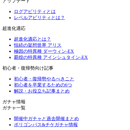
アップデート
ログアビリティとは
レベルアビリティとは？
超進化適応
超進化適応とは？
恒続の架想世界 アリス
極因の特異種 ダーウィン-EX
覇煌の特異種 アインシュタイン-EX
初心者・復帰勢向け記事
初心者・復帰勢やるべきこと
初心者を卒業するための6つ
解説・お役立ち記事まとめ
ガチャ情報
ガチャ一覧
開催中ガチャと過去開催まとめ
ポリゴンパス&チケガチャ情報