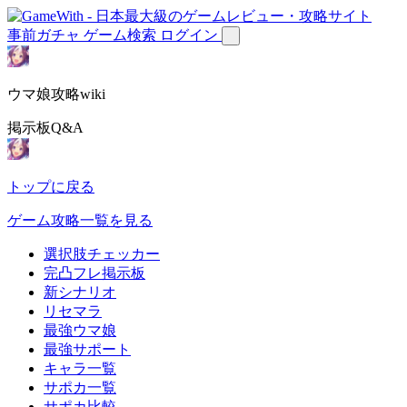
事前ガチャ
ゲーム検索
ログイン
ウマ娘攻略wiki
掲示板Q&A
トップに戻る
ゲーム攻略一覧を見る
選択肢チェッカー
完凸フレ掲示板
新シナリオ
リセマラ
最強ウマ娘
最強サポート
キャラ一覧
サポカ一覧
サポカ比較