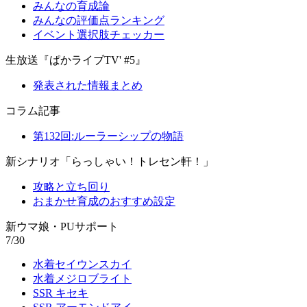
みんなの育成論
みんなの評価点ランキング
イベント選択肢チェッカー
生放送『ぱかライブTV' #5』
発表された情報まとめ
コラム記事
第132回:ルーラーシップの物語
新シナリオ「らっしゃい！トレセン軒！」
攻略と立ち回り
おまかせ育成のおすすめ設定
新ウマ娘・PUサポート
7/30
水着セイウンスカイ
水着メジロブライト
SSR キセキ