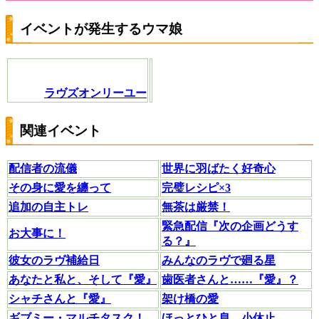
イベントが発生するウマ娘
ラヴズオンリーユー
関連イベント
配信者の流儀
世界に羽ばたく好奇心
その身に愛を纏って
完璧レシピ×3
追加の自主トレ
無茶は厳禁！
緊急配信『次の企画どうす
お大事に！
る？』
彼女のラヴ補給日
みんなのラヴで廻る星
あなたと私と、そして『愛』
歯医者さんと……『愛』？
シャチさんと『愛』
架け橋の愛
ギブミー・マルチタスク！
ほっとひと息、小休止