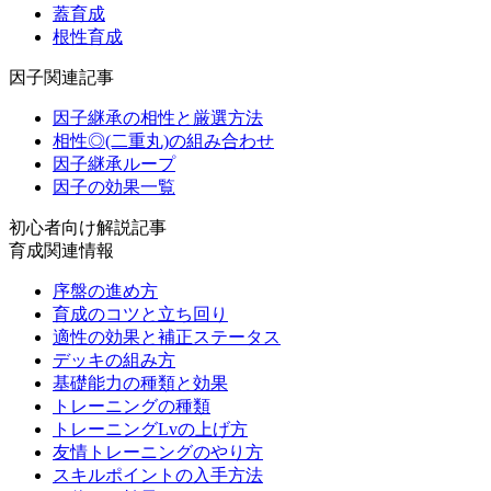
蓋育成
根性育成
因子関連記事
因子継承の相性と厳選方法
相性◎(二重丸)の組み合わせ
因子継承ループ
因子の効果一覧
初心者向け解説記事
育成関連情報
序盤の進め方
育成のコツと立ち回り
適性の効果と補正ステータス
デッキの組み方
基礎能力の種類と効果
トレーニングの種類
トレーニングLvの上げ方
友情トレーニングのやり方
スキルポイントの入手方法