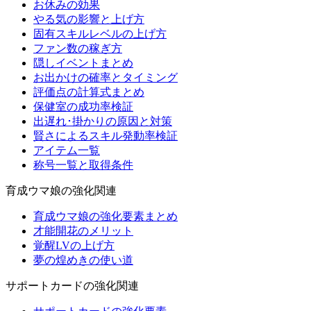
お休みの効果
やる気の影響と上げ方
固有スキルレベルの上げ方
ファン数の稼ぎ方
隠しイベントまとめ
お出かけの確率とタイミング
評価点の計算式まとめ
保健室の成功率検証
出遅れ･掛かりの原因と対策
賢さによるスキル発動率検証
アイテム一覧
称号一覧と取得条件
育成ウマ娘の強化関連
育成ウマ娘の強化要素まとめ
才能開花のメリット
覚醒LVの上げ方
夢の煌めきの使い道
サポートカードの強化関連