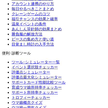
アカウント連携のやり方
毎日やるべきことまとめ
クレーンゲームのコツ
福引チャンスの効果と確率
温泉イベントの条件
あんしん笹針師の効果まとめ
勝負服の解放方法
ピースの集め方と使い道
目覚まし時計の入手方法
便利･診断ツール
ツール･シミュレーター一覧
イベント選択肢チェッカー
評価点シミュレーター
評価点最大化シミュレーター
サポートカード性能比較ツール
育成ウマ娘所持率チェッカー
サポート所持率チェッカー
トロフィーチェッカー
ウマ娘概念クイズ
ウマ娘一周年クイズ