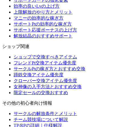
サポートカードの強化要素
効率の良いLvの上げ方
上限解放のやり方とメリット
マニーの効率的な稼ぎ方
サポートPtの効率的な稼ぎ方
サポート応援ボーナスの上げ方
解放結晶のおすすめサポート
ショップ関連
ショップで交換すべきアイテム
フレンドPt交換アイテム優先度
サークルPtの稼ぎ方とおすすめ交換
蹄鉄交換アイテム優先度
クローバー交換アイテム優先度
女神像の入手方法とおすすめ交換
限定セールの交換おすすめ
その他の初心者向け情報
サークルの解放条件とメリット
チーム競技場について解説
TP/RPの詳細｜仕様解説