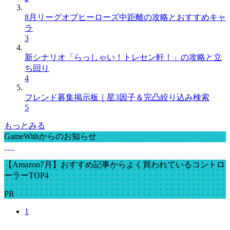
8月リーグオブヒーローズ中距離の攻略とおすすめキャ
ラ
3
新シナリオ「らっしゃい！トレセン軒！」の攻略と立
ち回り
4
フレンド募集掲示板｜星3因子＆完凸絞り込み検索
5
もっとみる
GameWithからのお知らせ
【Amazon7月】おすすめ記事からよく買われているコントロ
ーラーTOP4
PR
1