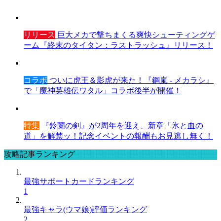
リリース
巨大メカで撃ちまくる爽快シューティングゲ
ーム『終末のタイタン：ラストラッシュ』リリース！
コラボ
ついに虎王＆影虎が来た！『鋼嵐 - メカラシ』
で「魔神英雄伝ワタル」コラボ後半が開催！
特集
『鈴蘭の剣』が2周年を迎え、新章「氷と血の
道」を解禁ッ！記念イベントの報酬もお見逃し無く！
攻略記事ランキング
最強サポートカードランキング
1
最強キャラ(ウマ娘)評価ランキング
2