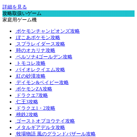
詳細を見る
攻略取扱いゲーム
家庭用ゲーム機
ポケモンチャンピオンズ攻略
ぽこあポケモン攻略
スプラレイダース攻略
時のオカリナ攻略
ペルソナ4ゴールデン攻略
トモコレ攻略
バイオレクイエム攻略
紅の砂漠攻略
デイモン&ベイビー攻略
ポケモンZA攻略
ドラクエ7攻略
仁王3攻略
ドラクエ1・2攻略
桃鉄2攻略
ゴーストオブヨウテイ攻略
メタルギアデルタ攻略
牧場物語 風のグランドバザール攻略