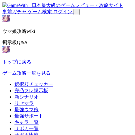
事前ガチャ
ゲーム検索
ログイン
ウマ娘攻略wiki
掲示板Q&A
トップに戻る
ゲーム攻略一覧を見る
選択肢チェッカー
完凸フレ掲示板
新シナリオ
リセマラ
最強ウマ娘
最強サポート
キャラ一覧
サポカ一覧
サポカ比較