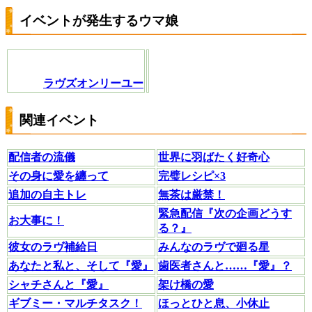
イベントが発生するウマ娘
ラヴズオンリーユー
関連イベント
配信者の流儀
世界に羽ばたく好奇心
その身に愛を纏って
完璧レシピ×3
追加の自主トレ
無茶は厳禁！
緊急配信『次の企画どうす
お大事に！
る？』
彼女のラヴ補給日
みんなのラヴで廻る星
あなたと私と、そして『愛』
歯医者さんと……『愛』？
シャチさんと『愛』
架け橋の愛
ギブミー・マルチタスク！
ほっとひと息、小休止