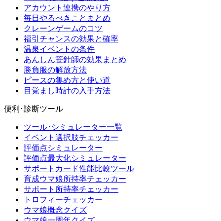
アカウント連携のやり方
毎日やるべきことまとめ
クレーンゲームのコツ
福引チャンスの効果と確率
温泉イベントの条件
あんしん笹針師の効果まとめ
勝負服の解放方法
ピースの集め方と使い道
目覚まし時計の入手方法
便利･診断ツール
ツール･シミュレーター一覧
イベント選択肢チェッカー
評価点シミュレーター
評価点最大化シミュレーター
サポートカード性能比較ツール
育成ウマ娘所持率チェッカー
サポート所持率チェッカー
トロフィーチェッカー
ウマ娘概念クイズ
ウマ娘一周年クイズ