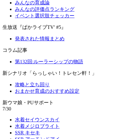
みんなの育成論
みんなの評価点ランキング
イベント選択肢チェッカー
生放送『ぱかライブTV' #5』
発表された情報まとめ
コラム記事
第132回:ルーラーシップの物語
新シナリオ「らっしゃい！トレセン軒！」
攻略と立ち回り
おまかせ育成のおすすめ設定
新ウマ娘・PUサポート
7/30
水着セイウンスカイ
水着メジロブライト
SSR キセキ