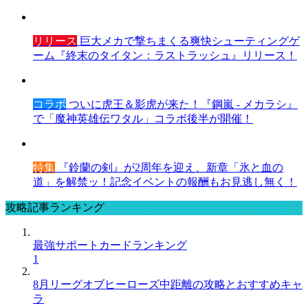
リリース
巨大メカで撃ちまくる爽快シューティングゲ
ーム『終末のタイタン：ラストラッシュ』リリース！
コラボ
ついに虎王＆影虎が来た！『鋼嵐 - メカラシ』
で「魔神英雄伝ワタル」コラボ後半が開催！
特集
『鈴蘭の剣』が2周年を迎え、新章「氷と血の
道」を解禁ッ！記念イベントの報酬もお見逃し無く！
攻略記事ランキング
最強サポートカードランキング
1
8月リーグオブヒーローズ中距離の攻略とおすすめキャ
ラ