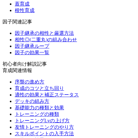
蓋育成
根性育成
因子関連記事
因子継承の相性と厳選方法
相性◎(二重丸)の組み合わせ
因子継承ループ
因子の効果一覧
初心者向け解説記事
育成関連情報
序盤の進め方
育成のコツと立ち回り
適性の効果と補正ステータス
デッキの組み方
基礎能力の種類と効果
トレーニングの種類
トレーニングLvの上げ方
友情トレーニングのやり方
スキルポイントの入手方法