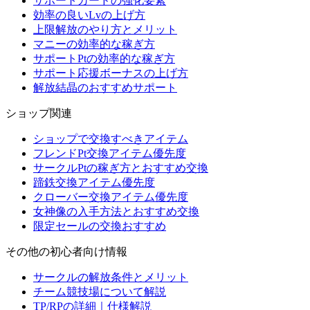
サポートカードの強化要素
効率の良いLvの上げ方
上限解放のやり方とメリット
マニーの効率的な稼ぎ方
サポートPtの効率的な稼ぎ方
サポート応援ボーナスの上げ方
解放結晶のおすすめサポート
ショップ関連
ショップで交換すべきアイテム
フレンドPt交換アイテム優先度
サークルPtの稼ぎ方とおすすめ交換
蹄鉄交換アイテム優先度
クローバー交換アイテム優先度
女神像の入手方法とおすすめ交換
限定セールの交換おすすめ
その他の初心者向け情報
サークルの解放条件とメリット
チーム競技場について解説
TP/RPの詳細｜仕様解説