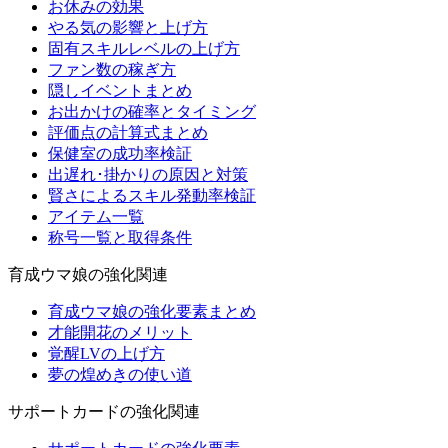
お休みの効果
やる気の影響と上げ方
固有スキルレベルの上げ方
ファン数の稼ぎ方
隠しイベントまとめ
お出かけの確率とタイミング
評価点の計算式まとめ
保健室の成功率検証
出遅れ･掛かりの原因と対策
賢さによるスキル発動率検証
アイテム一覧
称号一覧と取得条件
育成ウマ娘の強化関連
育成ウマ娘の強化要素まとめ
才能開花のメリット
覚醒LVの上げ方
夢の煌めきの使い道
サポートカードの強化関連