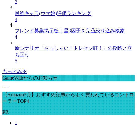
2
最強キャラ(ウマ娘)評価ランキング
3
フレンド募集掲示板｜星3因子＆完凸絞り込み検索
4
新シナリオ「らっしゃい！トレセン軒！」の攻略と立
ち回り
5
もっとみる
GameWithからのお知らせ
【Amazon7月】おすすめ記事からよく買われているコントロ
ーラーTOP4
PR
1