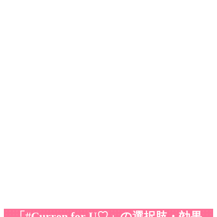
「#Curren for U♡」の選択肢・効果