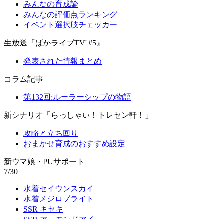
みんなの育成論
みんなの評価点ランキング
イベント選択肢チェッカー
生放送『ぱかライブTV' #5』
発表された情報まとめ
コラム記事
第132回:ルーラーシップの物語
新シナリオ「らっしゃい！トレセン軒！」
攻略と立ち回り
おまかせ育成のおすすめ設定
新ウマ娘・PUサポート
7/30
水着セイウンスカイ
水着メジロブライト
SSR キセキ