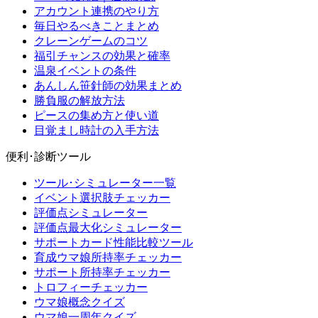
アカウント連携のやり方
毎日やるべきことまとめ
クレーンゲームのコツ
福引チャンスの効果と確率
温泉イベントの条件
あんしん笹針師の効果まとめ
勝負服の解放方法
ピースの集め方と使い道
目覚まし時計の入手方法
便利･診断ツール
ツール･シミュレーター一覧
イベント選択肢チェッカー
評価点シミュレーター
評価点最大化シミュレーター
サポートカード性能比較ツール
育成ウマ娘所持率チェッカー
サポート所持率チェッカー
トロフィーチェッカー
ウマ娘概念クイズ
ウマ娘一周年クイズ