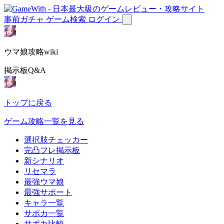
事前ガチャ
ゲーム検索
ログイン
ウマ娘攻略wiki
掲示板Q&A
トップに戻る
ゲーム攻略一覧を見る
選択肢チェッカー
完凸フレ掲示板
新シナリオ
リセマラ
最強ウマ娘
最強サポート
キャラ一覧
サポカ一覧
サポカ比較