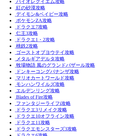
バイオレクイエム攻略
紅の砂漠攻略
デイモン&ベイビー攻略
ポケモンZA攻略
ドラクエ7攻略
仁王3攻略
ドラクエ1・2攻略
桃鉄2攻略
ゴーストオブヨウテイ攻略
メタルギアデルタ攻略
牧場物語 風のグランドバザール攻略
ドンキーコングバナンザ攻略
マリオカートワールド攻略
モンハンワイルズ攻略
エルデンリング攻略
Blades of Fire攻略
ファンタジーライフi攻略
ドラクエ3リメイク攻略
ドラクエ10オフライン攻略
ドラクエ11攻略
ドラクエモンスターズ3攻略
ドラクエ6攻略