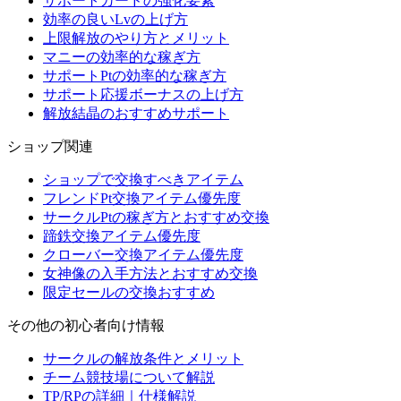
サポートカードの強化要素
効率の良いLvの上げ方
上限解放のやり方とメリット
マニーの効率的な稼ぎ方
サポートPtの効率的な稼ぎ方
サポート応援ボーナスの上げ方
解放結晶のおすすめサポート
ショップ関連
ショップで交換すべきアイテム
フレンドPt交換アイテム優先度
サークルPtの稼ぎ方とおすすめ交換
蹄鉄交換アイテム優先度
クローバー交換アイテム優先度
女神像の入手方法とおすすめ交換
限定セールの交換おすすめ
その他の初心者向け情報
サークルの解放条件とメリット
チーム競技場について解説
TP/RPの詳細｜仕様解説