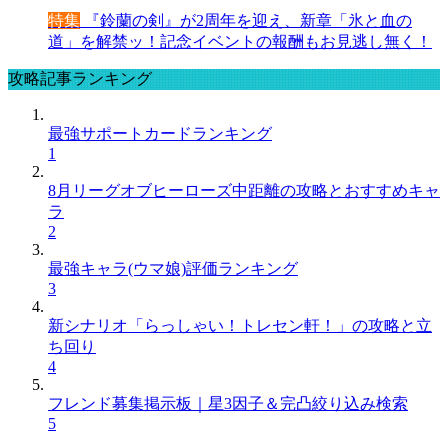
特集
『鈴蘭の剣』が2周年を迎え、新章「氷と血の
道」を解禁ッ！記念イベントの報酬もお見逃し無く！
攻略記事ランキング
最強サポートカードランキング
1
8月リーグオブヒーローズ中距離の攻略とおすすめキャ
ラ
2
最強キャラ(ウマ娘)評価ランキング
3
新シナリオ「らっしゃい！トレセン軒！」の攻略と立
ち回り
4
フレンド募集掲示板｜星3因子＆完凸絞り込み検索
5