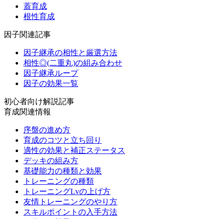
蓋育成
根性育成
因子関連記事
因子継承の相性と厳選方法
相性◎(二重丸)の組み合わせ
因子継承ループ
因子の効果一覧
初心者向け解説記事
育成関連情報
序盤の進め方
育成のコツと立ち回り
適性の効果と補正ステータス
デッキの組み方
基礎能力の種類と効果
トレーニングの種類
トレーニングLvの上げ方
友情トレーニングのやり方
スキルポイントの入手方法