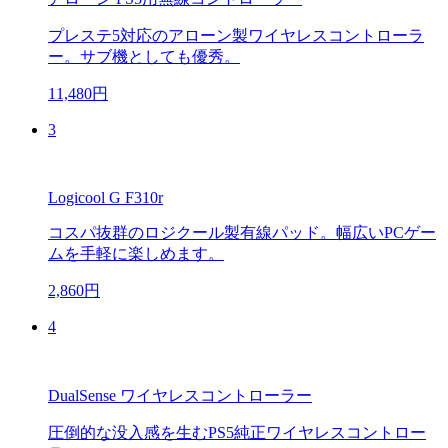
プレステ5対応のアローン製ワイヤレスコントローラ
ー。サブ機としても優秀。
11,480円
3
Logicool G F310r
コスパ抜群のロジクール製有線パッド。幅広いPCゲー
ムを手軽に楽しめます。
2,860円
4
DualSense ワイヤレスコントローラー
圧倒的な没入感を生むPS5純正ワイヤレスコントロー