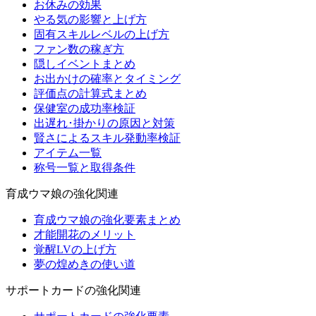
お休みの効果
やる気の影響と上げ方
固有スキルレベルの上げ方
ファン数の稼ぎ方
隠しイベントまとめ
お出かけの確率とタイミング
評価点の計算式まとめ
保健室の成功率検証
出遅れ･掛かりの原因と対策
賢さによるスキル発動率検証
アイテム一覧
称号一覧と取得条件
育成ウマ娘の強化関連
育成ウマ娘の強化要素まとめ
才能開花のメリット
覚醒LVの上げ方
夢の煌めきの使い道
サポートカードの強化関連