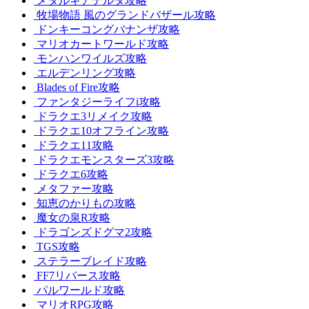
メタルギアデルタ攻略
牧場物語 風のグランドバザール攻略
ドンキーコングバナンザ攻略
マリオカートワールド攻略
モンハンワイルズ攻略
エルデンリング攻略
Blades of Fire攻略
ファンタジーライフi攻略
ドラクエ3リメイク攻略
ドラクエ10オフライン攻略
ドラクエ11攻略
ドラクエモンスターズ3攻略
ドラクエ6攻略
メタファー攻略
知恵のかりもの攻略
魔女の泉R攻略
ドラゴンズドグマ2攻略
TGS攻略
ステラーブレイド攻略
FF7リバース攻略
パルワールド攻略
マリオRPG攻略