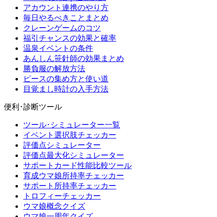
アカウント連携のやり方
毎日やるべきことまとめ
クレーンゲームのコツ
福引チャンスの効果と確率
温泉イベントの条件
あんしん笹針師の効果まとめ
勝負服の解放方法
ピースの集め方と使い道
目覚まし時計の入手方法
便利･診断ツール
ツール･シミュレーター一覧
イベント選択肢チェッカー
評価点シミュレーター
評価点最大化シミュレーター
サポートカード性能比較ツール
育成ウマ娘所持率チェッカー
サポート所持率チェッカー
トロフィーチェッカー
ウマ娘概念クイズ
ウマ娘一周年クイズ