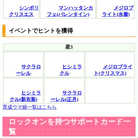
シンボリ
マンハッタンカ
メジロブ
クリスエス
フェ(バレンタイン)
ライト(水着)
イベントでヒントを獲得
星3
サクラロ
ヒシミラ
メジロブライ
ーレル
クル
ト(クリスマス)
ヒシミラ
サクラロ
クル(新衣装)
ーレル(正月)
育成ウマ娘一覧はこちら
ロックオンを持つサポートカード一
覧