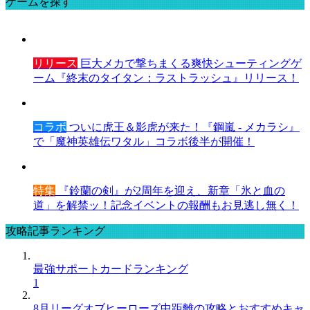
ゲームを探す
リリース
巨大メカで撃ちまくる爽快シューティングゲ
ーム『終末のタイタン：ラストラッシュ』リリース！
コラボ
ついに虎王＆影虎が来た！『鋼嵐 - メカラシ』
で「魔神英雄伝ワタル」コラボ後半が開催！
特集
『鈴蘭の剣』が2周年を迎え、新章「氷と血の
道」を解禁ッ！記念イベントの報酬もお見逃し無く！
攻略記事ランキング
最強サポートカードランキング
1
8月リーグオブヒーローズ中距離の攻略とおすすめキャ