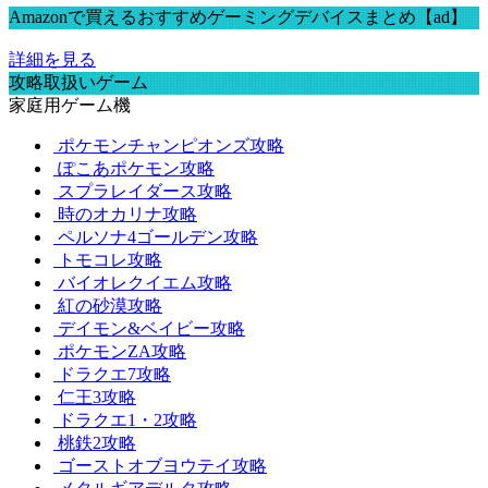
Amazonで買えるおすすめゲーミングデバイスまとめ【ad】
詳細を見る
攻略取扱いゲーム
家庭用ゲーム機
ポケモンチャンピオンズ攻略
ぽこあポケモン攻略
スプラレイダース攻略
時のオカリナ攻略
ペルソナ4ゴールデン攻略
トモコレ攻略
バイオレクイエム攻略
紅の砂漠攻略
デイモン&ベイビー攻略
ポケモンZA攻略
ドラクエ7攻略
仁王3攻略
ドラクエ1・2攻略
桃鉄2攻略
ゴーストオブヨウテイ攻略