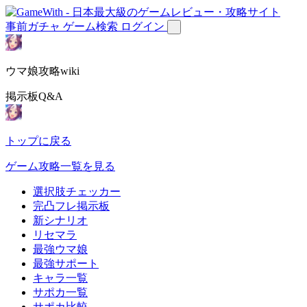
事前ガチャ
ゲーム検索
ログイン
ウマ娘攻略wiki
掲示板Q&A
トップに戻る
ゲーム攻略一覧を見る
選択肢チェッカー
完凸フレ掲示板
新シナリオ
リセマラ
最強ウマ娘
最強サポート
キャラ一覧
サポカ一覧
サポカ比較