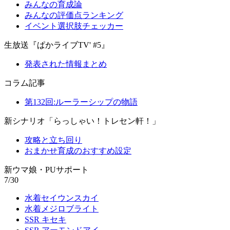
みんなの育成論
みんなの評価点ランキング
イベント選択肢チェッカー
生放送『ぱかライブTV' #5』
発表された情報まとめ
コラム記事
第132回:ルーラーシップの物語
新シナリオ「らっしゃい！トレセン軒！」
攻略と立ち回り
おまかせ育成のおすすめ設定
新ウマ娘・PUサポート
7/30
水着セイウンスカイ
水着メジロブライト
SSR キセキ