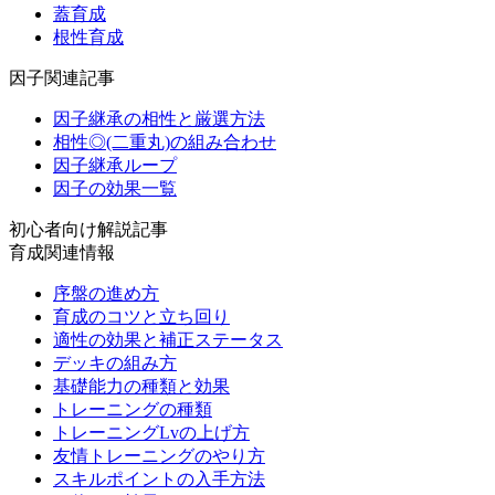
蓋育成
根性育成
因子関連記事
因子継承の相性と厳選方法
相性◎(二重丸)の組み合わせ
因子継承ループ
因子の効果一覧
初心者向け解説記事
育成関連情報
序盤の進め方
育成のコツと立ち回り
適性の効果と補正ステータス
デッキの組み方
基礎能力の種類と効果
トレーニングの種類
トレーニングLvの上げ方
友情トレーニングのやり方
スキルポイントの入手方法