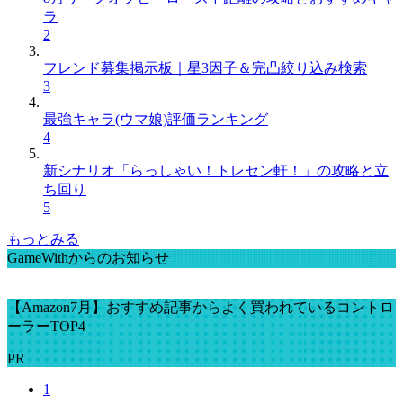
ラ
2
フレンド募集掲示板｜星3因子＆完凸絞り込み検索
3
最強キャラ(ウマ娘)評価ランキング
4
新シナリオ「らっしゃい！トレセン軒！」の攻略と立
ち回り
5
もっとみる
GameWithからのお知らせ
【Amazon7月】おすすめ記事からよく買われているコントロ
ーラーTOP4
PR
1