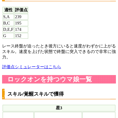
適性
評価点
S,A
239
B,C
195
D,E,F
174
G
152
レース終盤が迫ったとき後方にいると速度がわずかに上がる
スキル。速度を上げた状態で終盤に突入できるので非常に強
力。
評価点シミュレーターはこちら
ロックオンを持つウマ娘一覧
スキル/覚醒スキルで獲得
星3