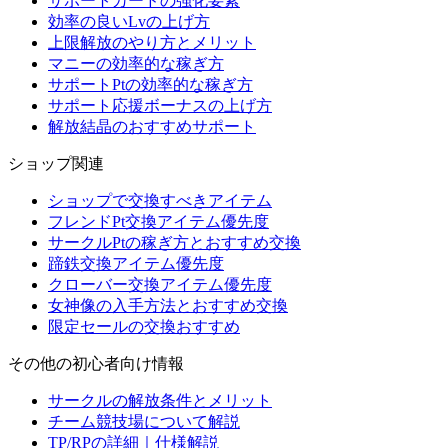
サポートカードの強化要素
効率の良いLvの上げ方
上限解放のやり方とメリット
マニーの効率的な稼ぎ方
サポートPtの効率的な稼ぎ方
サポート応援ボーナスの上げ方
解放結晶のおすすめサポート
ショップ関連
ショップで交換すべきアイテム
フレンドPt交換アイテム優先度
サークルPtの稼ぎ方とおすすめ交換
蹄鉄交換アイテム優先度
クローバー交換アイテム優先度
女神像の入手方法とおすすめ交換
限定セールの交換おすすめ
その他の初心者向け情報
サークルの解放条件とメリット
チーム競技場について解説
TP/RPの詳細｜仕様解説