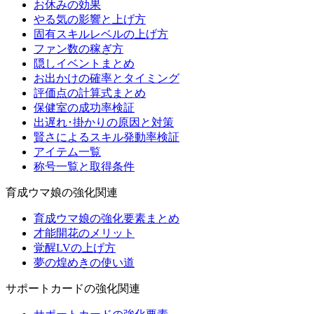
お休みの効果
やる気の影響と上げ方
固有スキルレベルの上げ方
ファン数の稼ぎ方
隠しイベントまとめ
お出かけの確率とタイミング
評価点の計算式まとめ
保健室の成功率検証
出遅れ･掛かりの原因と対策
賢さによるスキル発動率検証
アイテム一覧
称号一覧と取得条件
育成ウマ娘の強化関連
育成ウマ娘の強化要素まとめ
才能開花のメリット
覚醒LVの上げ方
夢の煌めきの使い道
サポートカードの強化関連