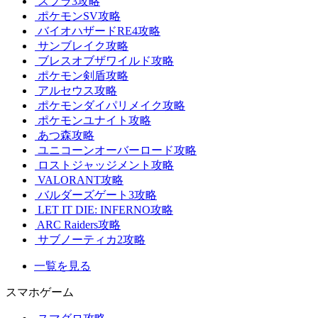
スプラ3攻略
ポケモンSV攻略
バイオハザードRE4攻略
サンブレイク攻略
ブレスオブザワイルド攻略
ポケモン剣盾攻略
アルセウス攻略
ポケモンダイパリメイク攻略
ポケモンユナイト攻略
あつ森攻略
ユニコーンオーバーロード攻略
ロストジャッジメント攻略
VALORANT攻略
バルダーズゲート3攻略
LET IT DIE: INFERNO攻略
ARC Raiders攻略
サブノーティカ2攻略
一覧を見る
スマホゲーム