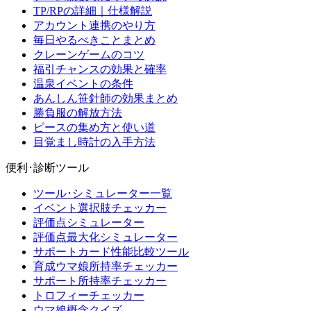
TP/RPの詳細｜仕様解説
アカウント連携のやり方
毎日やるべきことまとめ
クレーンゲームのコツ
福引チャンスの効果と確率
温泉イベントの条件
あんしん笹針師の効果まとめ
勝負服の解放方法
ピースの集め方と使い道
目覚まし時計の入手方法
便利･診断ツール
ツール･シミュレーター一覧
イベント選択肢チェッカー
評価点シミュレーター
評価点最大化シミュレーター
サポートカード性能比較ツール
育成ウマ娘所持率チェッカー
サポート所持率チェッカー
トロフィーチェッカー
ウマ娘概念クイズ