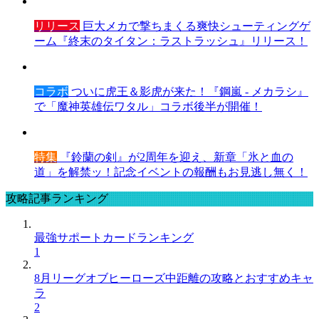
リリース
巨大メカで撃ちまくる爽快シューティングゲ
ーム『終末のタイタン：ラストラッシュ』リリース！
コラボ
ついに虎王＆影虎が来た！『鋼嵐 - メカラシ』
で「魔神英雄伝ワタル」コラボ後半が開催！
特集
『鈴蘭の剣』が2周年を迎え、新章「氷と血の
道」を解禁ッ！記念イベントの報酬もお見逃し無く！
攻略記事ランキング
最強サポートカードランキング
1
8月リーグオブヒーローズ中距離の攻略とおすすめキャ
ラ
2