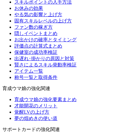
スキルポイントの入手方法
お休みの効果
やる気の影響と上げ方
固有スキルレベルの上げ方
ファン数の稼ぎ方
隠しイベントまとめ
お出かけの確率とタイミング
評価点の計算式まとめ
保健室の成功率検証
出遅れ･掛かりの原因と対策
賢さによるスキル発動率検証
アイテム一覧
称号一覧と取得条件
育成ウマ娘の強化関連
育成ウマ娘の強化要素まとめ
才能開花のメリット
覚醒LVの上げ方
夢の煌めきの使い道
サポートカードの強化関連