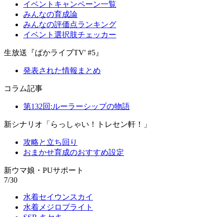
イベントキャンペーン一覧
みんなの育成論
みんなの評価点ランキング
イベント選択肢チェッカー
生放送『ぱかライブTV' #5』
発表された情報まとめ
コラム記事
第132回:ルーラーシップの物語
新シナリオ「らっしゃい！トレセン軒！」
攻略と立ち回り
おまかせ育成のおすすめ設定
新ウマ娘・PUサポート
7/30
水着セイウンスカイ
水着メジロブライト