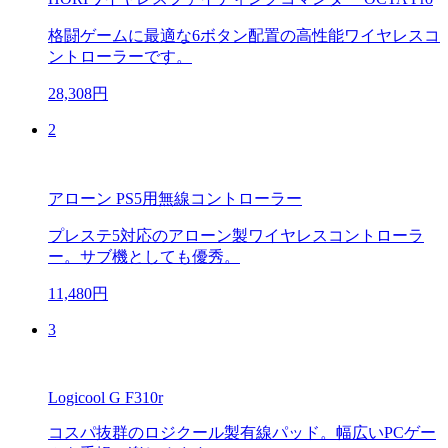
格闘ゲームに最適な6ボタン配置の高性能ワイヤレスコ
ントローラーです。
28,308円
2
アローン PS5用無線コントローラー
プレステ5対応のアローン製ワイヤレスコントローラ
ー。サブ機としても優秀。
11,480円
3
Logicool G F310r
コスパ抜群のロジクール製有線パッド。幅広いPCゲー