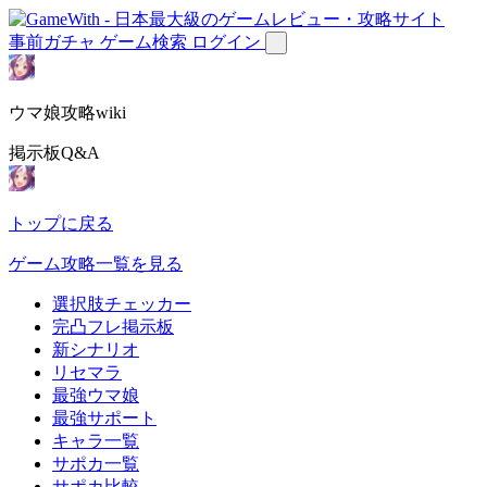
事前ガチャ
ゲーム検索
ログイン
ウマ娘攻略wiki
掲示板Q&A
トップに戻る
ゲーム攻略一覧を見る
選択肢チェッカー
完凸フレ掲示板
新シナリオ
リセマラ
最強ウマ娘
最強サポート
キャラ一覧
サポカ一覧
サポカ比較