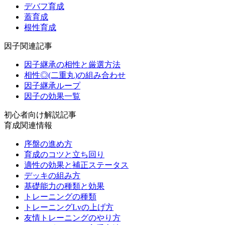
デバフ育成
蓋育成
根性育成
因子関連記事
因子継承の相性と厳選方法
相性◎(二重丸)の組み合わせ
因子継承ループ
因子の効果一覧
初心者向け解説記事
育成関連情報
序盤の進め方
育成のコツと立ち回り
適性の効果と補正ステータス
デッキの組み方
基礎能力の種類と効果
トレーニングの種類
トレーニングLvの上げ方
友情トレーニングのやり方