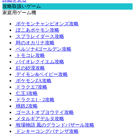
攻略取扱いゲーム
家庭用ゲーム機
ポケモンチャンピオンズ攻略
ぽこあポケモン攻略
スプラレイダース攻略
時のオカリナ攻略
ペルソナ4ゴールデン攻略
トモコレ攻略
バイオレクイエム攻略
紅の砂漠攻略
デイモン&ベイビー攻略
ポケモンZA攻略
ドラクエ7攻略
仁王3攻略
ドラクエ1・2攻略
桃鉄2攻略
ゴーストオブヨウテイ攻略
メタルギアデルタ攻略
牧場物語 風のグランドバザール攻略
ドンキーコングバナンザ攻略