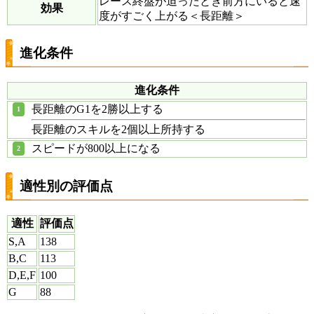
レース終盤が迫ったとき前方にいると速
効果
度がすごく上がる＜長距離＞
進化条件
進化条件
長距離のG1を2勝以上する
長距離のスキルを2個以上所持する
スピードが800以上になる
適性別の評価点
適性
評価点
S,A
138
B,C
113
D,E,F
100
G
88