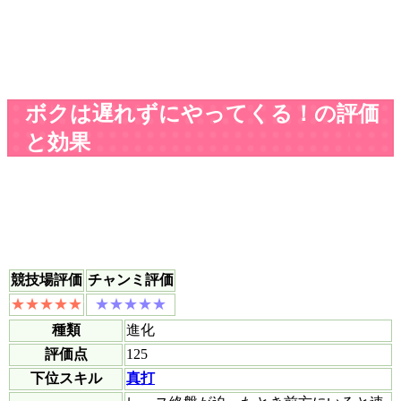
ボクは遅れずにやってくる！の評価
と効果
競技場評価
チャンミ評価
種類
進化
評価点
125
下位スキル
真打