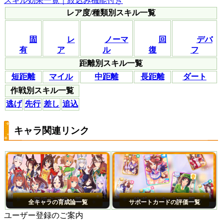
スキル効果一覧｜絞込み機能付き
レア度/種類別スキル一覧
固
レ
ノーマ
回
デバ
有
ア
ル
復
フ
距離別スキル一覧
短距離
マイル
中距離
長距離
ダート
作戦別スキル一覧
逃げ
先行
差し
追込
キャラ関連リンク
全キャラの育成論一覧
サポートカードの評価一覧
ユーザー登録のご案内