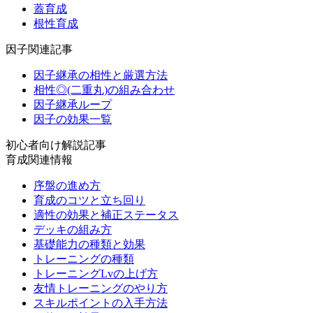
蓋育成
根性育成
因子関連記事
因子継承の相性と厳選方法
相性◎(二重丸)の組み合わせ
因子継承ループ
因子の効果一覧
初心者向け解説記事
育成関連情報
序盤の進め方
育成のコツと立ち回り
適性の効果と補正ステータス
デッキの組み方
基礎能力の種類と効果
トレーニングの種類
トレーニングLvの上げ方
友情トレーニングのやり方
スキルポイントの入手方法