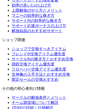
サポートカードの強化要素
効率の良いLvの上げ方
上限解放のやり方とメリット
マニーの効率的な稼ぎ方
サポートPtの効率的な稼ぎ方
サポート応援ボーナスの上げ方
解放結晶のおすすめサポート
ショップ関連
ショップで交換すべきアイテム
フレンドPt交換アイテム優先度
サークルPtの稼ぎ方とおすすめ交換
蹄鉄交換アイテム優先度
クローバー交換アイテム優先度
女神像の入手方法とおすすめ交換
限定セールの交換おすすめ
その他の初心者向け情報
サークルの解放条件とメリット
チーム競技場について解説
TP/RPの詳細｜仕様解説