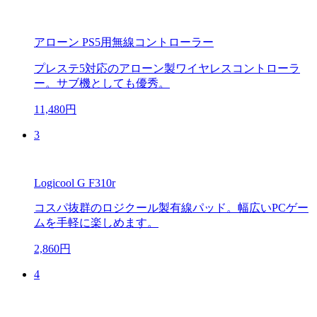
アローン PS5用無線コントローラー
プレステ5対応のアローン製ワイヤレスコントローラ
ー。サブ機としても優秀。
11,480円
3
Logicool G F310r
コスパ抜群のロジクール製有線パッド。幅広いPCゲー
ムを手軽に楽しめます。
2,860円
4