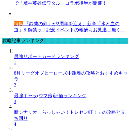
で「魔神英雄伝ワタル」コラボ後半が開催！
特集
『鈴蘭の剣』が2周年を迎え、新章「氷と血の
道」を解禁ッ！記念イベントの報酬もお見逃し無く！
攻略記事ランキング
最強サポートカードランキング
1
8月リーグオブヒーローズ中距離の攻略とおすすめキャ
ラ
2
最強キャラ(ウマ娘)評価ランキング
3
新シナリオ「らっしゃい！トレセン軒！」の攻略と立
ち回り
4