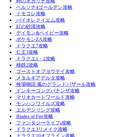
時のオカリナ攻略
ペルソナ4ゴールデン攻略
トモコレ攻略
バイオレクイエム攻略
紅の砂漠攻略
デイモン&ベイビー攻略
ポケモンZA攻略
ドラクエ7攻略
仁王3攻略
ドラクエ1・2攻略
桃鉄2攻略
ゴーストオブヨウテイ攻略
メタルギアデルタ攻略
牧場物語 風のグランドバザール攻略
ドンキーコングバナンザ攻略
マリオカートワールド攻略
モンハンワイルズ攻略
エルデンリング攻略
Blades of Fire攻略
ファンタジーライフi攻略
ドラクエ3リメイク攻略
ドラクエ10オフライン攻略