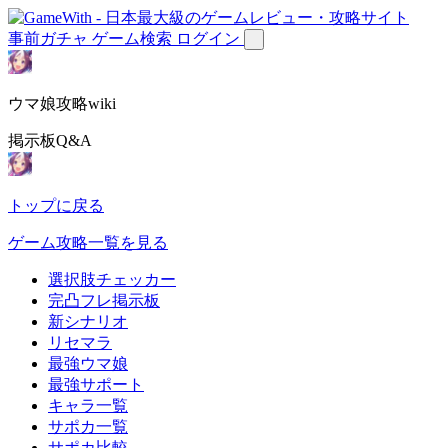
事前ガチャ
ゲーム検索
ログイン
ウマ娘攻略wiki
掲示板Q&A
トップに戻る
ゲーム攻略一覧を見る
選択肢チェッカー
完凸フレ掲示板
新シナリオ
リセマラ
最強ウマ娘
最強サポート
キャラ一覧
サポカ一覧
サポカ比較