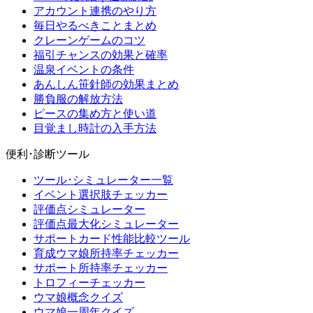
アカウント連携のやり方
毎日やるべきことまとめ
クレーンゲームのコツ
福引チャンスの効果と確率
温泉イベントの条件
あんしん笹針師の効果まとめ
勝負服の解放方法
ピースの集め方と使い道
目覚まし時計の入手方法
便利･診断ツール
ツール･シミュレーター一覧
イベント選択肢チェッカー
評価点シミュレーター
評価点最大化シミュレーター
サポートカード性能比較ツール
育成ウマ娘所持率チェッカー
サポート所持率チェッカー
トロフィーチェッカー
ウマ娘概念クイズ
ウマ娘一周年クイズ