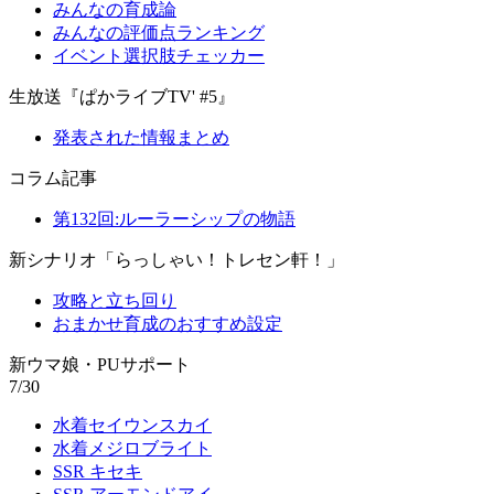
みんなの育成論
みんなの評価点ランキング
イベント選択肢チェッカー
生放送『ぱかライブTV' #5』
発表された情報まとめ
コラム記事
第132回:ルーラーシップの物語
新シナリオ「らっしゃい！トレセン軒！」
攻略と立ち回り
おまかせ育成のおすすめ設定
新ウマ娘・PUサポート
7/30
水着セイウンスカイ
水着メジロブライト
SSR キセキ