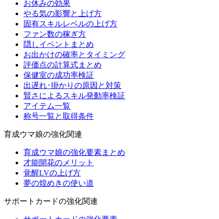
お休みの効果
やる気の影響と上げ方
固有スキルレベルの上げ方
ファン数の稼ぎ方
隠しイベントまとめ
お出かけの確率とタイミング
評価点の計算式まとめ
保健室の成功率検証
出遅れ･掛かりの原因と対策
賢さによるスキル発動率検証
アイテム一覧
称号一覧と取得条件
育成ウマ娘の強化関連
育成ウマ娘の強化要素まとめ
才能開花のメリット
覚醒LVの上げ方
夢の煌めきの使い道
サポートカードの強化関連