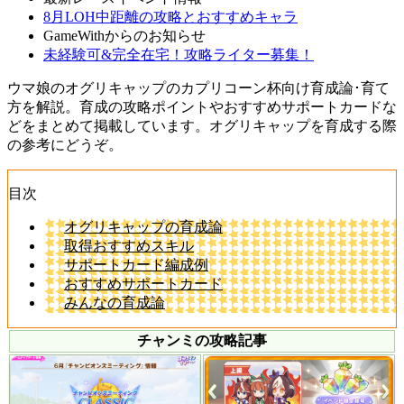
8月LOH中距離の攻略とおすすめキャラ
GameWithからのお知らせ
未経験可&完全在宅！攻略ライター募集！
ウマ娘のオグリキャップのカプリコーン杯向け育成論･育て
方を解説。育成の攻略ポイントやおすすめサポートカードな
どをまとめて掲載しています。オグリキャップを育成する際
の参考にどうぞ。
目次
オグリキャップの育成論
取得おすすめスキル
サポートカード編成例
おすすめサポートカード
みんなの育成論
チャンミの攻略記事