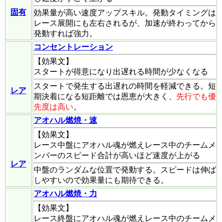
固有
効果量が高い速度アップスキル。発動タイミングは
レース展開にも左右されるが、加速が終わってから
発動すれば強力。
コンセントレーション
【効果文】
スタートが得意になり出遅れる時間が少なくなる
スタートで発生する出遅れの時間を軽減できる。短
レア
期決着になる短距離では恩恵が大きく、
先行でも優
先度は高い
。
アオハル燃焼・速
【効果文】
レース中盤にアオハル魂が燃えレース中のチームメ
ンバーのスピード合計が高いほど速度が上がる
レア
中盤のランダムな位置で発動する。スピードは伸ば
しやすいので効果量にも期待できる。
アオハル燃焼・力
【効果文】
レース終盤にアオハル魂が燃えレース中のチームメ