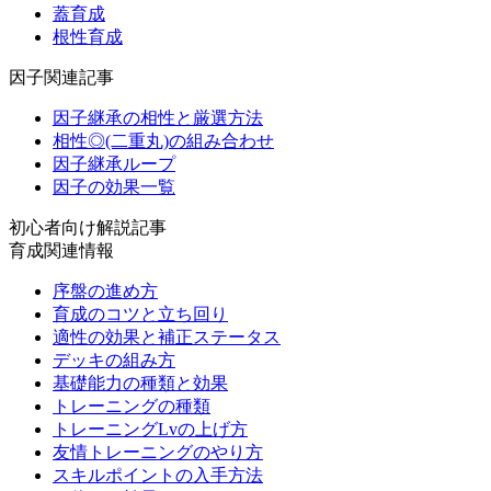
蓋育成
根性育成
因子関連記事
因子継承の相性と厳選方法
相性◎(二重丸)の組み合わせ
因子継承ループ
因子の効果一覧
初心者向け解説記事
育成関連情報
序盤の進め方
育成のコツと立ち回り
適性の効果と補正ステータス
デッキの組み方
基礎能力の種類と効果
トレーニングの種類
トレーニングLvの上げ方
友情トレーニングのやり方
スキルポイントの入手方法