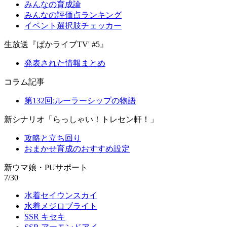
みんなの育成論
みんなの評価点ランキング
イベント選択肢チェッカー
生放送『ぱかライブTV' #5』
発表された情報まとめ
コラム記事
第132回:ルーラーシップの物語
新シナリオ「らっしゃい！トレセン軒！」
攻略と立ち回り
おまかせ育成のおすすめ設定
新ウマ娘・PUサポート
7/30
水着セイウンスカイ
水着メジロブライト
SSR キセキ