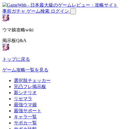
事前ガチャ
ゲーム検索
ログイン
ウマ娘攻略wiki
掲示板Q&A
トップに戻る
ゲーム攻略一覧を見る
選択肢チェッカー
完凸フレ掲示板
新シナリオ
リセマラ
最強ウマ娘
最強サポート
キャラ一覧
サポカ一覧
サポカ比較