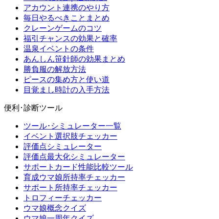
アカウント連携のやり方
毎日やるべきことまとめ
クレーンゲームのコツ
福引チャンスの効果と確率
温泉イベントの条件
あんしん笹針師の効果まとめ
勝負服の解放方法
ピースの集め方と使い道
目覚まし時計の入手方法
便利･診断ツール
ツール･シミュレーター一覧
イベント選択肢チェッカー
評価点シミュレーター
評価点最大化シミュレーター
サポートカード性能比較ツール
育成ウマ娘所持率チェッカー
サポート所持率チェッカー
トロフィーチェッカー
ウマ娘概念クイズ
ウマ娘一周年クイズ