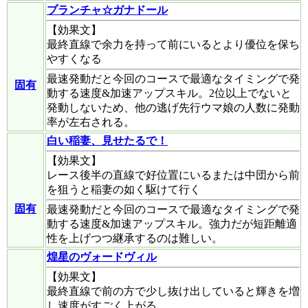
プランチャ☆ガナドール
【効果文】
最終直線で余力を持って前にいるとより優位を保ち
やすくなる
最速発動だと今回のコースで最適なタイミングで発
固有
動する速度&加速アップスキル。2位以上でないと
発動しないため、他の逃げ先行ウマ娘の人数に発動
率が左右される。
白い稲妻、見せたるで！
【効果文】
レース後半の直線で好位置にいるまたは中団から前
を狙うと稲妻の如く駆けて行く
固有
最速発動だと今回のコースで最適なタイミングで発
動する速度&加速アップスキル。強力だが短距離適
性を上げつつ継承するのは難しい。
煌星のヴォードヴィル
【効果文】
最終直線で前の方で少し抜け出していると輝きを増
し速度がすごく上がる