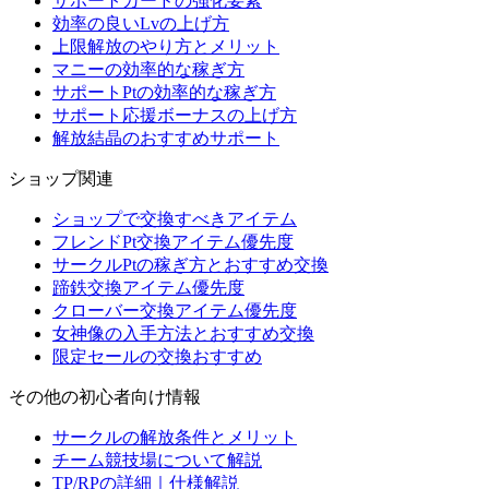
サポートカードの強化要素
効率の良いLvの上げ方
上限解放のやり方とメリット
マニーの効率的な稼ぎ方
サポートPtの効率的な稼ぎ方
サポート応援ボーナスの上げ方
解放結晶のおすすめサポート
ショップ関連
ショップで交換すべきアイテム
フレンドPt交換アイテム優先度
サークルPtの稼ぎ方とおすすめ交換
蹄鉄交換アイテム優先度
クローバー交換アイテム優先度
女神像の入手方法とおすすめ交換
限定セールの交換おすすめ
その他の初心者向け情報
サークルの解放条件とメリット
チーム競技場について解説
TP/RPの詳細｜仕様解説