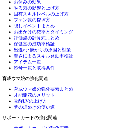
お休みの効果
やる気の影響と上げ方
固有スキルレベルの上げ方
ファン数の稼ぎ方
隠しイベントまとめ
お出かけの確率とタイミング
評価点の計算式まとめ
保健室の成功率検証
出遅れ･掛かりの原因と対策
賢さによるスキル発動率検証
アイテム一覧
称号一覧と取得条件
育成ウマ娘の強化関連
育成ウマ娘の強化要素まとめ
才能開花のメリット
覚醒LVの上げ方
夢の煌めきの使い道
サポートカードの強化関連