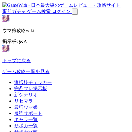
事前ガチャ
ゲーム検索
ログイン
ウマ娘攻略wiki
掲示板Q&A
トップに戻る
ゲーム攻略一覧を見る
選択肢チェッカー
完凸フレ掲示板
新シナリオ
リセマラ
最強ウマ娘
最強サポート
キャラ一覧
サポカ一覧
サポカ比較