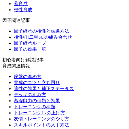
蓋育成
根性育成
因子関連記事
因子継承の相性と厳選方法
相性◎(二重丸)の組み合わせ
因子継承ループ
因子の効果一覧
初心者向け解説記事
育成関連情報
序盤の進め方
育成のコツと立ち回り
適性の効果と補正ステータス
デッキの組み方
基礎能力の種類と効果
トレーニングの種類
トレーニングLvの上げ方
友情トレーニングのやり方
スキルポイントの入手方法