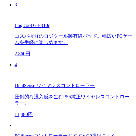
3
Logicool G F310r
コスパ抜群のロジクール製有線パッド。幅広いPCゲー
ムを手軽に楽しめます。
2,860円
4
DualSense ワイヤレスコントローラー
圧倒的な没入感を生むPS5純正ワイヤレスコントロー
ラー。
11,480円
PC/Steamコントローラーおすすめ20選はこちら