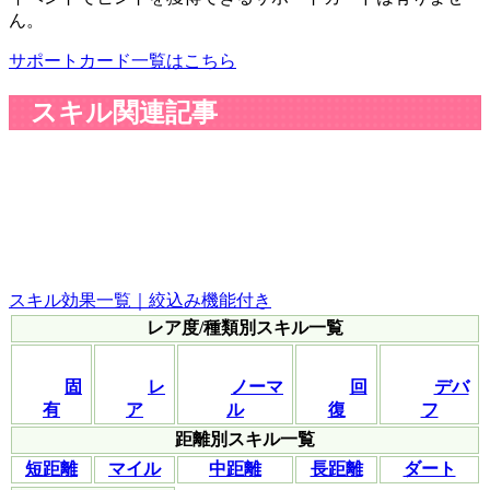
ん。
サポートカード一覧はこちら
スキル関連記事
スキル効果一覧｜絞込み機能付き
レア度/種類別スキル一覧
固
レ
ノーマ
回
デバ
有
ア
ル
復
フ
距離別スキル一覧
短距離
マイル
中距離
長距離
ダート