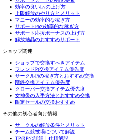
サポートカードの強化要素
効率の良いLvの上げ方
上限解放のやり方とメリット
マニーの効率的な稼ぎ方
サポートPtの効率的な稼ぎ方
サポート応援ボーナスの上げ方
解放結晶のおすすめサポート
ショップ関連
ショップで交換すべきアイテム
フレンドPt交換アイテム優先度
サークルPtの稼ぎ方とおすすめ交換
蹄鉄交換アイテム優先度
クローバー交換アイテム優先度
女神像の入手方法とおすすめ交換
限定セールの交換おすすめ
その他の初心者向け情報
サークルの解放条件とメリット
チーム競技場について解説
TP/RPの詳細｜仕様解説