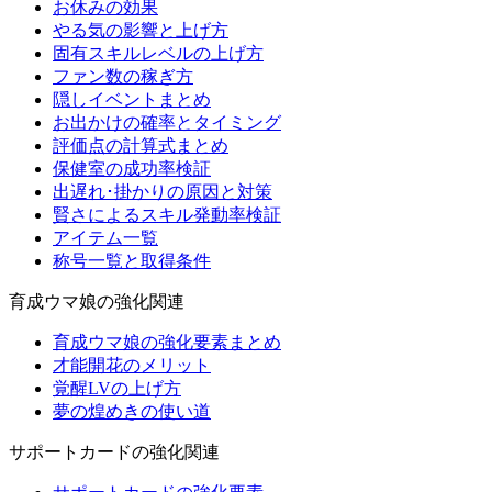
お休みの効果
やる気の影響と上げ方
固有スキルレベルの上げ方
ファン数の稼ぎ方
隠しイベントまとめ
お出かけの確率とタイミング
評価点の計算式まとめ
保健室の成功率検証
出遅れ･掛かりの原因と対策
賢さによるスキル発動率検証
アイテム一覧
称号一覧と取得条件
育成ウマ娘の強化関連
育成ウマ娘の強化要素まとめ
才能開花のメリット
覚醒LVの上げ方
夢の煌めきの使い道
サポートカードの強化関連