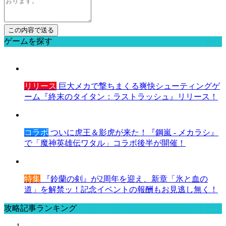
ゲームを探す
リリース
巨大メカで撃ちまくる爽快シューティングゲ
ーム『終末のタイタン：ラストラッシュ』リリース！
コラボ
ついに虎王＆影虎が来た！『鋼嵐 - メカラシ』
で「魔神英雄伝ワタル」コラボ後半が開催！
特集
『鈴蘭の剣』が2周年を迎え、新章「氷と血の
道」を解禁ッ！記念イベントの報酬もお見逃し無く！
攻略記事ランキング