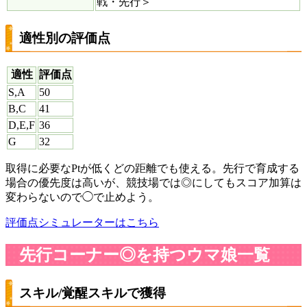
戦・先行＞
適性別の評価点
適性
評価点
S,A
50
B,C
41
D,E,F
36
G
32
取得に必要なPtが低くどの距離でも使える。先行で育成する
場合の優先度は高いが、競技場では◎にしてもスコア加算は
変わらないので◯で止めよう。
評価点シミュレーターはこちら
先行コーナー◎を持つウマ娘一覧
スキル/覚醒スキルで獲得