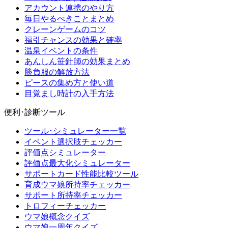
アカウント連携のやり方
毎日やるべきことまとめ
クレーンゲームのコツ
福引チャンスの効果と確率
温泉イベントの条件
あんしん笹針師の効果まとめ
勝負服の解放方法
ピースの集め方と使い道
目覚まし時計の入手方法
便利･診断ツール
ツール･シミュレーター一覧
イベント選択肢チェッカー
評価点シミュレーター
評価点最大化シミュレーター
サポートカード性能比較ツール
育成ウマ娘所持率チェッカー
サポート所持率チェッカー
トロフィーチェッカー
ウマ娘概念クイズ
ウマ娘一周年クイズ