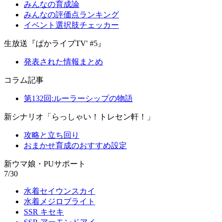
みんなの育成論
みんなの評価点ランキング
イベント選択肢チェッカー
生放送『ぱかライブTV' #5』
発表された情報まとめ
コラム記事
第132回:ルーラーシップの物語
新シナリオ「らっしゃい！トレセン軒！」
攻略と立ち回り
おまかせ育成のおすすめ設定
新ウマ娘・PUサポート
7/30
水着セイウンスカイ
水着メジロブライト
SSR キセキ