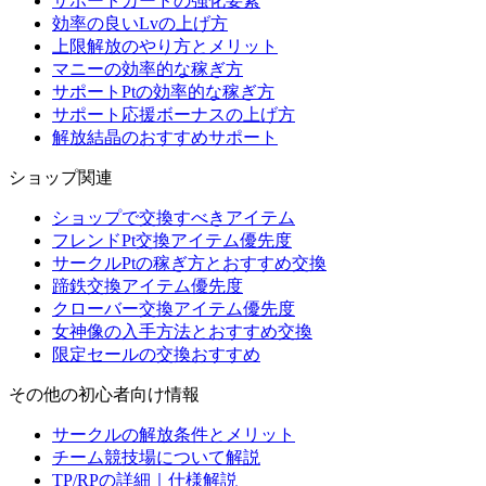
サポートカードの強化要素
効率の良いLvの上げ方
上限解放のやり方とメリット
マニーの効率的な稼ぎ方
サポートPtの効率的な稼ぎ方
サポート応援ボーナスの上げ方
解放結晶のおすすめサポート
ショップ関連
ショップで交換すべきアイテム
フレンドPt交換アイテム優先度
サークルPtの稼ぎ方とおすすめ交換
蹄鉄交換アイテム優先度
クローバー交換アイテム優先度
女神像の入手方法とおすすめ交換
限定セールの交換おすすめ
その他の初心者向け情報
サークルの解放条件とメリット
チーム競技場について解説
TP/RPの詳細｜仕様解説