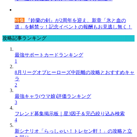
特集
『鈴蘭の剣』が2周年を迎え、新章「氷と血の
道」を解禁ッ！記念イベントの報酬もお見逃し無く！
攻略記事ランキング
最強サポートカードランキング
1
8月リーグオブヒーローズ中距離の攻略とおすすめキャ
ラ
2
最強キャラ(ウマ娘)評価ランキング
3
フレンド募集掲示板｜星3因子＆完凸絞り込み検索
4
新シナリオ「らっしゃい！トレセン軒！」の攻略と立