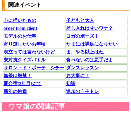
関連イベント
心に描いたもの
子どもと大人
order from client
差し入れは甘いワナ？
モデルのお仕事
ヨガのポーズ！
寄り道したいお年頃
たまには裸足になりたい
表立っては言わないけど
ま、やる以上はね
寮対抗クイズバトル
食べないのは悪手だよ
サロン・ド・ボーテ シチー
ダンスレッスン
無茶は厳禁！
お大事に！
夏合宿(2年目)にて
初詣
新年の抱負
追加の自主トレ
ウマ娘の関連記事