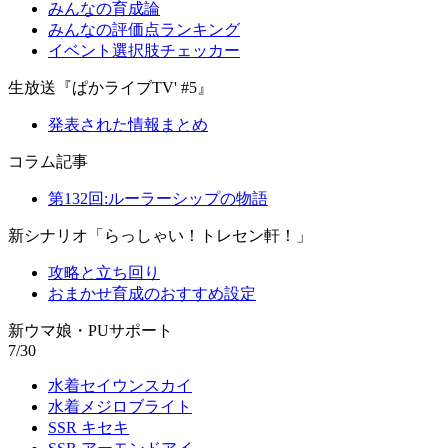
みんなの育成論
みんなの評価点ランキング
イベント選択肢チェッカー
生放送『ぱかライブTV' #5』
発表された情報まとめ
コラム記事
第132回:ルーラーシップの物語
新シナリオ「らっしゃい！トレセン軒！」
攻略と立ち回り
おまかせ育成のおすすめ設定
新ウマ娘・PUサポート
7/30
水着セイウンスカイ
水着メジロブライト
SSR キセキ