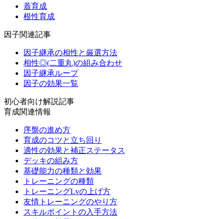
蓋育成
根性育成
因子関連記事
因子継承の相性と厳選方法
相性◎(二重丸)の組み合わせ
因子継承ループ
因子の効果一覧
初心者向け解説記事
育成関連情報
序盤の進め方
育成のコツと立ち回り
適性の効果と補正ステータス
デッキの組み方
基礎能力の種類と効果
トレーニングの種類
トレーニングLvの上げ方
友情トレーニングのやり方
スキルポイントの入手方法