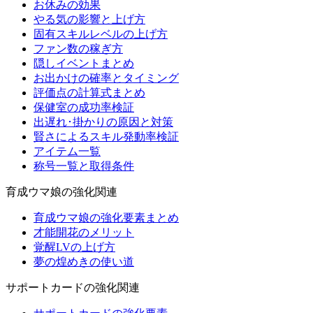
お休みの効果
やる気の影響と上げ方
固有スキルレベルの上げ方
ファン数の稼ぎ方
隠しイベントまとめ
お出かけの確率とタイミング
評価点の計算式まとめ
保健室の成功率検証
出遅れ･掛かりの原因と対策
賢さによるスキル発動率検証
アイテム一覧
称号一覧と取得条件
育成ウマ娘の強化関連
育成ウマ娘の強化要素まとめ
才能開花のメリット
覚醒LVの上げ方
夢の煌めきの使い道
サポートカードの強化関連