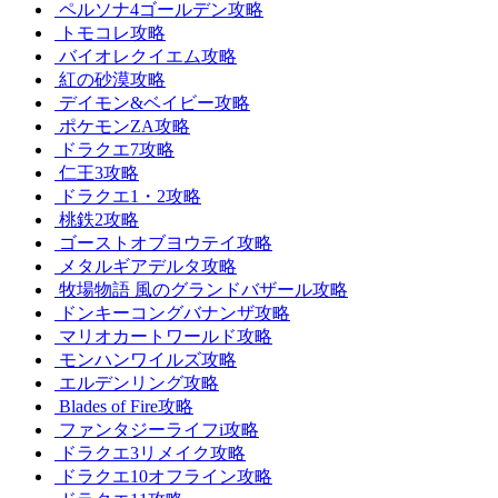
ペルソナ4ゴールデン攻略
トモコレ攻略
バイオレクイエム攻略
紅の砂漠攻略
デイモン&ベイビー攻略
ポケモンZA攻略
ドラクエ7攻略
仁王3攻略
ドラクエ1・2攻略
桃鉄2攻略
ゴーストオブヨウテイ攻略
メタルギアデルタ攻略
牧場物語 風のグランドバザール攻略
ドンキーコングバナンザ攻略
マリオカートワールド攻略
モンハンワイルズ攻略
エルデンリング攻略
Blades of Fire攻略
ファンタジーライフi攻略
ドラクエ3リメイク攻略
ドラクエ10オフライン攻略