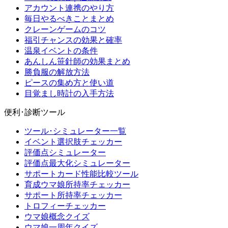
アカウント連携のやり方
毎日やるべきことまとめ
クレーンゲームのコツ
福引チャンスの効果と確率
温泉イベントの条件
あんしん笹針師の効果まとめ
勝負服の解放方法
ピースの集め方と使い道
目覚まし時計の入手方法
便利･診断ツール
ツール･シミュレーター一覧
イベント選択肢チェッカー
評価点シミュレーター
評価点最大化シミュレーター
サポートカード性能比較ツール
育成ウマ娘所持率チェッカー
サポート所持率チェッカー
トロフィーチェッカー
ウマ娘概念クイズ
ウマ娘一周年クイズ