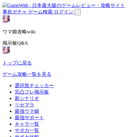
事前ガチャ
ゲーム検索
ログイン
ウマ娘攻略wiki
掲示板Q&A
トップに戻る
ゲーム攻略一覧を見る
選択肢チェッカー
完凸フレ掲示板
新シナリオ
リセマラ
最強ウマ娘
最強サポート
キャラ一覧
サポカ一覧
サポカ比較