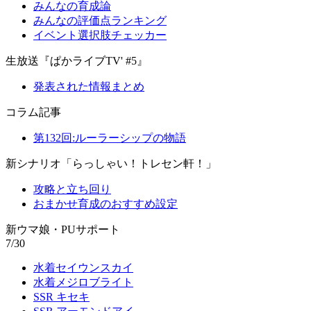
みんなの育成論
みんなの評価点ランキング
イベント選択肢チェッカー
生放送『ぱかライブTV' #5』
発表された情報まとめ
コラム記事
第132回:ルーラーシップの物語
新シナリオ「らっしゃい！トレセン軒！」
攻略と立ち回り
おまかせ育成のおすすめ設定
新ウマ娘・PUサポート
7/30
水着セイウンスカイ
水着メジロブライト
SSR キセキ