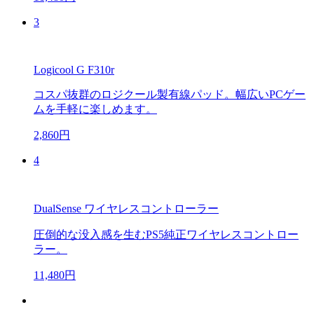
3
Logicool G F310r
コスパ抜群のロジクール製有線パッド。幅広いPCゲー
ムを手軽に楽しめます。
2,860円
4
DualSense ワイヤレスコントローラー
圧倒的な没入感を生むPS5純正ワイヤレスコントロー
ラー。
11,480円