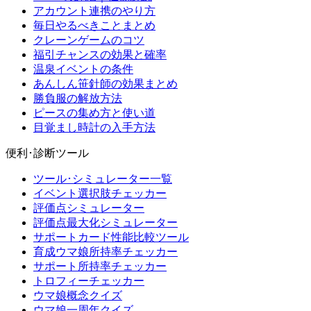
アカウント連携のやり方
毎日やるべきことまとめ
クレーンゲームのコツ
福引チャンスの効果と確率
温泉イベントの条件
あんしん笹針師の効果まとめ
勝負服の解放方法
ピースの集め方と使い道
目覚まし時計の入手方法
便利･診断ツール
ツール･シミュレーター一覧
イベント選択肢チェッカー
評価点シミュレーター
評価点最大化シミュレーター
サポートカード性能比較ツール
育成ウマ娘所持率チェッカー
サポート所持率チェッカー
トロフィーチェッカー
ウマ娘概念クイズ
ウマ娘一周年クイズ