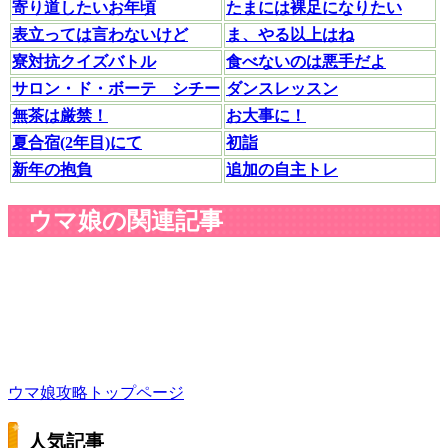
寄り道したいお年頃
たまには裸足になりたい
表立っては言わないけど
ま、やる以上はね
寮対抗クイズバトル
食べないのは悪手だよ
サロン・ド・ボーテ シチー
ダンスレッスン
無茶は厳禁！
お大事に！
夏合宿(2年目)にて
初詣
新年の抱負
追加の自主トレ
ウマ娘の関連記事
ウマ娘攻略トップページ
人気記事