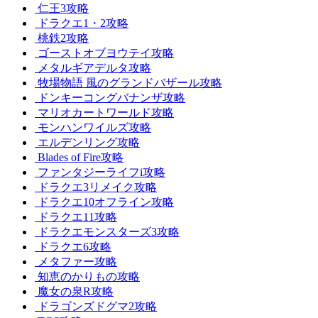
仁王3攻略
ドラクエ1・2攻略
桃鉄2攻略
ゴーストオブヨウテイ攻略
メタルギアデルタ攻略
牧場物語 風のグランドバザール攻略
ドンキーコングバナンザ攻略
マリオカートワールド攻略
モンハンワイルズ攻略
エルデンリング攻略
Blades of Fire攻略
ファンタジーライフi攻略
ドラクエ3リメイク攻略
ドラクエ10オフライン攻略
ドラクエ11攻略
ドラクエモンスターズ3攻略
ドラクエ6攻略
メタファー攻略
知恵のかりもの攻略
魔女の泉R攻略
ドラゴンズドグマ2攻略