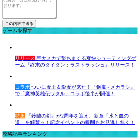
ゲームを探す
リリース
巨大メカで撃ちまくる爽快シューティングゲ
ーム『終末のタイタン：ラストラッシュ』リリース！
コラボ
ついに虎王＆影虎が来た！『鋼嵐 - メカラシ』
で「魔神英雄伝ワタル」コラボ後半が開催！
特集
『鈴蘭の剣』が2周年を迎え、新章「氷と血の
道」を解禁ッ！記念イベントの報酬もお見逃し無く！
攻略記事ランキング