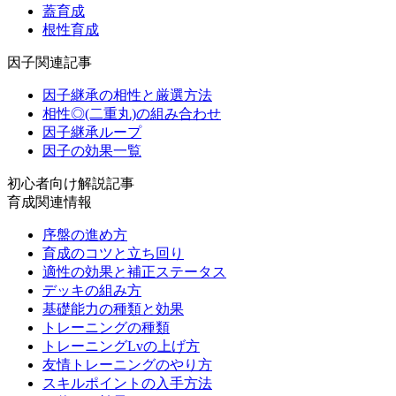
蓋育成
根性育成
因子関連記事
因子継承の相性と厳選方法
相性◎(二重丸)の組み合わせ
因子継承ループ
因子の効果一覧
初心者向け解説記事
育成関連情報
序盤の進め方
育成のコツと立ち回り
適性の効果と補正ステータス
デッキの組み方
基礎能力の種類と効果
トレーニングの種類
トレーニングLvの上げ方
友情トレーニングのやり方
スキルポイントの入手方法