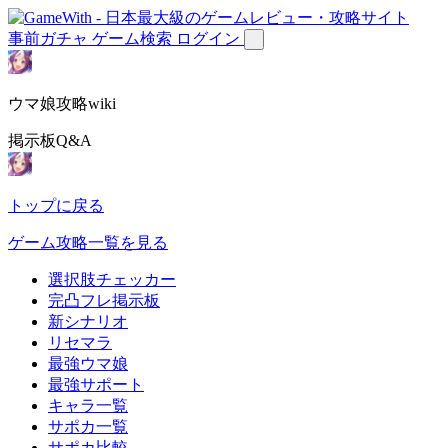
事前ガチャ
ゲーム検索
ログイン
ウマ娘攻略wiki
掲示板Q&A
トップに戻る
ゲーム攻略一覧を見る
選択肢チェッカー
完凸フレ掲示板
新シナリオ
リセマラ
最強ウマ娘
最強サポート
キャラ一覧
サポカ一覧
サポカ比較