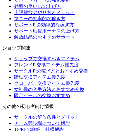
サポートカードの強化要素
効率の良いLvの上げ方
上限解放のやり方とメリット
マニーの効率的な稼ぎ方
サポートPtの効率的な稼ぎ方
サポート応援ボーナスの上げ方
解放結晶のおすすめサポート
ショップ関連
ショップで交換すべきアイテム
フレンドPt交換アイテム優先度
サークルPtの稼ぎ方とおすすめ交換
蹄鉄交換アイテム優先度
クローバー交換アイテム優先度
女神像の入手方法とおすすめ交換
限定セールの交換おすすめ
その他の初心者向け情報
サークルの解放条件とメリット
チーム競技場について解説
TP/RPの詳細｜仕様解説