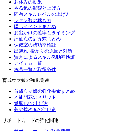
お休みの効果
やる気の影響と上げ方
固有スキルレベルの上げ方
ファン数の稼ぎ方
隠しイベントまとめ
お出かけの確率とタイミング
評価点の計算式まとめ
保健室の成功率検証
出遅れ･掛かりの原因と対策
賢さによるスキル発動率検証
アイテム一覧
称号一覧と取得条件
育成ウマ娘の強化関連
育成ウマ娘の強化要素まとめ
才能開花のメリット
覚醒LVの上げ方
夢の煌めきの使い道
サポートカードの強化関連