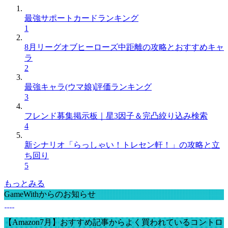
最強サポートカードランキング
1
8月リーグオブヒーローズ中距離の攻略とおすすめキャ
ラ
2
最強キャラ(ウマ娘)評価ランキング
3
フレンド募集掲示板｜星3因子＆完凸絞り込み検索
4
新シナリオ「らっしゃい！トレセン軒！」の攻略と立
ち回り
5
もっとみる
GameWithからのお知らせ
【Amazon7月】おすすめ記事からよく買われているコントロ