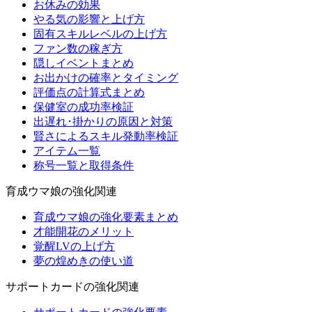
お休みの効果
やる気の影響と上げ方
固有スキルレベルの上げ方
ファン数の稼ぎ方
隠しイベントまとめ
お出かけの確率とタイミング
評価点の計算式まとめ
保健室の成功率検証
出遅れ･掛かりの原因と対策
賢さによるスキル発動率検証
アイテム一覧
称号一覧と取得条件
育成ウマ娘の強化関連
育成ウマ娘の強化要素まとめ
才能開花のメリット
覚醒LVの上げ方
夢の煌めきの使い道
サポートカードの強化関連