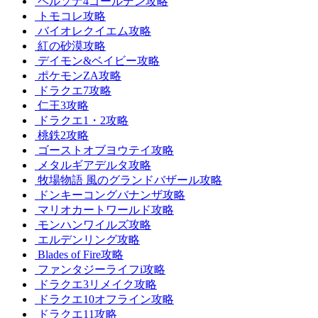
ペルソナ4ゴールデン攻略
トモコレ攻略
バイオレクイエム攻略
紅の砂漠攻略
デイモン&ベイビー攻略
ポケモンZA攻略
ドラクエ7攻略
仁王3攻略
ドラクエ1・2攻略
桃鉄2攻略
ゴーストオブヨウテイ攻略
メタルギアデルタ攻略
牧場物語 風のグランドバザール攻略
ドンキーコングバナンザ攻略
マリオカートワールド攻略
モンハンワイルズ攻略
エルデンリング攻略
Blades of Fire攻略
ファンタジーライフi攻略
ドラクエ3リメイク攻略
ドラクエ10オフライン攻略
ドラクエ11攻略