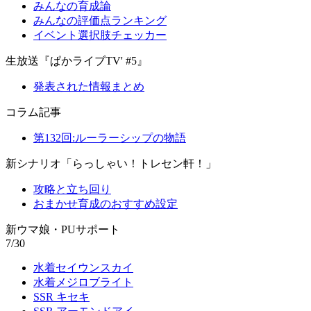
みんなの育成論
みんなの評価点ランキング
イベント選択肢チェッカー
生放送『ぱかライブTV' #5』
発表された情報まとめ
コラム記事
第132回:ルーラーシップの物語
新シナリオ「らっしゃい！トレセン軒！」
攻略と立ち回り
おまかせ育成のおすすめ設定
新ウマ娘・PUサポート
7/30
水着セイウンスカイ
水着メジロブライト
SSR キセキ