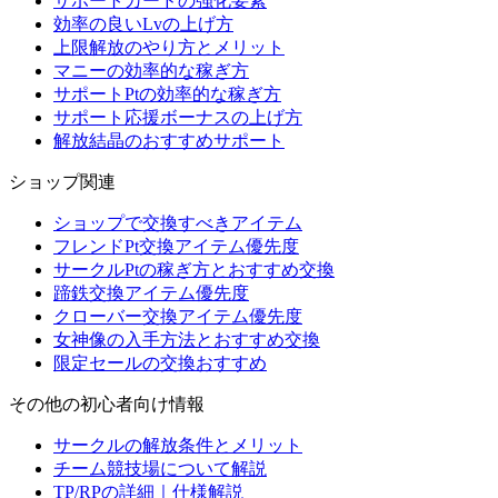
サポートカードの強化要素
効率の良いLvの上げ方
上限解放のやり方とメリット
マニーの効率的な稼ぎ方
サポートPtの効率的な稼ぎ方
サポート応援ボーナスの上げ方
解放結晶のおすすめサポート
ショップ関連
ショップで交換すべきアイテム
フレンドPt交換アイテム優先度
サークルPtの稼ぎ方とおすすめ交換
蹄鉄交換アイテム優先度
クローバー交換アイテム優先度
女神像の入手方法とおすすめ交換
限定セールの交換おすすめ
その他の初心者向け情報
サークルの解放条件とメリット
チーム競技場について解説
TP/RPの詳細｜仕様解説