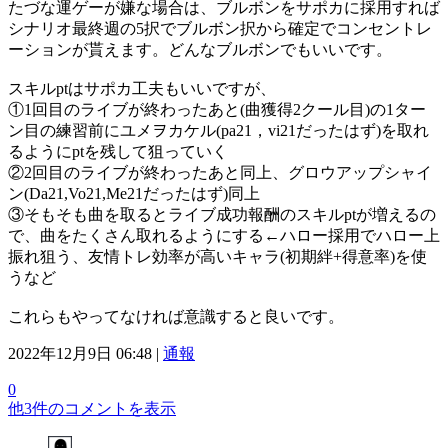
たづな運ゲーが嫌な場合は、ブルボンをサポカに採用すれば
シナリオ最終週の5択でブルボン択から確定でコンセントレ
ーションが貰えます。どんなブルボンでもいいです。
スキルptはサポカ工夫もいいですが、
①1回目のライブが終わったあと(曲獲得2クール目)の1ター
ン目の練習前にユメヲカケル(pa21，vi21だったはず)を取れ
るようにptを残して狙っていく
②2回目のライブが終わったあと同上、グロウアップシャイ
ン(Da21,Vo21,Me21だったはず)同上
③そもそも曲を取るとライブ成功報酬のスキルptが増えるの
で、曲をたくさん取れるようにする←ハロー採用でハロー上
振れ狙う、友情トレ効率が高いキャラ(初期絆+得意率)を使
うなど
これらもやってなければ意識すると良いです。
2022年12月9日 06:48 |
通報
0
他3件のコメントを表示