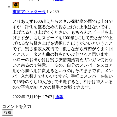
求道アヴァダーラ
Lv.239
とりあえず1000超えたらスキル発動率の面では十分で
すが、評価を盛るための賢さ上げは上限はないです。
上げれるだけ上げてください。もちろんスピードも上
げますが、もしスピードを100犠牲にして賢さが200上
げれるなら賢さ上げを選択したほうがいいということ
です。賢さ複数人友情で回復しながら練習がうまく回
るとステータスも曲の数もだいぶ伸びると思います。
ハローのお出かけは賢さ友情開始前ぬガンガン使わな
いと余るので注意。 ※の、自分のメンバーをスコア
用から勝つ用に変えるというのはそのままです。メン
バー入れ替えでもいいですが、手軽にメンバーを抜い
て15枠のうち10人だけで出走すると、相手は15人いる
ので平均がA+とかの相手と対戦できます。
2022年12月10日 17:03 |
通報
コメントを入力
投稿