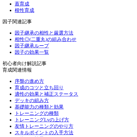
蓋育成
根性育成
因子関連記事
因子継承の相性と厳選方法
相性◎(二重丸)の組み合わせ
因子継承ループ
因子の効果一覧
初心者向け解説記事
育成関連情報
序盤の進め方
育成のコツと立ち回り
適性の効果と補正ステータス
デッキの組み方
基礎能力の種類と効果
トレーニングの種類
トレーニングLvの上げ方
友情トレーニングのやり方
スキルポイントの入手方法