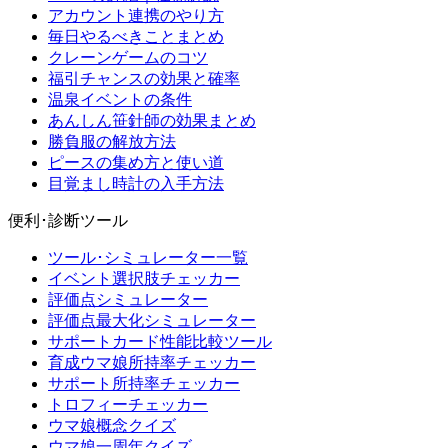
アカウント連携のやり方
毎日やるべきことまとめ
クレーンゲームのコツ
福引チャンスの効果と確率
温泉イベントの条件
あんしん笹針師の効果まとめ
勝負服の解放方法
ピースの集め方と使い道
目覚まし時計の入手方法
便利･診断ツール
ツール･シミュレーター一覧
イベント選択肢チェッカー
評価点シミュレーター
評価点最大化シミュレーター
サポートカード性能比較ツール
育成ウマ娘所持率チェッカー
サポート所持率チェッカー
トロフィーチェッカー
ウマ娘概念クイズ
ウマ娘一周年クイズ