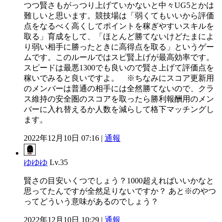
つつ賢さもがっつり上げていかないと中々UG5とかは
難しいと思います。競技場は「弱くてもいいから評価
点をなるべく高くしてポイントを稼ぎやすいスキルを
取る」育成をして、「ほとんど勝てないけどたまによ
り弱い相手に勝ったときに高得点を取る」というゲー
ムです。このルールではスピ賢上げが最高効率です。
スピードは最悪1300でも良いので賢さ上げて評価点を
稼いでみると良いですよ。 ※ちなみにスコア更新用
のメンバーは普通の相手には全然勝てないので、クラ
ス維持の安全圏のスコアを取ったら勝利報酬用のメン
バーに入れ替えるか人数を減らして格下マッチングし
ます。
2022年12月10日 07:16 |
通報
ゆゆゆ
Lv.35
賢さの目安いくつでしょう？1000超えればいいかなと
思ってたんですが全然足りないですか？ あと※のやつ
ってどういう意味があるのでしょう？
2022年12月10日 10:29 |
通報