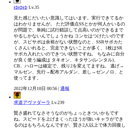
ゆゆゆ
Lv.35
見た感じだいたい意識してはいます。実行できてるか
はわかりませんが。 ただ評価点SSとかが何人かいるの
が問題で、単純に試行錯誤して点高いのができるまで
やるしかないんでしょうかね コンセはつけたいのです
が、スピサポは余裕がない状態なのと、SSRサポカた
くさんいれると、完走できないことが多く、1枚はSR
サポカ入れたいのできつい状態ですね。 ちなみに自分
が良く使う編成は タキオン、キタサン(レンタル)、
CB、ハローは確定で、残り2を変えてますね。 逃げ→
マルゼン、先行→配布アルダン、差し→ゼンノロ、と
使ってます。
2022年12月10日 00:56 |
通報
求道アヴァダーラ
Lv.239
賢さ盛れてなさそうなのがちょっときついかもです
ね。スピードを上げまくったほうが強いキャラができ
るのはもちろんなんですが、賢さ2人以上で体力回復し