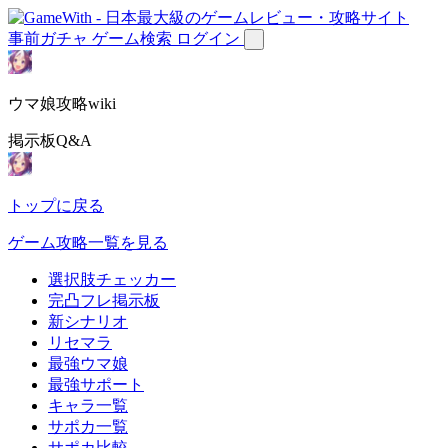
事前ガチャ
ゲーム検索
ログイン
ウマ娘攻略wiki
掲示板Q&A
トップに戻る
ゲーム攻略一覧を見る
選択肢チェッカー
完凸フレ掲示板
新シナリオ
リセマラ
最強ウマ娘
最強サポート
キャラ一覧
サポカ一覧
サポカ比較