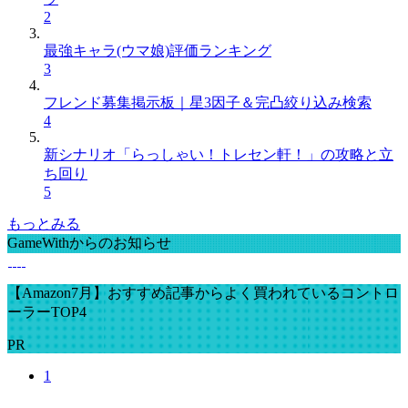
2
最強キャラ(ウマ娘)評価ランキング
3
フレンド募集掲示板｜星3因子＆完凸絞り込み検索
4
新シナリオ「らっしゃい！トレセン軒！」の攻略と立
ち回り
5
もっとみる
GameWithからのお知らせ
【Amazon7月】おすすめ記事からよく買われているコントロ
ーラーTOP4
PR
1