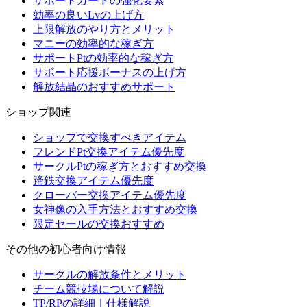
サポートカードの強化要素
効率の良いLvの上げ方
上限解放のやり方とメリット
マニーの効率的な稼ぎ方
サポートPtの効率的な稼ぎ方
サポート応援ボーナスの上げ方
解放結晶のおすすめサポート
ショップ関連
ショップで交換すべきアイテム
フレンドPt交換アイテム優先度
サークルPtの稼ぎ方とおすすめ交換
蹄鉄交換アイテム優先度
クローバー交換アイテム優先度
女神像の入手方法とおすすめ交換
限定セールの交換おすすめ
その他の初心者向け情報
サークルの解放条件とメリット
チーム競技場について解説
TP/RPの詳細｜仕様解説