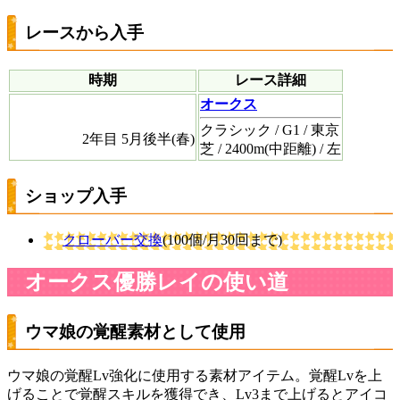
レースから入手
時期
レース詳細
オークス
クラシック / G1 / 東京
2年目 5月後半(春)
芝 / 2400m(中距離) / 左
ショップ入手
クローバー交換
(100個/月30回まで)
オークス優勝レイの使い道
ウマ娘の覚醒素材として使用
ウマ娘の覚醒Lv強化に使用する素材アイテム。覚醒Lvを上
げることで覚醒スキルを獲得でき、Lv3まで上げるとアイコ