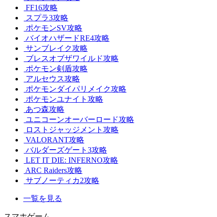
FF16攻略
スプラ3攻略
ポケモンSV攻略
バイオハザードRE4攻略
サンブレイク攻略
ブレスオブザワイルド攻略
ポケモン剣盾攻略
アルセウス攻略
ポケモンダイパリメイク攻略
ポケモンユナイト攻略
あつ森攻略
ユニコーンオーバーロード攻略
ロストジャッジメント攻略
VALORANT攻略
バルダーズゲート3攻略
LET IT DIE: INFERNO攻略
ARC Raiders攻略
サブノーティカ2攻略
一覧を見る
スマホゲーム