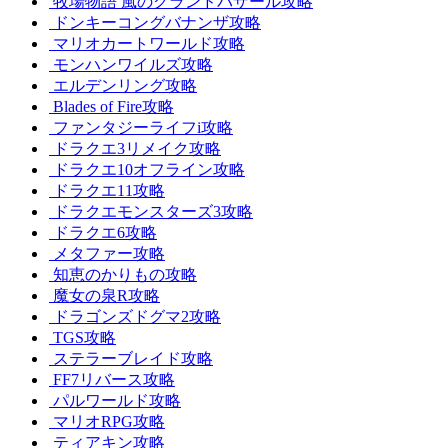
牧場物語 風のグランドバザール攻略
ドンキーコングバナンザ攻略
マリオカートワールド攻略
モンハンワイルズ攻略
エルデンリング攻略
Blades of Fire攻略
ファンタジーライフi攻略
ドラクエ3リメイク攻略
ドラクエ10オフライン攻略
ドラクエ11攻略
ドラクエモンスターズ3攻略
ドラクエ6攻略
メタファー攻略
知恵のかりもの攻略
魔女の泉R攻略
ドラゴンズドグマ2攻略
TGS攻略
ステラーブレイド攻略
FF7リバース攻略
パルワールド攻略
マリオRPG攻略
ティアキン攻略