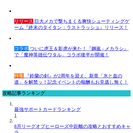
リリース
巨大メカで撃ちまくる爽快シューティングゲ
ーム『終末のタイタン：ラストラッシュ』リリース！
コラボ
ついに虎王＆影虎が来た！『鋼嵐 - メカラシ』
で「魔神英雄伝ワタル」コラボ後半が開催！
特集
『鈴蘭の剣』が2周年を迎え、新章「氷と血の
道」を解禁ッ！記念イベントの報酬もお見逃し無く！
攻略記事ランキング
最強サポートカードランキング
1
8月リーグオブヒーローズ中距離の攻略とおすすめキャ
ラ