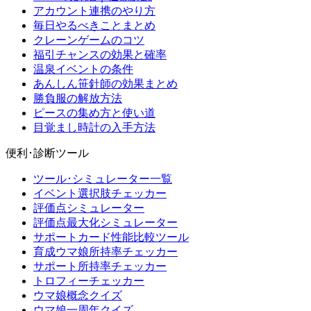
アカウント連携のやり方
毎日やるべきことまとめ
クレーンゲームのコツ
福引チャンスの効果と確率
温泉イベントの条件
あんしん笹針師の効果まとめ
勝負服の解放方法
ピースの集め方と使い道
目覚まし時計の入手方法
便利･診断ツール
ツール･シミュレーター一覧
イベント選択肢チェッカー
評価点シミュレーター
評価点最大化シミュレーター
サポートカード性能比較ツール
育成ウマ娘所持率チェッカー
サポート所持率チェッカー
トロフィーチェッカー
ウマ娘概念クイズ
ウマ娘一周年クイズ