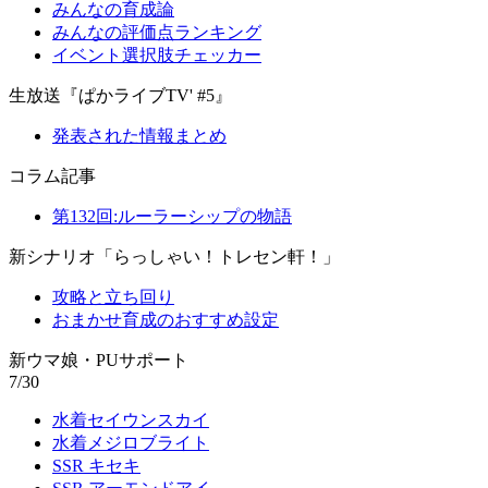
みんなの育成論
みんなの評価点ランキング
イベント選択肢チェッカー
生放送『ぱかライブTV' #5』
発表された情報まとめ
コラム記事
第132回:ルーラーシップの物語
新シナリオ「らっしゃい！トレセン軒！」
攻略と立ち回り
おまかせ育成のおすすめ設定
新ウマ娘・PUサポート
7/30
水着セイウンスカイ
水着メジロブライト
SSR キセキ