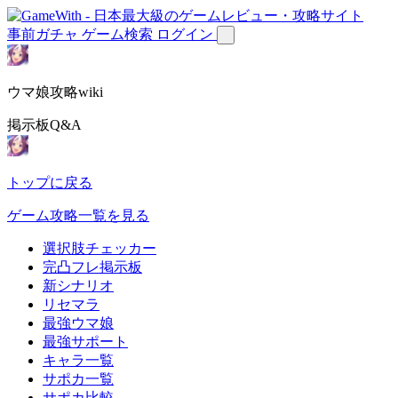
事前ガチャ
ゲーム検索
ログイン
ウマ娘攻略wiki
掲示板Q&A
トップに戻る
ゲーム攻略一覧を見る
選択肢チェッカー
完凸フレ掲示板
新シナリオ
リセマラ
最強ウマ娘
最強サポート
キャラ一覧
サポカ一覧
サポカ比較