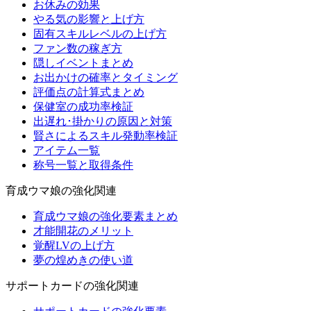
お休みの効果
やる気の影響と上げ方
固有スキルレベルの上げ方
ファン数の稼ぎ方
隠しイベントまとめ
お出かけの確率とタイミング
評価点の計算式まとめ
保健室の成功率検証
出遅れ･掛かりの原因と対策
賢さによるスキル発動率検証
アイテム一覧
称号一覧と取得条件
育成ウマ娘の強化関連
育成ウマ娘の強化要素まとめ
才能開花のメリット
覚醒LVの上げ方
夢の煌めきの使い道
サポートカードの強化関連