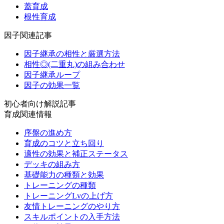
蓋育成
根性育成
因子関連記事
因子継承の相性と厳選方法
相性◎(二重丸)の組み合わせ
因子継承ループ
因子の効果一覧
初心者向け解説記事
育成関連情報
序盤の進め方
育成のコツと立ち回り
適性の効果と補正ステータス
デッキの組み方
基礎能力の種類と効果
トレーニングの種類
トレーニングLvの上げ方
友情トレーニングのやり方
スキルポイントの入手方法