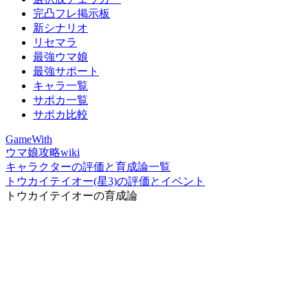
完凸フレ掲示板
新シナリオ
リセマラ
最強ウマ娘
最強サポート
キャラ一覧
サポカ一覧
サポカ比較
GameWith
ウマ娘攻略wiki
キャラクターの評価と育成論一覧
トウカイテイオー(星3)の評価とイベント
トウカイテイオーの育成論