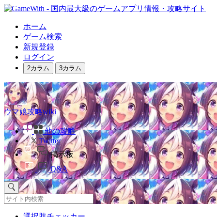
ホーム
ゲーム検索
新規登録
ログイン
2カラム
3カラム
ウマ娘攻略wiki
他の攻略
Twitter
掲示板
Q&A
選択肢チェッカー