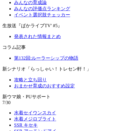
みんなの育成論
みんなの評価点ランキング
イベント選択肢チェッカー
生放送『ぱかライブTV' #5』
発表された情報まとめ
コラム記事
第132回:ルーラーシップの物語
新シナリオ「らっしゃい！トレセン軒！」
攻略と立ち回り
おまかせ育成のおすすめ設定
新ウマ娘・PUサポート
7/30
水着セイウンスカイ
水着メジロブライト
SSR キセキ