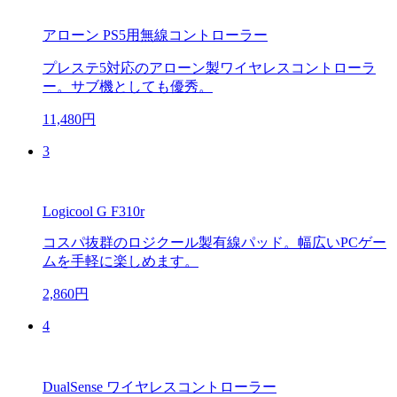
アローン PS5用無線コントローラー
プレステ5対応のアローン製ワイヤレスコントローラ
ー。サブ機としても優秀。
11,480円
3
Logicool G F310r
コスパ抜群のロジクール製有線パッド。幅広いPCゲー
ムを手軽に楽しめます。
2,860円
4
DualSense ワイヤレスコントローラー