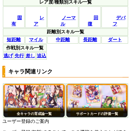
レア度/種類別スキル一覧
固
レ
ノーマ
回
デバ
有
ア
ル
復
フ
距離別スキル一覧
短距離
マイル
中距離
長距離
ダート
作戦別スキル一覧
逃げ
先行
差し
追込
キャラ関連リンク
全キャラの育成論一覧
サポートカードの評価一覧
ユーザー登録のご案内