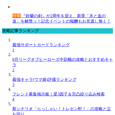
特集
『鈴蘭の剣』が2周年を迎え、新章「氷と血の
道」を解禁ッ！記念イベントの報酬もお見逃し無く！
攻略記事ランキング
最強サポートカードランキング
1
8月リーグオブヒーローズ中距離の攻略とおすすめキャ
ラ
2
最強キャラ(ウマ娘)評価ランキング
3
フレンド募集掲示板｜星3因子＆完凸絞り込み検索
4
新シナリオ「らっしゃい！トレセン軒！」の攻略と立
ち回り