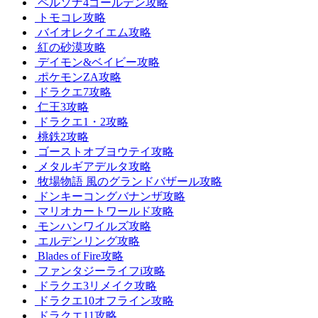
ペルソナ4ゴールデン攻略
トモコレ攻略
バイオレクイエム攻略
紅の砂漠攻略
デイモン&ベイビー攻略
ポケモンZA攻略
ドラクエ7攻略
仁王3攻略
ドラクエ1・2攻略
桃鉄2攻略
ゴーストオブヨウテイ攻略
メタルギアデルタ攻略
牧場物語 風のグランドバザール攻略
ドンキーコングバナンザ攻略
マリオカートワールド攻略
モンハンワイルズ攻略
エルデンリング攻略
Blades of Fire攻略
ファンタジーライフi攻略
ドラクエ3リメイク攻略
ドラクエ10オフライン攻略
ドラクエ11攻略