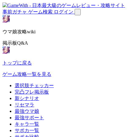
事前ガチャ
ゲーム検索
ログイン
ウマ娘攻略wiki
掲示板Q&A
トップに戻る
ゲーム攻略一覧を見る
選択肢チェッカー
完凸フレ掲示板
新シナリオ
リセマラ
最強ウマ娘
最強サポート
キャラ一覧
サポカ一覧
サポカ比較