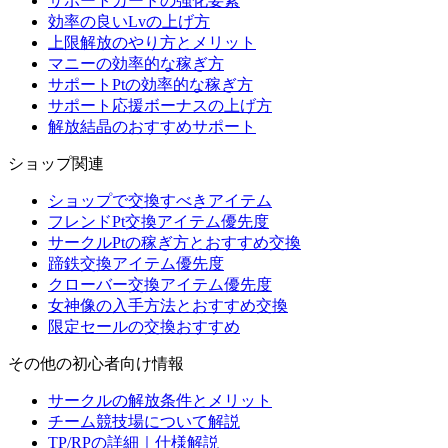
サポートカードの強化要素
効率の良いLvの上げ方
上限解放のやり方とメリット
マニーの効率的な稼ぎ方
サポートPtの効率的な稼ぎ方
サポート応援ボーナスの上げ方
解放結晶のおすすめサポート
ショップ関連
ショップで交換すべきアイテム
フレンドPt交換アイテム優先度
サークルPtの稼ぎ方とおすすめ交換
蹄鉄交換アイテム優先度
クローバー交換アイテム優先度
女神像の入手方法とおすすめ交換
限定セールの交換おすすめ
その他の初心者向け情報
サークルの解放条件とメリット
チーム競技場について解説
TP/RPの詳細｜仕様解説