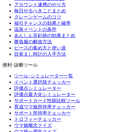
アカウント連携のやり方
毎日やるべきことまとめ
クレーンゲームのコツ
福引チャンスの効果と確率
温泉イベントの条件
あんしん笹針師の効果まとめ
勝負服の解放方法
ピースの集め方と使い道
目覚まし時計の入手方法
便利･診断ツール
ツール･シミュレーター一覧
イベント選択肢チェッカー
評価点シミュレーター
評価点最大化シミュレーター
サポートカード性能比較ツール
育成ウマ娘所持率チェッカー
サポート所持率チェッカー
トロフィーチェッカー
ウマ娘概念クイズ
ウマ娘一周年クイズ