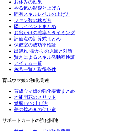
お休みの効果
やる気の影響と上げ方
固有スキルレベルの上げ方
ファン数の稼ぎ方
隠しイベントまとめ
お出かけの確率とタイミング
評価点の計算式まとめ
保健室の成功率検証
出遅れ･掛かりの原因と対策
賢さによるスキル発動率検証
アイテム一覧
称号一覧と取得条件
育成ウマ娘の強化関連
育成ウマ娘の強化要素まとめ
才能開花のメリット
覚醒LVの上げ方
夢の煌めきの使い道
サポートカードの強化関連