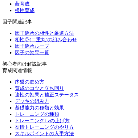
蓋育成
根性育成
因子関連記事
因子継承の相性と厳選方法
相性◎(二重丸)の組み合わせ
因子継承ループ
因子の効果一覧
初心者向け解説記事
育成関連情報
序盤の進め方
育成のコツと立ち回り
適性の効果と補正ステータス
デッキの組み方
基礎能力の種類と効果
トレーニングの種類
トレーニングLvの上げ方
友情トレーニングのやり方
スキルポイントの入手方法