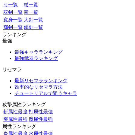
弓一覧
杖一覧
双剣一覧
竜一覧
変身一覧
大剣一覧
輝剣一覧
鎖剣一覧
ランキング
最強
最強キャラランキング
最強武器ランキング
リセマラ
最新リセマラランキング
効率的なリセマラ方法
チュートリアルで狙うキャラ
攻撃属性ランキング
斬属性最強
打属性最強
突属性最強
魔属性最強
属性ランキング
炎属性最強
水属性最強