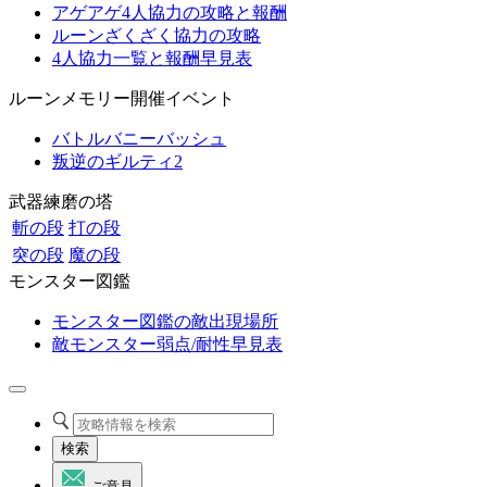
アゲアゲ4人協力の攻略と報酬
ルーンざくざく協力の攻略
4人協力一覧と報酬早見表
ルーンメモリー開催イベント
バトルバニーバッシュ
叛逆のギルティ2
武器練磨の塔
斬の段
打の段
突の段
魔の段
モンスター図鑑
モンスター図鑑の敵出現場所
敵モンスター弱点/耐性早見表
検索
ご意見