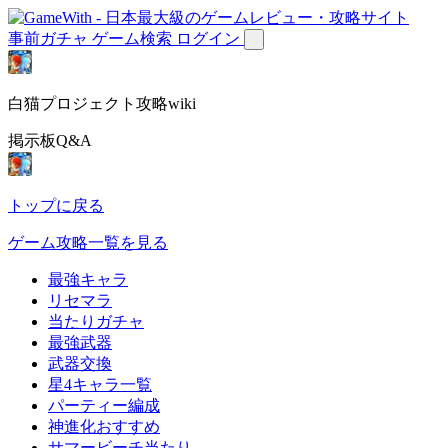
事前ガチャ
ゲーム検索
ログイン
白猫プロジェクト攻略wiki
掲示板Q&A
トップに戻る
ゲーム攻略一覧を見る
最強キャラ
リセマラ
当たりガチャ
最強武器
武器交換
星4キャラ一覧
パーティー編成
神進化おすすめ
サマービーチ当たり