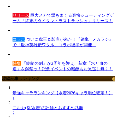
リリース
巨大メカで撃ちまくる爽快シューティングゲ
ーム『終末のタイタン：ラストラッシュ』リリース！
コラボ
ついに虎王＆影虎が来た！『鋼嵐 - メカラシ』
で「魔神英雄伝ワタル」コラボ後半が開催！
特集
『鈴蘭の剣』が2周年を迎え、新章「氷と血の
道」を解禁ッ！記念イベントの報酬もお見逃し無く！
攻略記事ランキング
最強キャラランキング【水着2026キャラ順位確定！】
1
ニルカ(拳/水着)の評価とおすすめ武器
2