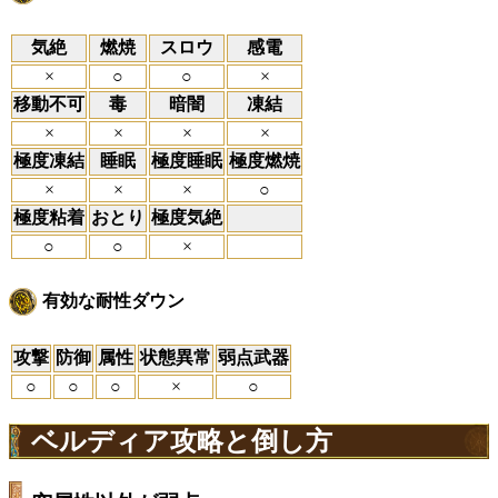
気絶
燃焼
スロウ
感電
×
○
○
×
移動不可
毒
暗闇
凍結
×
×
×
×
極度凍結
睡眠
極度睡眠
極度燃焼
×
×
×
○
極度粘着
おとり
極度気絶
○
○
×
有効な耐性ダウン
攻撃
防御
属性
状態異常
弱点武器
○
○
○
×
○
ベルディア攻略と倒し方