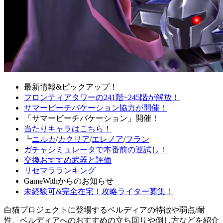
最新情報&ピックアップ！
フロンティアタワーの241階~245階が解放！
サマービーチバケーション協力が開催！
「サマービーチバケーション」開催！
当たりキャラはこちら！
┗
ニルカ
/
カクリア
/
エレノア
/
フラン
ガチャシミュレータで本番前の運試し！
交換おすすめ武器と評価
リセマラランキング
GameWithからのお知らせ
未経験可&完全在宅！攻略ライター募集！
白猫プロジェクトに登場するベルディアの特徴や弱点/耐
性、ベルディアへのおすすめの立ち回りや倒し方などを紹介